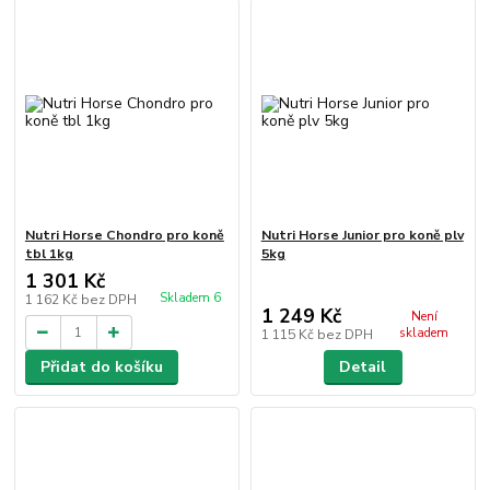
Nutri Horse Chondro pro koně
Nutri Horse Junior pro koně plv
tbl 1kg
5kg
1 301 Kč
Skladem 6
1 162 Kč
bez DPH
1 249 Kč
Není
skladem
1 115 Kč
bez DPH
Přidat do košíku
Detail