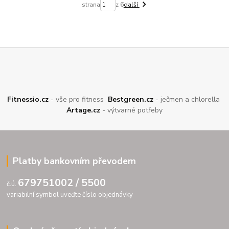
strana
z 6
další
Fitnessio.cz
- vše pro fitness
Bestgreen.cz
- ječmen a chlorella
Artage.cz
- výtvarné potřeby
Platby bankovním převodem
679751002 / 5500
č.ú.
variabilní symbol uveďte číslo objednávky