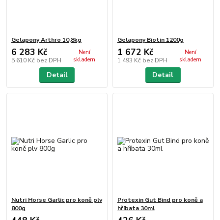
Gelapony Arthro 10,8kg
Gelapony Biotin 1200g
6 283 Kč
1 672 Kč
Není
Není
skladem
skladem
5 610 Kč
bez DPH
1 493 Kč
bez DPH
Detail
Detail
Nutri Horse Garlic pro koně plv
Protexin Gut Bind pro koně a
800g
hříbata 30ml