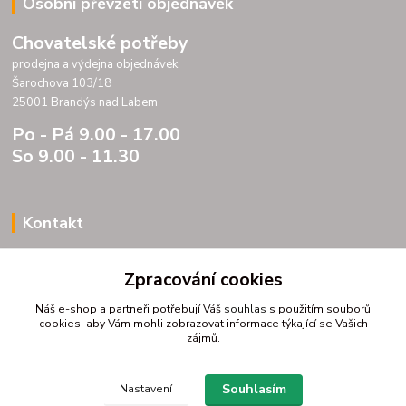
Osobní převzetí objednávek
Chovatelské potřeby
prodejna a výdejna objednávek
Šarochova 103/18
25001 Brandýs nad Labem
Po - Pá 9.00 - 17.00
So 9.00 - 11.30
Kontakt
Porteria s.r.o.
Zpracování cookies
IC 07175833
DIC CZ07175833
Náš e-shop a partneři potřebují Váš
souhlas
s použitím souborů
Šarochova 103/18
cookies, aby Vám mohli zobrazovat informace týkající se Vašich
zájmů.
25001 Brandýs nad Labem
tel. +420 604272889
email profitpsa@email.cz
Souhlasím
Nastavení