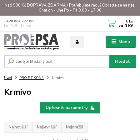
Nad 990 Kč DOPRAVA ZDARMA / Potřebujete radu? Obraťte se na nás!
Chat on - line Po - Pá 9.00 - 17.00
0
ks
+420 604 272 889
za
0 Kč
Po-Pá 9 - 17 hod.
Menu
Hledat
Úvod
PRO FIT KONĚ
Krmivo
Krmivo
Upřesnit parametry
Nejnovější
Nejlevnější
Nejdražší