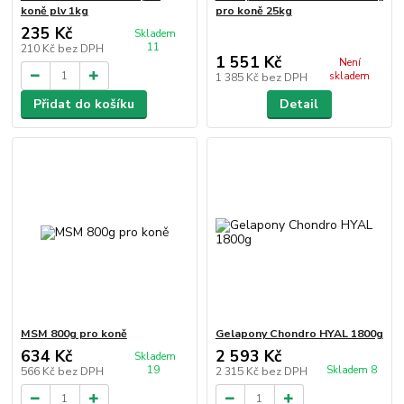
koně plv 1kg
pro koně 25kg
235 Kč
Skladem
11
210 Kč
bez DPH
1 551 Kč
Není
skladem
1 385 Kč
bez DPH
Přidat do košíku
Detail
MSM 800g pro koně
Gelapony Chondro HYAL 1800g
634 Kč
2 593 Kč
Skladem
19
Skladem 8
566 Kč
bez DPH
2 315 Kč
bez DPH