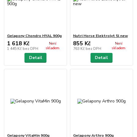
Gelapony Chondro HYAL 900g
Nutri Horse Elektrolyt 5l new
1 618 Kč
855 Kč
Není
Není
skladem
skladem
1 445 Kč
bez DPH
763 Kč
bez DPH
Detail
Detail
Gelapony VitaMin 900g
Gelapony Arthro 900g