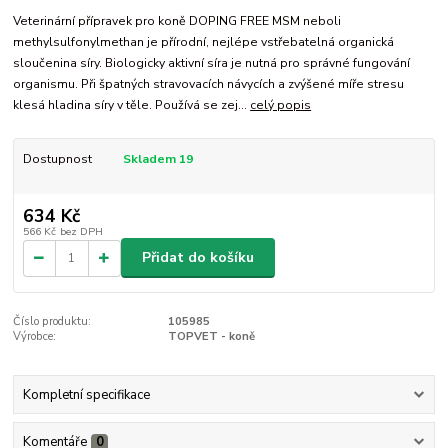
Veterinární přípravek pro koně DOPING FREE MSM neboli
methylsulfonylmethan je přírodní, nejlépe vstřebatelná organická
sloučenina síry. Biologicky aktivní síra je nutná pro správné fungování
organismu. Při špatných stravovacích návycích a zvýšené míře stresu
klesá hladina síry v těle. Používá se zej...
celý popis
Dostupnost
Skladem 19
634 Kč
566 Kč
bez DPH
Přidat do košíku
Číslo produktu:
105985
Výrobce:
TOPVET - koně
Kompletní specifikace
Komentáře
0