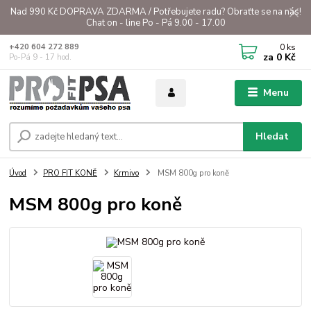
Nad 990 Kč DOPRAVA ZDARMA / Potřebujete radu? Obraťte se na nás!
Chat on - line Po - Pá 9.00 - 17.00
0
ks
+420 604 272 889
za
0 Kč
Po-Pá 9 - 17 hod.
Menu
Hledat
Úvod
PRO FIT KONĚ
Krmivo
MSM 800g pro koně
MSM 800g pro koně