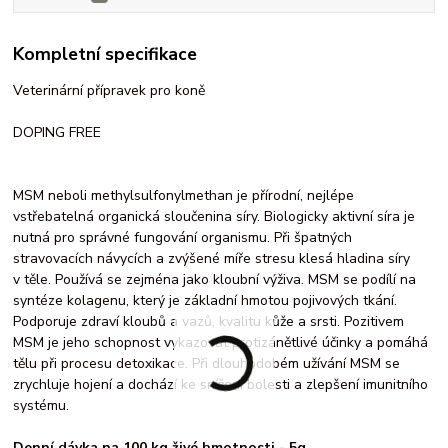
Kompletní specifikace
Veterinární přípravek pro koně
DOPING FREE
MSM neboli methylsulfonylmethan je přírodní, nejlépe
vstřebatelná organická sloučenina síry. Biologicky aktivní síra je
nutná pro správné fungování organismu. Při špatných
stravovacích návycích a zvýšené míře stresu klesá hladina síry
v těle. Používá se zejména jako kloubní výživa. MSM se podílí na
syntéze kolagenu, který je základní hmotou pojivových tkání.
Podporuje zdraví kloubů a vazů, kvalitu kůže a srsti. Pozitivem
MSM je jeho schopnost vykazovat protizánětlivé účinky a pomáhá
tělu při procesu detoxikace. Při dlouhodobém užívání MSM se
zrychluje hojení a dochází ke snížení bolesti a zlepšení imunitního
systému.
Denní dávka na 100 kg živé hmotnosti - 5g