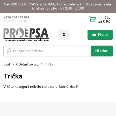
Nad 990 Kč DOPRAVA ZDARMA / Potřebujete radu? Obraťte se na nás!
Chat on - line Po - Pá 9.00 - 17.00
0
ks
+420 604 272 889
za
0 Kč
Po-Pá 9 - 17 hod.
Menu
Hledat
Úvod
Oblečení pro psy
Trička
Trička
V této kategorii nebylo nalezeno žádné zboží.