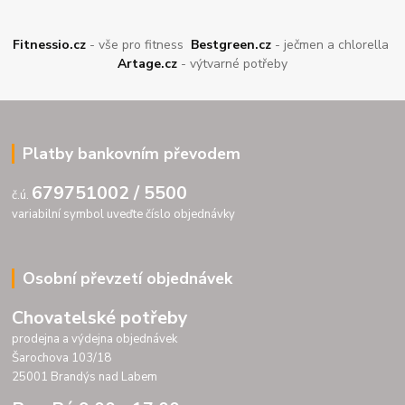
Fitnessio.cz
- vše pro fitness
Bestgreen.cz
- ječmen a chlorella
Artage.cz
- výtvarné potřeby
Platby bankovním převodem
679751002 / 5500
č.ú.
variabilní symbol uveďte číslo objednávky
Osobní převzetí objednávek
Chovatelské potřeby
prodejna a výdejna objednávek
Šarochova 103/18
25001 Brandýs nad Labem