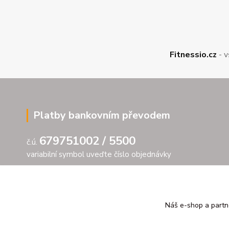
Fitnessio.cz
- v
Platby bankovním převodem
679751002 / 5500
č.ú.
variabilní symbol uveďte číslo objednávky
Náš e-shop a partn