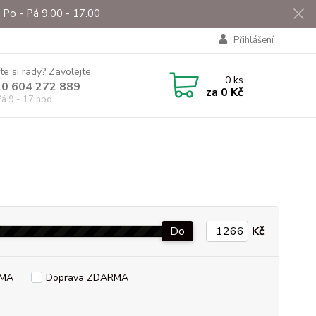
Po - Pá 9.00 - 17.00
Přihlášení
te si rady? Zavolejte.
0
ks
0 604 272 889
za
0 Kč
á 9 - 17 hod.
Do
Kč
RMA
Doprava ZDARMA