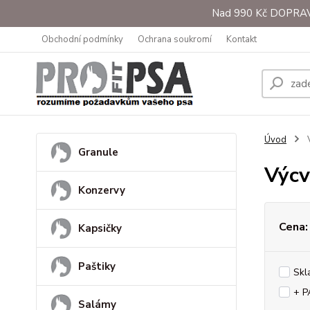
Nad 990 Kč DOPRAVA 
Obchodní podmínky
Ochrana soukromí
Kontakt
Úvod
V
Granule
Výcv
Konzervy
Cena:
Kapsičky
Paštiky
Skl
+ 
Salámy