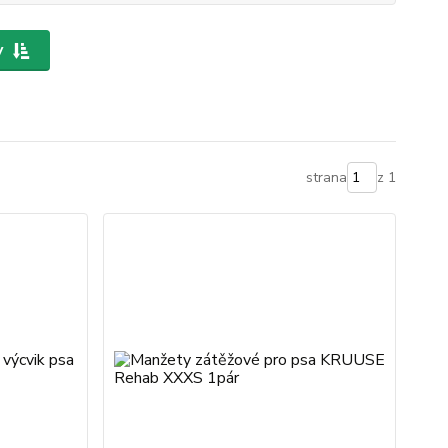
y
strana
z 1