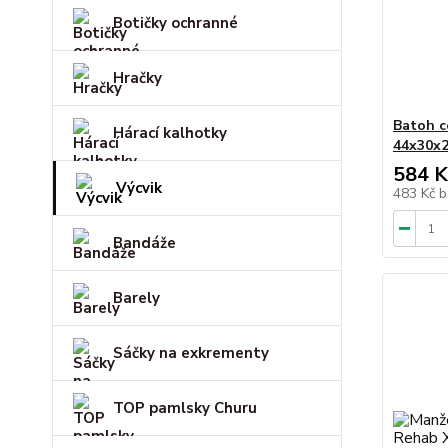
Botičky ochranné
Hračky
Batoh 
Hárací kalhotky
44x30x
584 K
Výcvik
483 Kč
b
Bandáže
Barely
Sáčky na exkrementy
TOP pamlsky Churu