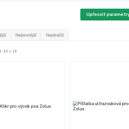
Upřesnit parametr
jší
Nejlevnější
Nejdražší
1-14 z 14