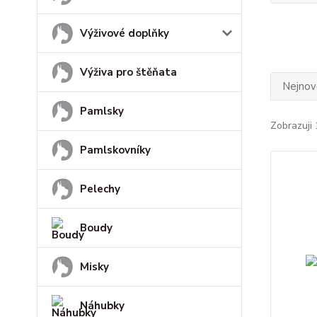
Výživové doplňky
Výživa pro štěňata
Nejnově
Pamlsky
Zobrazuji 
Pamlskovníky
Pelechy
Boudy
Misky
Náhubky