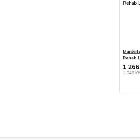
Manžety
Rehab L
1 266
1 046 K