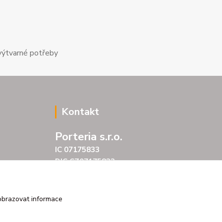
výtvarné potřeby
Kontakt
Porteria s.r.o.
IC 07175833
DIC CZ07175833
Šarochova 103/18
25001 Brandýs nad Labem
tel. +420 604272889
obrazovat informace
email profitpsa@email.cz