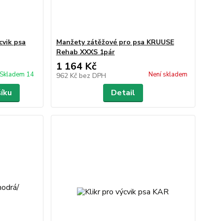
cvik psa
Manžety zátěžové pro psa KRUUSE
Rehab XXXS 1pár
1 164 Kč
Skladem 14
Není skladem
962 Kč
bez DPH
šíku
Detail