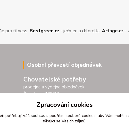
še pro fitness
Bestgreen.cz
- ječmen a chlorella
Artage.cz
- 
Osobní převzetí objednávek
Chovatelské potřeby
prodejna a výdejna objednávek
Šarochova 103/18
25001 Brandýs nad Labem
Zpracování cookies
Po - Pá 9.00 - 17.00
eři potřebují Váš
souhlas
s použitím souborů cookies, aby Vám mohli z
So 9.00 - 11.30
týkající se Vašich zájmů.