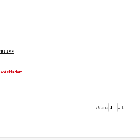
KRUUSE
ení skladem
strana
z 1