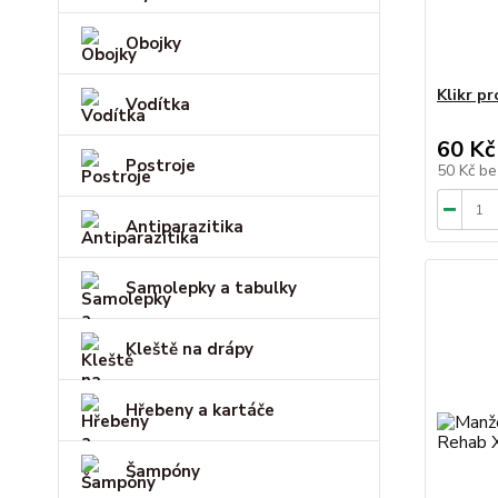
Obojky
Klikr pr
Vodítka
60 Kč
Postroje
50 Kč
be
Antiparazitika
Samolepky a tabulky
Kleště na drápy
Hřebeny a kartáče
Šampóny