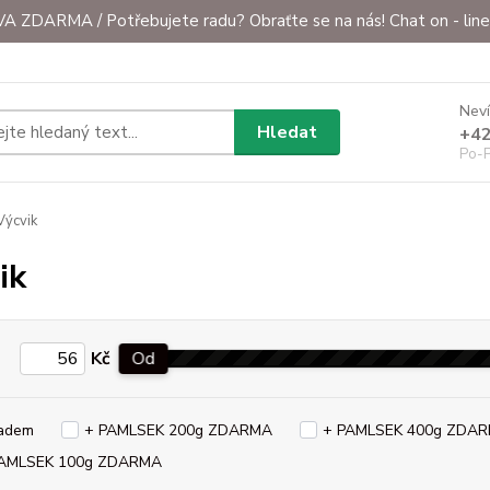
ZDARMA / Potřebujete radu? Obraťte se na nás! Chat on - line 
Neví
Hledat
+42
Po-P
ýcvik
ik
Kč
Od
adem
+ PAMLSEK 200g ZDARMA
+ PAMLSEK 400g ZDA
PAMLSEK 100g ZDARMA