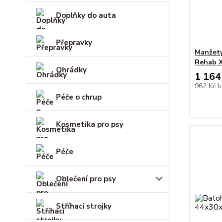
Doplňky do auta
Přepravky
Manžety
Rehab X
Ohrádky
1 164
962 Kč
b
Péče o chrup
Kosmetika pro psy
Péče
Oblečení pro psy
Stříhací strojky