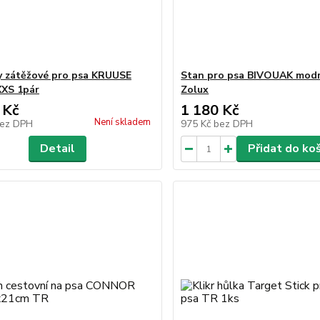
 zátěžové pro psa KRUUSE
Stan pro psa BIVOUAK modr
XS 1pár
Zolux
 Kč
1 180 Kč
Není skladem
ez DPH
975 Kč
bez DPH
Detail
Přidat do ko