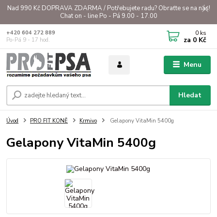
Nad 990 Kč DOPRAVA ZDARMA / Potřebujete radu? Obraťte se na nás!
Chat on - line Po - Pá 9.00 - 17.00
0
ks
+420 604 272 889
za
0 Kč
Po-Pá 9 - 17 hod.
Menu
Hledat
Úvod
PRO FIT KONĚ
Krmivo
Gelapony VitaMin 5400g
Gelapony VitaMin 5400g