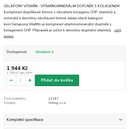
GELAPONY VITAMÍN - VITAMÍNOMINERÁLNÍ DOPLNĚK S KOLAGENEM
Komplexní doplňkové krmivo s obsahem kolagenu CHP, vitamínů a
minerálů k dennímu obohacení krmné dávky všech kategorií
koní Gelapony VitaMín je komplexní vitaminominerální doplněk s
kolagenem CHP. Přípravek je určen k dennímu doplnění vitamínů...
celý
popis
Dostupnost
Skladem 2
1 944 Kč
1 736 Kč
bez DPH
Přidat do košíku
Číslo produktu:
11167
Výrobce:
Orling s.r.o.
Kompletní specifikace