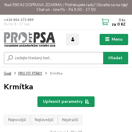
Nad 990 Kč DOPRAVA ZDARMA / Potřebujete radu? Obraťte se na nás!
Chat on - line Po - Pá 9.00 - 17.00
0
ks
+420 604 272 889
za
0 Kč
Po-Pá 9 - 17 hod.
Menu
Hledat
Úvod
PRO FIT PTÁKY
Krmítka
Krmítka
Upřesnit parametry
Nejnovější
Nejlevnější
Nejdražší