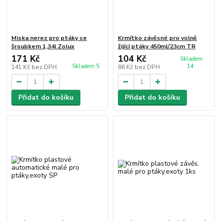
Miska nerez pro ptáky se
Krmítko závěsné pro volně
šroubkem 1,34l Zolux
žijící ptáky 450ml/23cm TR
171 Kč
104 Kč
Skladem
Skladem 5
14
141 Kč
bez DPH
86 Kč
bez DPH
Přidat do košíku
Přidat do košíku