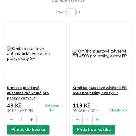
Zobrazuji 1-29 z 29
strana
z 1
Krmítko plastové
Krmítko plastové závěsné FPI
automatické velké pro
4503 pro ptáky, exoty FP
ptáky,exoty SP
49 Kč
113 Kč
Skladem
12
Skladem 5
40 Kč
bez DPH
93 Kč
bez DPH
Přidat do košíku
Přidat do košíku