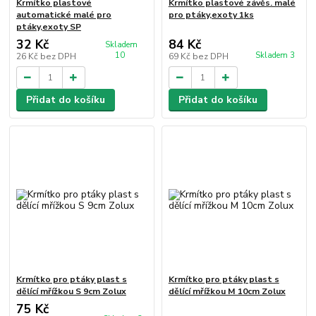
Krmítko plastové
Krmítko plastové závěs. malé
automatické malé pro
pro ptáky,exoty 1ks
ptáky,exoty SP
32 Kč
84 Kč
Skladem
10
Skladem 3
26 Kč
bez DPH
69 Kč
bez DPH
Přidat do košíku
Přidat do košíku
Krmítko pro ptáky plast s
Krmítko pro ptáky plast s
dělící mřížkou S 9cm Zolux
dělící mřížkou M 10cm Zolux
75 Kč