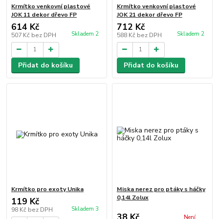
Krmítko venkovní plastové
Krmítko venkovní plastové
JOK 11 dekor dřevo FP
JOK 21 dekor dřevo FP
614 Kč
712 Kč
Skladem 2
Skladem 2
507 Kč
bez DPH
588 Kč
bez DPH
Přidat do košíku
Přidat do košíku
Krmítko pro exoty Unika
Miska nerez pro ptáky s háčky
0,14l Zolux
119 Kč
Skladem 3
98 Kč
bez DPH
38 Kč
Není