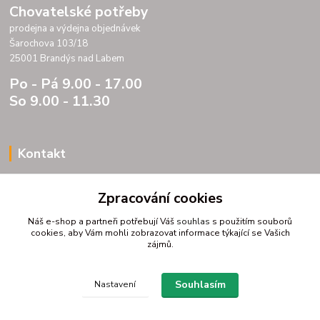
Chovatelské potřeby
prodejna a výdejna objednávek
Šarochova 103/18
25001 Brandýs nad Labem
Po - Pá 9.00 - 17.00
So 9.00 - 11.30
Kontakt
Porteria s.r.o.
Zpracování cookies
IC 07175833
DIC CZ07175833
Náš e-shop a partneři potřebují Váš
souhlas
s použitím souborů
Šarochova 103/18
cookies, aby Vám mohli zobrazovat informace týkající se Vašich
zájmů.
25001 Brandýs nad Labem
tel. +420 604272889
email profitpsa@email.cz
Souhlasím
Nastavení