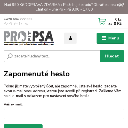
Nad 990 Kč DOPRAVA ZDARMA / Potřebujete radu? Obraťte se na nás!
Chat on - line Po - Pá 9.00 - 17.00
0
ks
+420 604 272 889
za
0 Kč
Po-Pá 9 - 17 hod.
Menu
Hledat
Zapomenuté heslo
Pokud již máte vytvořený účet, ale zapomněli jste své heslo, zadejte
svou e-mailovou adresu, kterou jste uvedli při registraci. Zašleme Vám
na ni e-mail s odkazem pro nastavení nového hesla.
Váš e-mail: