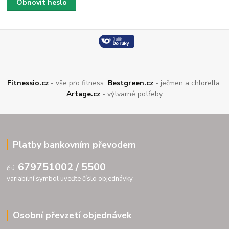
Obnovit heslo
Fitnessio.cz
- vše pro fitness
Bestgreen.cz
- ječmen a chlorella
Artage.cz
- výtvarné potřeby
Platby bankovním převodem
679751002 / 5500
č.ú.
variabilní symbol uveďte číslo objednávky
Osobní převzetí objednávek