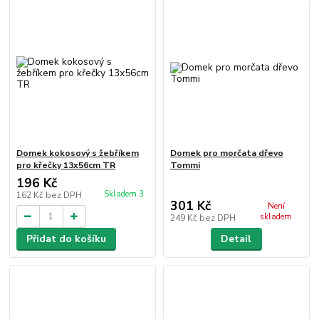
Domek kokosový s žebříkem
Domek pro morčata dřevo
pro křečky 13x56cm TR
Tommi
196 Kč
Skladem 3
162 Kč
bez DPH
301 Kč
Není
skladem
249 Kč
bez DPH
Přidat do košíku
Detail