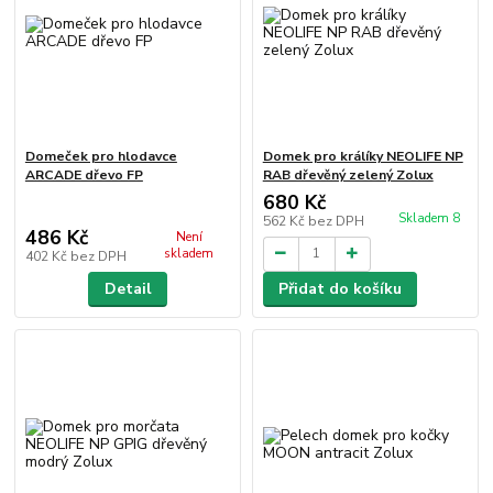
Domeček pro hlodavce
Domek pro králíky NEOLIFE NP
ARCADE dřevo FP
RAB dřevěný zelený Zolux
680 Kč
Skladem 8
562 Kč
bez DPH
486 Kč
Není
skladem
402 Kč
bez DPH
Detail
Přidat do košíku