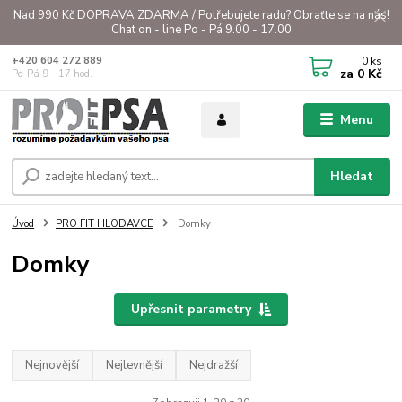
Nad 990 Kč DOPRAVA ZDARMA / Potřebujete radu? Obraťte se na nás!
Chat on - line Po - Pá 9.00 - 17.00
0
ks
+420 604 272 889
za
0 Kč
Po-Pá 9 - 17 hod.
Menu
Hledat
Úvod
PRO FIT HLODAVCE
Domky
Domky
Upřesnit parametry
Nejnovější
Nejlevnější
Nejdražší