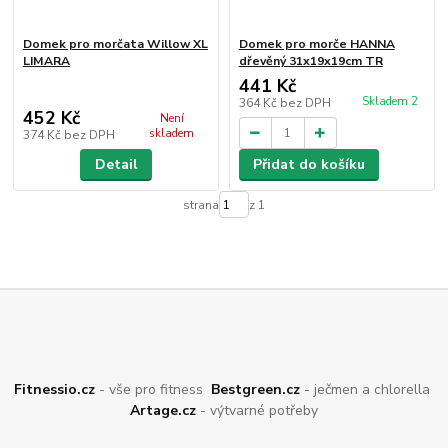
Domek pro morčata Willow XL
Domek pro morče HANNA
LIMARA
dřevěný 31x19x19cm TR
441 Kč
Skladem 2
364 Kč
bez DPH
452 Kč
Není
skladem
374 Kč
bez DPH
Detail
Přidat do košíku
strana
z 1
Fitnessio.cz
- vše pro fitness
Bestgreen.cz
- ječmen a chlorella
Artage.cz
- výtvarné potřeby