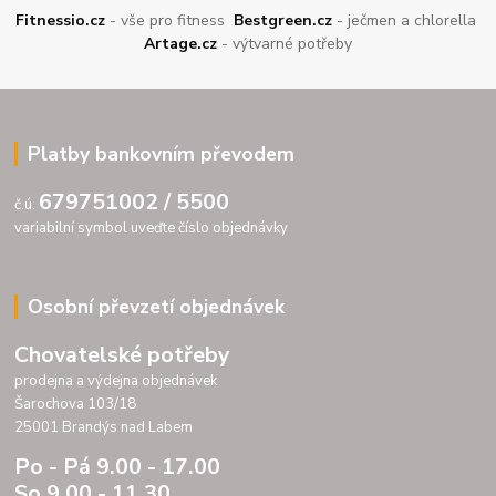
Fitnessio.cz
- vše pro fitness
Bestgreen.cz
- ječmen a chlorella
Artage.cz
- výtvarné potřeby
Platby bankovním převodem
679751002 / 5500
č.ú.
variabilní symbol uveďte číslo objednávky
Osobní převzetí objednávek
Chovatelské potřeby
prodejna a výdejna objednávek
Šarochova 103/18
25001 Brandýs nad Labem
Po - Pá 9.00 - 17.00
So 9.00 - 11.30