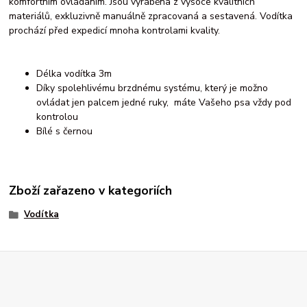
komfortním ovládáním. Jsou vyráběna z vysoce kvalitních
materiálů, exkluzivně manuálně zpracovaná a sestavená. Vodítka
prochází před expedicí mnoha kontrolami kvality.
Délka vodítka 3m
Díky spolehlivému brzdnému systému, který je možno
ovládat jen palcem jedné ruky, máte Vašeho psa vždy pod
kontrolou
Bílé s černou
Zboží zařazeno v kategoriích
Vodítka