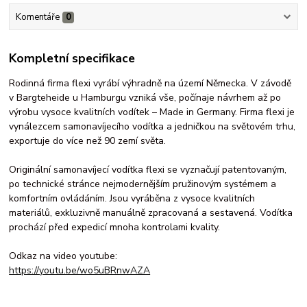
Komentáře
0
Kompletní specifikace
Rodinná firma flexi vyrábí výhradně na území Německa. V závodě
v Bargteheide u Hamburgu vzniká vše, počínaje návrhem až po
výrobu vysoce kvalitních vodítek – Made in Germany. Firma flexi je
vynálezcem samonavíjecího vodítka a jedničkou na světovém trhu,
exportuje do více než 90 zemí světa.
Originální samonavíjecí vodítka flexi se vyznačují patentovaným,
po technické stránce nejmodernějším pružinovým systémem a
komfortním ovládáním. Jsou vyráběna z vysoce kvalitních
materiálů, exkluzivně manuálně zpracovaná a sestavená. Vodítka
prochází před expedicí mnoha kontrolami kvality.
Odkaz na video youtube:
https://youtu.be/wo5uBRnwAZA