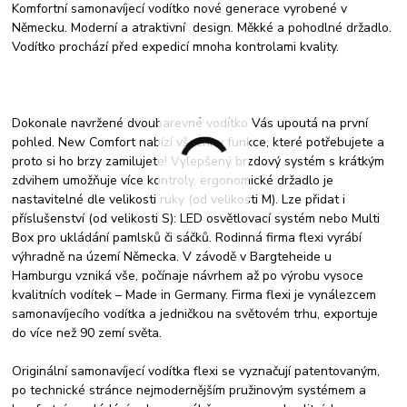
Komfortní samonavíjecí vodítko nové generace vyrobené v
Německu. Moderní a atraktivní design. Měkké a pohodlné držadlo.
Vodítko prochází před expedicí mnoha kontrolami kvality.
Dokonale navržené dvoubarevné vodítko Vás upoutá na první
pohled. New Comfort nabízí všechny funkce, které potřebujete a
proto si ho brzy zamilujete! Vylepšený brzdový systém s krátkým
zdvihem umožňuje více kontroly, ergonomické držadlo je
nastavitelné dle velikosti ruky (od velikosti M). Lze přidat i
příslušenství (od velikosti S): LED osvětlovací systém nebo Multi
Box pro ukládání pamlsků či sáčků. Rodinná firma flexi vyrábí
výhradně na území Německa. V závodě v Bargteheide u
Hamburgu vzniká vše, počínaje návrhem až po výrobu vysoce
kvalitních vodítek – Made in Germany. Firma flexi je vynálezcem
samonavíjecího vodítka a jedničkou na světovém trhu, exportuje
do více než 90 zemí světa.
Originální samonavíjecí vodítka flexi se vyznačují patentovaným,
po technické stránce nejmodernějším pružinovým systémem a