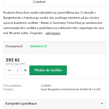
Rodinná firma flexi vyrábí výhradně na území Německa. V závodě v
Bargteheide u Hamburgu vzniká vše, počínaje návrhem až po výrobu
vysoce kvalitních vodítek – Made in Germany. Firma flexi je vynálezcem
samonavíjecího vodítka a jedničkou na světovém trhu, exportuje do více
než 90 zemí světa. Origináln...
celý popis
Dostupnost
Skladem 27
393 Kč
325 Kč
bez DPH
Přidat do košíku
Číslo produktu:
110550
Výrobce:
flexi-Bogdahn International GmbH & Co KG
Kompletní specifikace