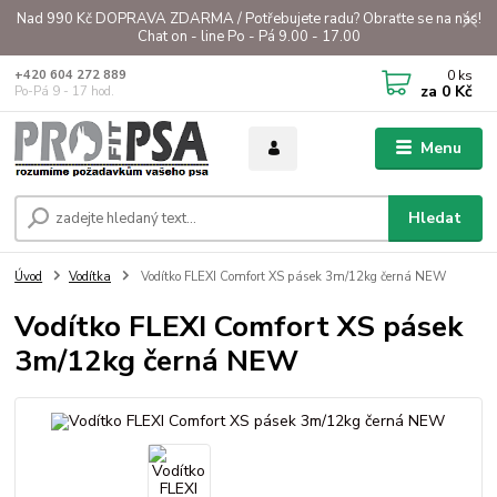
Nad 990 Kč DOPRAVA ZDARMA / Potřebujete radu? Obraťte se na nás!
Chat on - line Po - Pá 9.00 - 17.00
0
ks
+420 604 272 889
za
0 Kč
Po-Pá 9 - 17 hod.
Menu
Hledat
Úvod
Vodítka
Vodítko FLEXI Comfort XS pásek 3m/12kg černá NEW
Vodítko FLEXI Comfort XS pásek
3m/12kg černá NEW