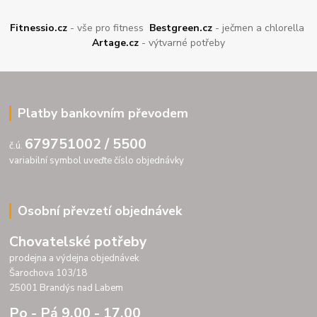
Fitnessio.cz
- vše pro fitness
Bestgreen.cz
- ječmen a chlorella
Artage.cz
- výtvarné potřeby
Platby bankovním převodem
679751002 / 5500
č.ú.
variabilní symbol uveďte číslo objednávky
Osobní převzetí objednávek
Chovatelské potřeby
prodejna a výdejna objednávek
Šarochova 103/18
25001 Brandýs nad Labem
Po - Pá 9.00 - 17.00