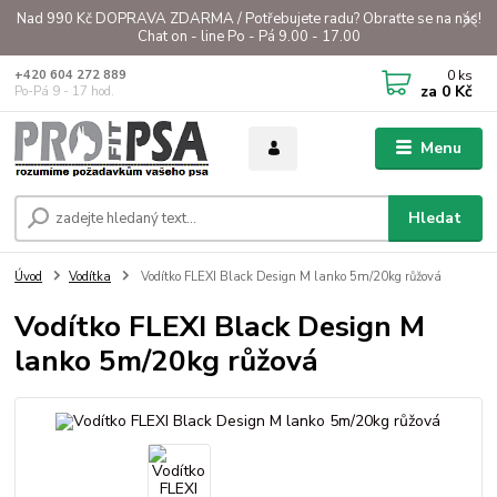
Nad 990 Kč DOPRAVA ZDARMA / Potřebujete radu? Obraťte se na nás!
Chat on - line Po - Pá 9.00 - 17.00
0
ks
+420 604 272 889
za
0 Kč
Po-Pá 9 - 17 hod.
Menu
Hledat
Úvod
Vodítka
Vodítko FLEXI Black Design M lanko 5m/20kg růžová
Vodítko FLEXI Black Design M
lanko 5m/20kg růžová