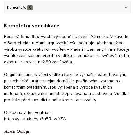
Komentáře
0
Kompletní specifikace
Rodinná firma flexi vyrábí výhradně na území Německa. V závodě
v Bargteheide u Hamburgu vzniká vše, počínaje návrhem až po
výrobu vysoce kvalitních vodítek – Made in Germany. Firma flexi je
vynálezcem samonavíjecího vodítka a jedničkou na světovém trhu,
exportuje do více než 90 zemí světa.
Originální samonavíjecí vodítka flexi se vyznačují patentovaným,
po technické stránce nejmodernějším pružinovým systémem a
komfortním ovládáním. Jsou vyráběna z vysoce kvalitních
materiálů, exkluzivně manuálně zpracovaná a sestavená. Vodítka
prochází před expedicí mnoha kontrolami kvality.
Odkaz na video youtube:
https://youtu.be/wo5uBRnwAZA
Black Design