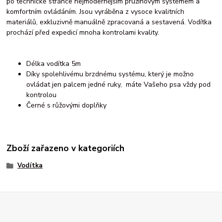
po technické stránce nejmodernějším pružinovým systémem a
komfortním ovládáním. Jsou vyráběna z vysoce kvalitních
materiálů, exkluzivně manuálně zpracovaná a sestavená. Vodítka
prochází před expedicí mnoha kontrolami kvality.
Délka vodítka 5m
Díky spolehlivému brzdnému systému, který je možno
ovládat jen palcem jedné ruky, máte Vašeho psa vždy pod
kontrolou
Černé s růžovými doplňky
Zboží zařazeno v kategoriích
Vodítka