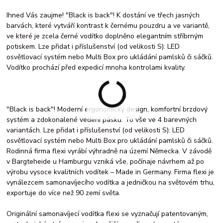
Ihned Vás zaujme! "Black is back"! K dostání ve třech jasných
barvách, které vytváří kontrast k černému pouzdru a ve variantě,
ve které je zcela černé vodítko doplněno elegantním stříbrným
potiskem. Lze přidat i příslušenství (od velikosti S): LED
osvětlovací systém nebo Multi Box pro ukládání pamlsků či sáčků.
Vodítko prochází před expedicí mnoha kontrolami kvality.
"Black is back"! Moderní ergonomický design, komfortní brzdový
systém a zdokonalené vedení pásku. To vše ve 4 barevných
variantách. Lze přidat i příslušenství (od velikosti S): LED
osvětlovací systém nebo Multi Box pro ukládání pamlsků či sáčků.
Rodinná firma flexi vyrábí výhradně na území Německa. V závodě
v Bargteheide u Hamburgu vzniká vše, počínaje návrhem až po
výrobu vysoce kvalitních vodítek – Made in Germany. Firma flexi je
vynálezcem samonavíjecího vodítka a jedničkou na světovém trhu,
exportuje do více než 90 zemí světa.
Originální samonavíjecí vodítka flexi se vyznačují patentovaným,