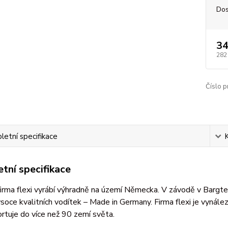
Dos
34
282
Číslo p
etní specifikace
tní specifikace
irma flexi vyrábí výhradně na území Německa. V závodě v Bargte
soce kvalitních vodítek – Made in Germany. Firma flexi je vynál
ortuje do více než 90 zemí světa.