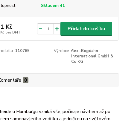
tupnost
Skladem 41
1 Kč
Přidat do košíku
 Kč
bez DPH
roduktu:
110765
Výrobce:
flexi-Bogdahn
International GmbH &
Co KG
Komentáře
0
heide u Hamburgu vzniká vše, počínaje návrhem až po
ezcem samonavíjecího vodítka a jedničkou na světovém