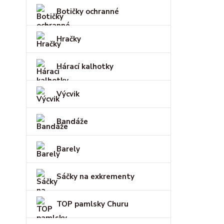
Botičky ochranné
Hračky
Hárací kalhotky
Výcvik
Bandáže
Barely
Sáčky na exkrementy
TOP pamlsky Churu