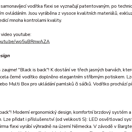
í samonavíjecí vodítka flexi se vyznačují patentovaným, po tec
m ovládáním. Jsou vyráběna z vysoce kvalitních materiálů, exkl
dicí mnoha kontrolami kvality.
 video youtube:
/youtu.be/wo5uBRnwAZA
sign
 zaujme! "Black is back"! K dostání ve třech jasných barvách, kte
zcela černé vodítko doplněno elegantním stříbrným potiskem. Lze 
bo Multi Box pro ukládání pamlsků či sáčků. Vodítko prochází př
 back"! Moderní ergonomický design, komfortní brzdový systém 
h. Lze přidat i příslušenství (od velikosti S): LED osvětlovací s
irma flexi vyrábí výhradně na území Německa. V závodě v Bargte