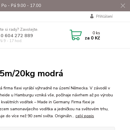
Po - Pá 9.00 - 17.00
Přihlášení
te si rady? Zavolejte.
0
ks
0 604 272 889
za
0 Kč
á 9 - 17 hod.
o 5m/20kg modrá
á firma flexi vyrábí výhradně na území Německa. V závodě v
heide u Hamburgu vzniká vše, počínaje návrhem až po výrobu
kvalitních vodítek – Made in Germany. Firma flexi je
zcem samonavíjecího vodítka a jedničkou na světovém trhu,
je do více než 90 zemí světa. Origináln...
celý popis