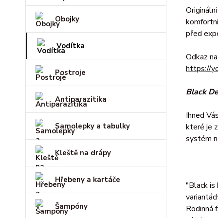
Origináln
Obojky
komfortní
před expe
Vodítka
Odkaz na
https:/
Postroje
Black De
Antiparazitika
Ihned Vás
Samolepky a tabulky
které je 
systém ne
Kleště na drápy
Hřebeny a kartáče
"Black is
variantác
Šampóny
Rodinná f