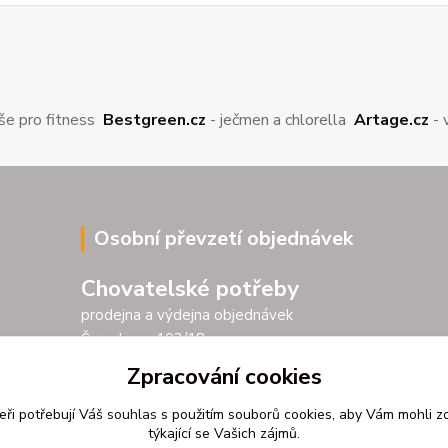
še pro fitness
Bestgreen.cz
- ječmen a chlorella
Artage.cz
- 
Osobní převzetí objednávek
Chovatelské potřeby
prodejna a výdejna objednávek
Šarochova 103/18
25001 Brandýs nad Labem
Zpracování cookies
Po - Pá 9.00 - 17.00
eři potřebují Váš
souhlas
s použitím souborů cookies, aby Vám mohli z
So 9.00 - 11.30
týkající se Vašich zájmů.