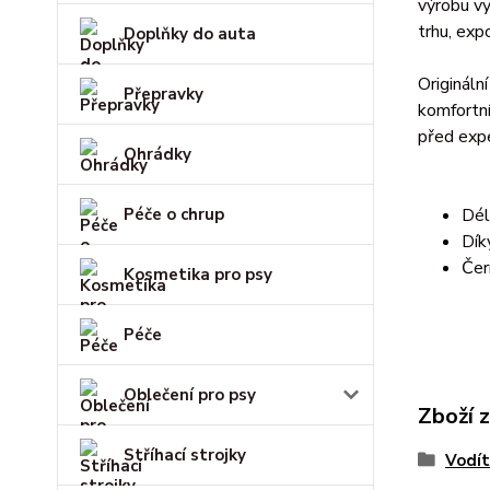
výrobu vy
trhu, exp
Doplňky do auta
Origináln
Přepravky
komfortní
před expe
Ohrádky
Péče o chrup
Dél
Dík
Čer
Kosmetika pro psy
Péče
Oblečení pro psy
Zboží 
Stříhací strojky
Vodí