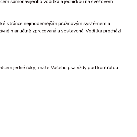
ezcem samonavíjecího vodítka a jedničkou na světovém
hnické stránce nejmodernějším pružinovým systémem a
uzivně manuálně zpracovaná a sestavená. Vodítka prochází
palcem jedné ruky, máte Vašeho psa vždy pod kontrolou