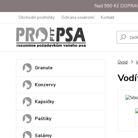
Nad 990 Kč DOPRAVA 
Obchodní podmínky
Ochrana soukromí
Kontakt
Úvod
V
Granule
Vodí
Konzervy
Kapsičky
Paštiky
Salámy