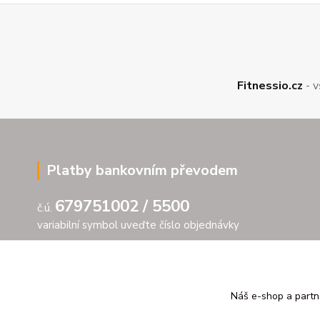
Fitnessio.cz
- v
Platby bankovním převodem
679751002 / 5500
č.ú.
variabilní symbol uveďte číslo objednávky
Náš e-shop a partn