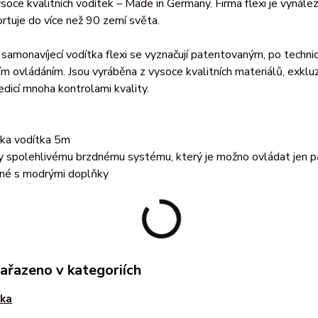
soce kvalitních vodítek – Made in Germany. Firma flexi je vynál
ortuje do více než 90 zemí světa.
í samonavíjecí vodítka flexi se vyznačují patentovaným, po tec
m ovládáním. Jsou vyráběna z vysoce kvalitních materiálů, exkl
dicí mnoha kontrolami kvality.
ka vodítka 5m
y spolehlivému brzdnému systému, který je možno ovládat jen 
né s modrými doplňky
zařazeno v kategoriích
tka