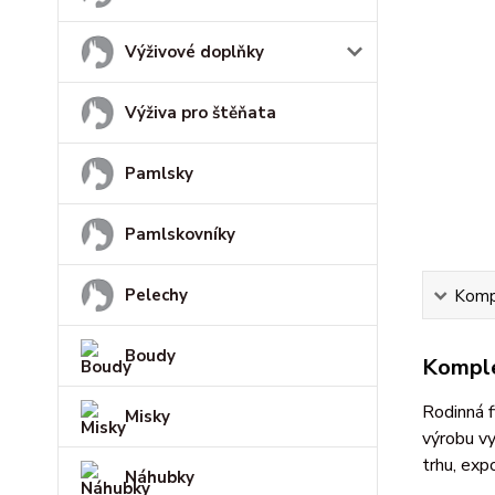
Výživové doplňky
Výživa pro štěňata
Pamlsky
Pamlskovníky
Pelechy
Kompl
Boudy
Komple
Rodinná f
Misky
výrobu vy
trhu, exp
Náhubky