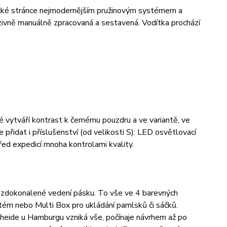
hnické stránce nejmodernějším pružinovým systémem a
uzivně manuálně zpracovaná a sestavená. Vodítka prochází
ré vytváří kontrast k černému pouzdru a ve variantě, ve
přidat i příslušenství (od velikosti S): LED osvětlovací
ed expedicí mnoha kontrolami kvality.
a zdokonalené vedení pásku. To vše ve 4 barevných
ystém nebo Multi Box pro ukládání pamlsků či sáčků.
heide u Hamburgu vzniká vše, počínaje návrhem až po