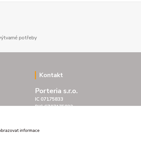
výtvarné potřeby
Kontakt
Porteria s.r.o.
IC 07175833
DIC CZ07175833
Šarochova 103/18
25001 Brandýs nad Labem
tel. +420 604272889
obrazovat informace
email profitpsa@email.cz