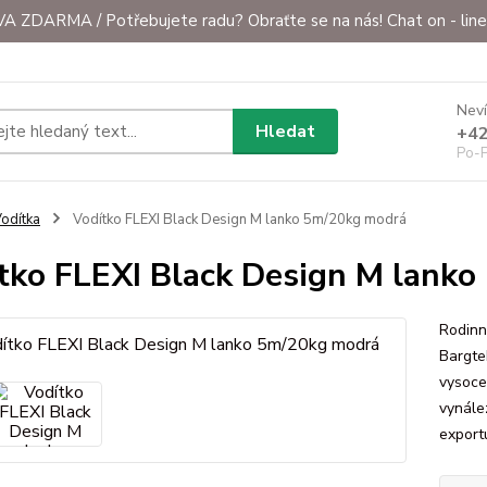
ZDARMA / Potřebujete radu? Obraťte se na nás! Chat on - line 
Neví
Hledat
+42
Po-P
odítka
Vodítko FLEXI Black Design M lanko 5m/20kg modrá
tko FLEXI Black Design M lank
Rodinn
Bargte
vysoce 
vynále
exportu