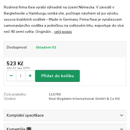
Rodinná firma flexi vyrábí výhradně na území Německa. V závodě v
Bargteheide u Hamburgu vzniká vše, počínaje návrhem až po výrobu
vysoce kvalitních vodítek – Made in Germany. Firma flexi je vynálezcem
samonavíjecího vodítka a jedničkou na světovém trhu, exportuje do více
než 90 zemí světa. Origináln...
celý popis
Dostupnost
Skladem 53
523 Kč
432 Kč
bez DPH
Přidat do košíku
Číslo produktu:
110780
Výrobce:
flexi-Bogdahn International GmbH & Co KG
Kompletní specifikace
Komentáře
0