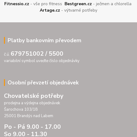
Fitnessio.cz
- vše pro fitness
Bestgreen.cz
- ječmen a chlorella
Artage.cz
- výtvarné potřeby
Platby bankovním převodem
679751002 / 5500
č.ú.
variabilní symbol uveďte číslo objednávky
Osobní převzetí objednávek
Chovatelské potřeby
prodejna a výdejna objednávek
Šarochova 103/18
25001 Brandýs nad Labem
Po - Pá 9.00 - 17.00
So 9.00 - 11.30