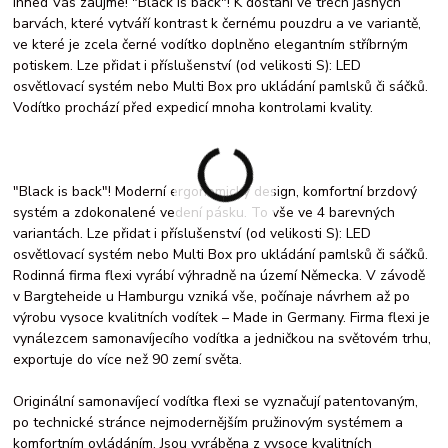
Ihned Vás zaujme! "Black is back"! K dostání ve třech jasných
barvách, které vytváří kontrast k černému pouzdru a ve variantě,
ve které je zcela černé vodítko doplněno elegantním stříbrným
potiskem. Lze přidat i příslušenství (od velikosti S): LED
osvětlovací systém nebo Multi Box pro ukládání pamlsků či sáčků.
Vodítko prochází před expedicí mnoha kontrolami kvality.
"Black is back"! Moderní ergonomický design, komfortní brzdový
systém a zdokonalené vedení pásku. To vše ve 4 barevných
variantách. Lze přidat i příslušenství (od velikosti S): LED
osvětlovací systém nebo Multi Box pro ukládání pamlsků či sáčků.
Rodinná firma flexi vyrábí výhradně na území Německa. V závodě
v Bargteheide u Hamburgu vzniká vše, počínaje návrhem až po
výrobu vysoce kvalitních vodítek – Made in Germany. Firma flexi je
vynálezcem samonavíjecího vodítka a jedničkou na světovém trhu,
exportuje do více než 90 zemí světa.
Originální samonavíjecí vodítka flexi se vyznačují patentovaným,
po technické stránce nejmodernějším pružinovým systémem a
komfortním ovládáním. Jsou vyráběna z vysoce kvalitních