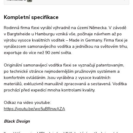
Kompletní specifikace
Rodinná firma flexi vyrábí výhradně na území Německa. V závodě
v Bargteheide u Hamburgu vzniká vše, počínaje návrhem až po
výrobu vysoce kvalitních vodítek – Made in Germany. Firma flexi je
vynálezcem samonavíjecího vodítka a jedničkou na světovém trhu,
exportuje do více než 90 zemí světa.
Originální samonavíjecí vodítka flexi se vyznačují patentovaným,
po technické stránce nejmodernějším pružinovým systémem a
komfortním ovládáním. Jsou vyráběna z vysoce kvalitních
materiálů, exkluzivně manuálně zpracovaná a sestavená. Vodítka
prochází před expedicí mnoha kontrolami kvality.
Odkaz na video youtube:
https://youtu.be/wo5uBRnwAZA
Black Design