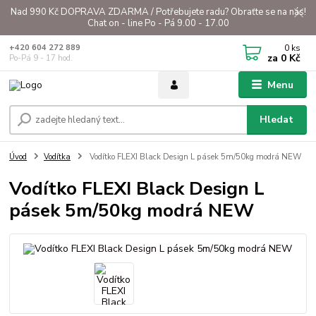
Nad 990 Kč DOPRAVA ZDARMA / Potřebujete radu? Obraťte se na nás!
Chat on - line Po - Pá 9.00 - 17.00
0
ks
+420 604 272 889
za
0 Kč
Po-Pá 9 - 17 hod.
Menu
Hledat
Úvod
Vodítka
Vodítko FLEXI Black Design L pásek 5m/50kg modrá NEW
Vodítko FLEXI Black Design L
pásek 5m/50kg modrá NEW