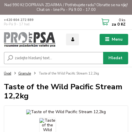
Nad 990 Kč DOPRAVA ZDARMA / Potřebujete radu? Obraťte se na nás!
Chat on - line Po - Pá 9.00 - 17.00
0
ks
+420 604 272 889
za
0 Kč
Po-Pá 9 - 17 hod.
Menu
Hledat
Úvod
Granule
Taste of the Wild Pacific Stream 12,2kg
Taste of the Wild Pacific Stream
12,2kg