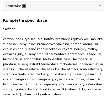
Komentáře
0
Kompletní specifikace
Složení:
čerstvý losos, rybí moučka, batáty, brambory, řepkový olej, moučka
z lososa, uzený losos, bramborová vláknina, přírodní aroma, sůl,
cholin chlorid, sušené kořínky čekanky, rajčata, borůvky, maliny,
extrakt z juky, sušený produkt fermentace enterococcus faecium,
lactobacillus acidophillus, lactobacillus casei, lactobacillus
plantaru, sušený extrakt fermentace trichoderma longibrachiatum,
vitamin E, chelát železa, chelát zinku, chelát měďi, síran železnatý,
síran zinečnatý, síran měďnatý, jodid draselný, thiamin (vitamin B1),
chelát manganu, oxid manganatý, kyselina askorbová, vitamin A,
biotin, niacin, pantothenát vápenatý, síran manganatý, seleničitan
sodný, pyridoxin hydrochlorid (vitamin B6), vitamin B12, riboflavin
(vitamin B2), vitamin D, kyselina listová.