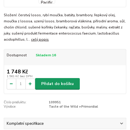
Složení: čerstvý losos, rybí moučka, batáty, brambory, řepkový olej,
moučka z lososa, uzený losos, bramborová vláknina, přírodní aroma, sůl,
cholin chlorid, sušené kořínky čekanky, rajčata, borůvky, maliny, extrakt z
juky, sušený produkt fermentace enterococcus faecium, lactobacillus
acidophillus, l...
celý popis
Dostupnost
Skladem 16
1 748 Kč
1 561 Kč
bez DPH
Přidat do košíku
Číslo produktu:
109951
Výrobce:
Taste of the Wild +Primordial
Kompletní specifikace