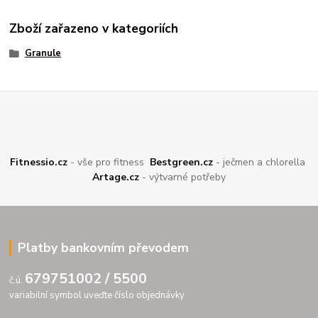
Zboží zařazeno v kategoriích
Granule
Fitnessio.cz
- vše pro fitness
Bestgreen.cz
- ječmen a chlorella
Artage.cz
- výtvarné potřeby
Platby bankovním převodem
679751002 / 5500
č.ú.
variabilní symbol uveďte číslo objednávky