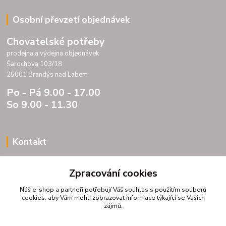
Osobní převzetí objednávek
Chovatelské potřeby
prodejna a výdejna objednávek
Šarochova 103/18
25001 Brandýs nad Labem
Po - Pá 9.00 - 17.00
So 9.00 - 11.30
Kontakt
Porteria s.r.o.
Zpracování cookies
IC 07175833
DIC CZ07175833
Náš e-shop a partneři potřebují Váš
souhlas
s použitím souborů
Šarochova 103/18
cookies, aby Vám mohli zobrazovat informace týkající se Vašich
zájmů.
25001 Brandýs nad Labem
tel. +420 604272889