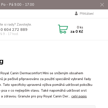
Po - Pá 9.00 - 17.00
Přihlášení
te si rady? Zavolejte.
0
ks
0 604 272 889
za
0 Kč
á 9 - 17 hod.
g
 Royal Canin Dermacomfort Mini se sníženým obsahem
nů je pečlivě připravováno za použití speciálně vybrané řady
in. Tato specificky upravená výživa pomáhá udržovat pokožku
 psa v co nejlepším stavu. Také napomáhá udržovat srst
 a zdravou. Granule pro psy Royal Canin Der...
celý popis