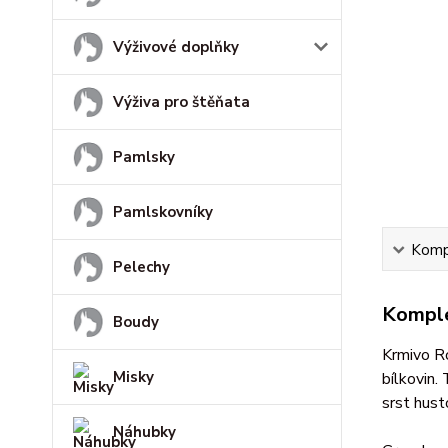
Výživové doplňky
Výživa pro štěňata
Pamlsky
Pamlskovníky
Kompl
Pelechy
Komple
Boudy
Krmivo Ro
Misky
bílkovin.
srst hust
Náhubky