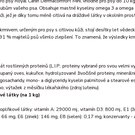
ro psy Royal Canin Dermacomfort Mini, vhodné pro psy do 10 kg,
 zubům vašeho psa. Obsahuje mastné kyseliny omega 3 a omega 6
ůži, jež je díky tomu méně citlivá na dráždivé látky v okolním pros
krmivem, určeným pro psy s citlivou kůži, stojí desítky let věde
 91 % majitelů psů všimlo zlepšení. To znamená, že výsledky k
lát rostlinných proteinů (L.I.P.: proteiny vybrané pro svou velmi v
oupaný oves, kukuřice, hydrolyzované živočišné proteiny, minerální 
igosacharidy, mono- a diglyceridy kyselin palmitové a stearové es
o, výtažek z měsíčku lékařského (zdroj luteinu).
é látky (na 1 kg)
doplňkové látky: vitamín A: 29000 mj., vitamín D3: 800 mj., E1 (
 66 mg, E6 (zinek): 146 mg, E8 (selen): 0,17 mg, konzervanty - a