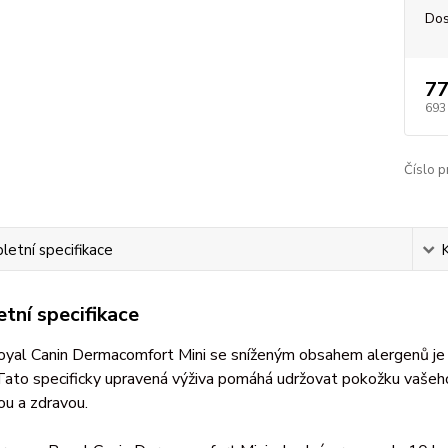
Dos
77
693
Číslo p
etní specifikace
tní specifikace
yal Canin Dermacomfort Mini se sníženým obsahem alergenů je p
 Tato specificky upravená výživa pomáhá udržovat pokožku vaše
ou a zdravou.