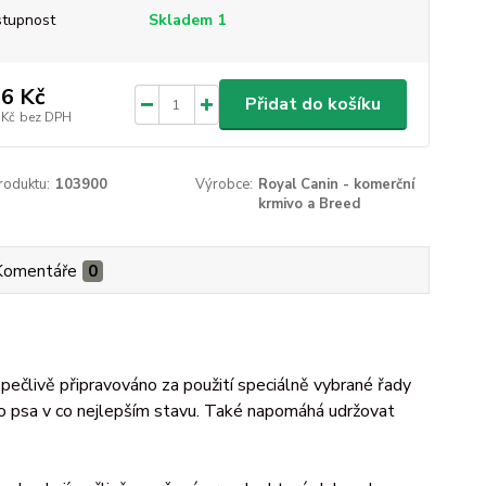
tupnost
Skladem 1
6 Kč
Přidat do košíku
 Kč
bez DPH
roduktu:
103900
Výrobce:
Royal Canin - komerční
krmivo a Breed
Komentáře
0
ečlivě připravováno za použití speciálně vybrané řady
ho psa v co nejlepším stavu. Také napomáhá udržovat