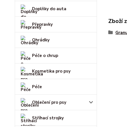
Doplňky do auta
Zboží 
Přepravky
Gran
Ohrádky
Péče o chrup
Kosmetika pro psy
Péče
Oblečení pro psy
Stříhací strojky