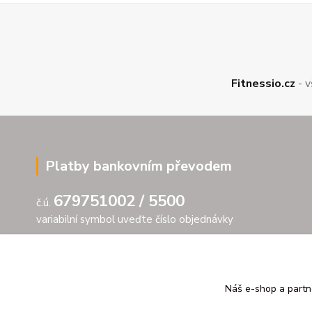
Fitnessio.cz
- v
Platby bankovním převodem
679751002 / 5500
č.ú.
variabilní symbol uveďte číslo objednávky
Náš e-shop a partn