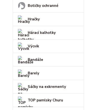
Botičky ochranné
Hračky
Hárací kalhotky
Výcvik
Bandáže
Barely
Sáčky na exkrementy
TOP pamlsky Churu