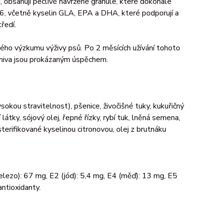
 obsahují pečlivě navržené granule, které dokonale
, včetně kyselin GLA, EPA a DHA, které podporují a
tředí.
ckého výzkumu výživy psů. Po 2 měsících užívání tohoto
rmiva jsou prokázaným úspěchem.
ysokou stravitelnost), pšenice, živočišné tuky, kukuřičný
látky, sójový olej, řepné řízky, rybí tuk, lněná semena,
terifikované kyselinou citronovou, olej z brutnáku
železo): 67 mg, E2 (jód): 5,4 mg, E4 (měď): 13 mg, E5
ntioxidanty.