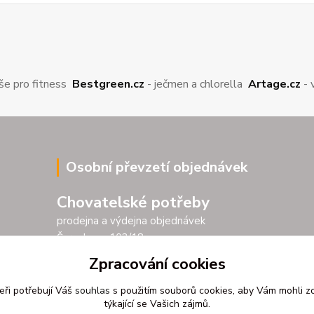
še pro fitness
Bestgreen.cz
- ječmen a chlorella
Artage.cz
- 
Osobní převzetí objednávek
Chovatelské potřeby
prodejna a výdejna objednávek
Šarochova 103/18
25001 Brandýs nad Labem
Zpracování cookies
Po - Pá 9.00 - 17.00
eři potřebují Váš
souhlas
s použitím souborů cookies, aby Vám mohli z
So 9.00 - 11.30
týkající se Vašich zájmů.