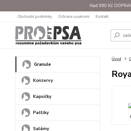
Nad 990 Kč DOPRAVA 
Obchodní podmínky
Ochrana soukromí
Kontakt
Úvod
G
Granule
Roya
Konzervy
Kapsičky
Paštiky
Salámy