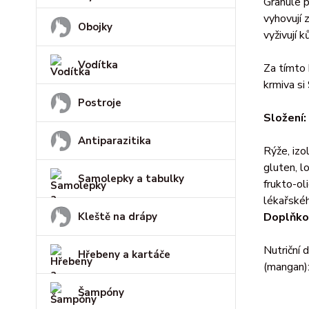
Granule p
vyhovují
Obojky
vyživují k
Vodítka
Za tímto 
krmiva si
Postroje
Složení:
Antiparazitika
Rýže, izo
gluten, l
Samolepky a tabulky
frukto-ol
lékařskéh
Kleště na drápy
Doplňkov
Nutriční 
Hřebeny a kartáče
(mangan):
Šampóny