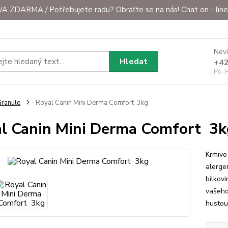
ZDARMA / Potřebujete radu? Obraťte se na nás! Chat on - line 
Neví
Hledat
+42
Po-P
ranule
Royal Canin Mini Derma Comfort 3kg
l Canin Mini Derma Comfort 3k
Krmivo
alerge
bílkov
vašeho
hustou