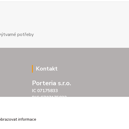
výtvarné potřeby
Kontakt
Porteria s.r.o.
IC 07175833
DIC CZ07175833
Šarochova 103/18
25001 Brandýs nad Labem
tel. +420 604272889
obrazovat informace
email profitpsa@email.cz