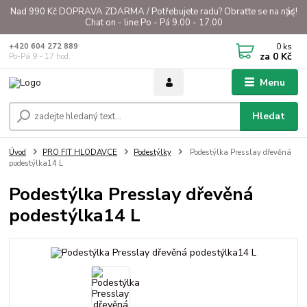
Nad 990 Kč DOPRAVA ZDARMA / Potřebujete radu? Obraťte se na nás!
Chat on - line Po - Pá 9.00 - 17.00
0
ks
+420 604 272 889
za
0 Kč
Po-Pá 9 - 17 hod.
Menu
Hledat
Úvod
PRO FIT HLODAVCE
Podestýlky
Podestýlka Presslay dřevěná
podestýlka14 L
Podestýlka Presslay dřevěná
podestýlka14 L