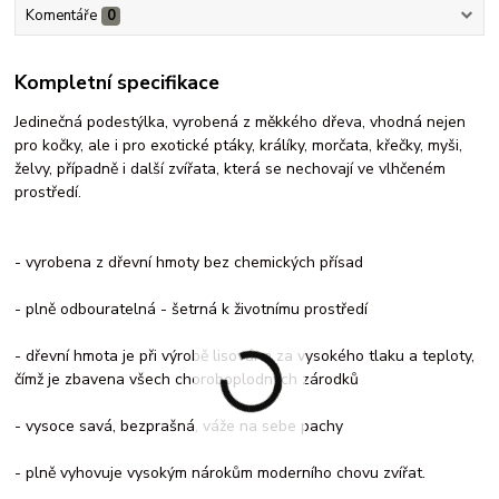
Komentáře
0
Kompletní specifikace
Jedinečná podestýlka, vyrobená z měkkého dřeva, vhodná nejen
pro kočky, ale i pro exotické ptáky, králíky, morčata, křečky, myši,
želvy, případně i další zvířata, která se nechovají ve vlhčeném
prostředí.
- vyrobena z dřevní hmoty bez chemických přísad
- plně odbouratelná - šetrná k životnímu prostředí
- dřevní hmota je při výrobě lisována za vysokého tlaku a teploty,
čímž je zbavena všech choroboplodných zárodků
- vysoce savá, bezprašná, váže na sebe pachy
- plně vyhovuje vysokým nárokům moderního chovu zvířat.