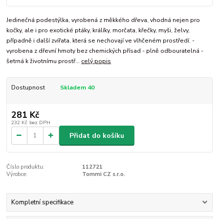
Jedinečná podestýlka, vyrobená z měkkého dřeva, vhodná nejen pro
kočky, ale i pro exotické ptáky, králíky, morčata, křečky, myši, želvy,
případně i další zvířata, která se nechovají ve vlhčeném prostředí. -
vyrobena z dřevní hmoty bez chemických přísad - plně odbouratelná -
šetrná k životnímu prostř...
celý popis
Dostupnost
Skladem 40
281 Kč
232 Kč
bez DPH
Přidat do košíku
Číslo produktu:
112721
Výrobce:
Tommi CZ s.r.o.
Kompletní specifikace