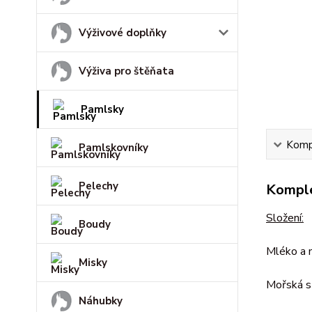
Výživové doplňky
Výživa pro štěňata
Pamlsky
Kompl
Pamlskovníky
Pelechy
Komple
Složení:
Boudy
Mléko a 
Misky
Mořská s
Náhubky