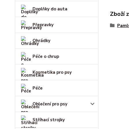
Doplňky do auta
Zboží 
Přepravky
Paml
Ohrádky
Péče o chrup
Kosmetika pro psy
Péče
Oblečení pro psy
Stříhací strojky