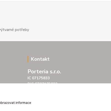
výtvarné potřeby
Kontakt
Porteria s.r.o.
IC 07175833
DIC CZ07175833
Šarochova 103/18
25001 Brandýs nad Labem
tel. +420 604272889
obrazovat informace
email profitpsa@email.cz