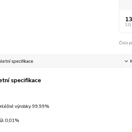
13
121
Číslo p
etní specifikace
tní specifikace
mléčné výrobky 99,99%
ůl 0,01%