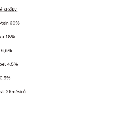
é složky:
otein 60%
uku 18%
y 6,8%
pel 4,5%
 0,5%
ost: 36měsíců