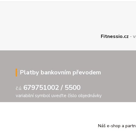
Fitnessio.cz
- v
Platby bankovním převodem
679751002 / 5500
č.ú.
variabilní symbol uveďte číslo objednávky
Náš e-shop a partn