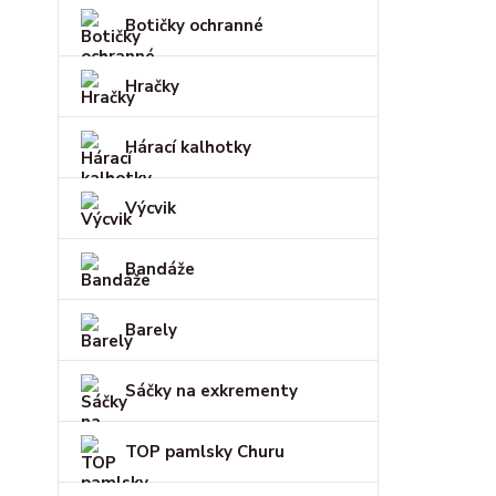
Botičky ochranné
Hračky
Hárací kalhotky
Výcvik
Bandáže
Barely
Sáčky na exkrementy
TOP pamlsky Churu