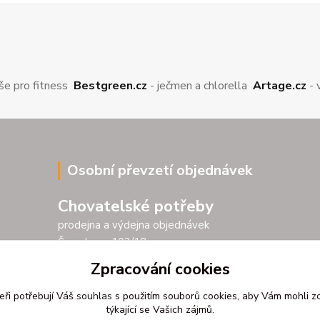
še pro fitness
Bestgreen.cz
- ječmen a chlorella
Artage.cz
- 
Osobní převzetí objednávek
Chovatelské potřeby
prodejna a výdejna objednávek
Šarochova 103/18
25001 Brandýs nad Labem
Zpracování cookies
Po - Pá 9.00 - 17.00
eři potřebují Váš
souhlas
s použitím souborů cookies, aby Vám mohli z
So 9.00 - 11.30
týkající se Vašich zájmů.