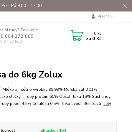
Po - Pá 9.00 - 17.00
Přihlášení
te si rady? Zavolejte.
0
ks
0 604 272 889
za
0 Kč
á 9 - 17 hod.
sa do 6kg Zolux
í: Mléko a mléčné výrobky 99,99% Mořská sůl 0,01%
ické složky: Hrubý protein 60% Obsah tuku 18% Sacharidy
rubý popel 4,5% Celulóza 0,5% Trvanlivost: 36měsíců
celý
tupnost
Skladem 164