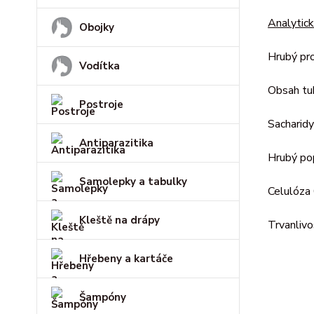
Analytick
Obojky
Hrubý pr
Vodítka
Obsah t
Postroje
Sacharid
Antiparazitika
Hrubý po
Samolepky a tabulky
Celulóza
Kleště na drápy
Trvanliv
Hřebeny a kartáče
Šampóny