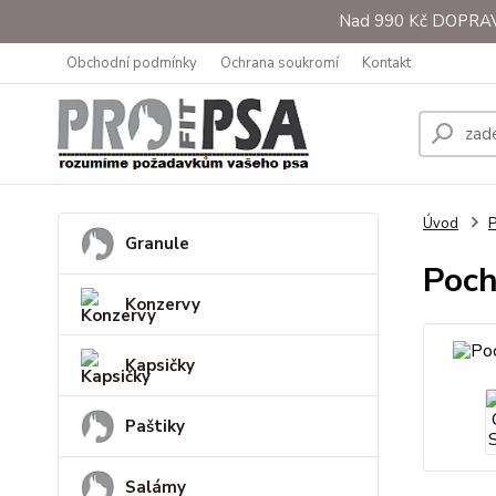
Nad 990 Kč DOPRAVA 
Obchodní podmínky
Ochrana soukromí
Kontakt
Úvod
Granule
Poch
Konzervy
Kapsičky
Paštiky
Salámy