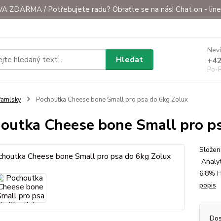
ZDARMA / Potřebujete radu? Obraťte se na nás! Chat on - line 
Neví
Hledat
+42
Po-P
Pamlsky
Pochoutka Cheese bone Small pro psa do 6kg Zolux
outka Cheese bone Small pro p
Složen
Analyt
6,8% H
popis
Dos