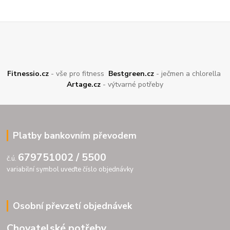
Fitnessio.cz
- vše pro fitness
Bestgreen.cz
- ječmen a chlorella
Artage.cz
- výtvarné potřeby
Platby bankovním převodem
679751002 / 5500
č.ú.
variabilní symbol uveďte číslo objednávky
Osobní převzetí objednávek
Chovatelské potřeby