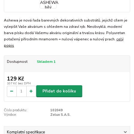
Ashewa je nová řada barevných dekorativních substrátů, jejichž cílem je
vylepšit Vaše akvárium s ohledem na zdraví ryb. Neobvyklá, moderní
barva písku dodá Vašemu akváriu originální a trvalou krásu. Polyuretan
potažený přírodním mramorem = nulový vápenec a nulový prach.
celý
popis
Dostupnost
Skladem 1
129 Kč
107 Kč
bez DPH
Přidat do košíku
Číslo produktu:
102049
Výrobce:
Zolux S.A.S.
Kompletní specifikace