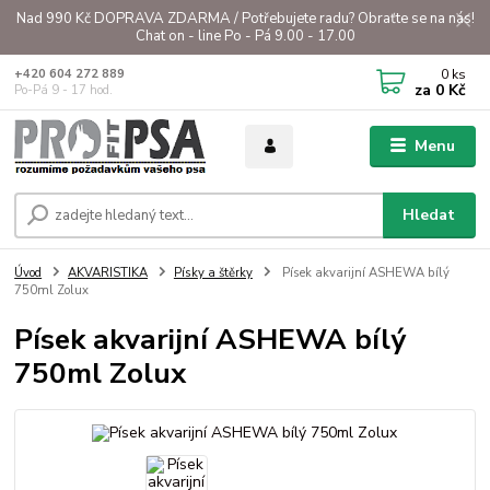
Nad 990 Kč DOPRAVA ZDARMA / Potřebujete radu? Obraťte se na nás!
Chat on - line Po - Pá 9.00 - 17.00
0
ks
+420 604 272 889
za
0 Kč
Po-Pá 9 - 17 hod.
Menu
Hledat
Úvod
AKVARISTIKA
Písky a štěrky
Písek akvarijní ASHEWA bílý
750ml Zolux
Písek akvarijní ASHEWA bílý
750ml Zolux