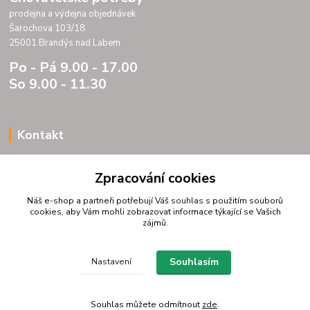
prodejna a výdejna objednávek
Šarochova 103/18
25001 Brandýs nad Labem
Po - Pá 9.00 - 17.00
So 9.00 - 11.30
Kontakt
Porteria s.r.o.
Zpracování cookies
IC 07175833
DIC CZ07175833
Náš e-shop a partneři potřebují Váš
souhlas
s použitím souborů
Šarochova 103/18
cookies, aby Vám mohli zobrazovat informace týkající se Vašich
zájmů.
25001 Brandýs nad Labem
tel. +420 604272889
email profitpsa@email.cz
Souhlasím
Nastavení
Souhlas můžete odmítnout
zde
.