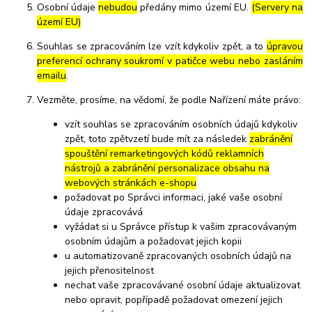
Osobní údaje
nebudou
předány mimo území EU.
(Servery na
území EU)
Souhlas se zpracováním lze vzít kdykoliv zpět, a to
úpravou
preferencí ochrany soukromí v patičce webu nebo zasláním
emailu
.
Vezměte, prosíme, na vědomí, že podle Nařízení máte právo:
vzít souhlas se zpracováním osobních údajů kdykoliv
zpět, toto zpětvzetí bude mít za následek
zabránění
spouštění remarketingových kódů reklamních
nástrojů a zabránění personalizace obsahu na
webových stránkách e-shopu
požadovat po Správci informaci, jaké vaše osobní
údaje zpracovává
vyžádat si u Správce přístup k vašim zpracovávaným
osobním údajům a požadovat jejich kopii
u automatizovaně zpracovaných osobních údajů na
jejich přenositelnost
nechat vaše zpracovávané osobní údaje aktualizovat
nebo opravit, popřípadě požadovat omezení jejich