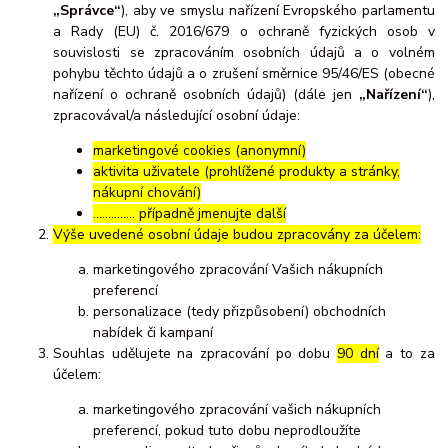
„Správce“
), aby ve smyslu nařízení Evropského parlamentu
a Rady (EU) č. 2016/679 o ochraně fyzických osob v
souvislosti se zpracováním osobních údajů a o volném
pohybu těchto údajů a o zrušení směrnice 95/46/ES (obecné
nařízení o ochraně osobních údajů) (dále jen
„Nařízení“
),
zpracovával/a následující osobní údaje:
marketingové cookies (anonymní)
aktivita uživatele (prohlížené produkty a stránky,
nákupní chování)
………….. případně jmenujte další
Výše uvedené osobní údaje budou zpracovány za účelem:
marketingového zpracování Vašich nákupních
preferencí
personalizace (tedy přizpůsobení) obchodních
nabídek či kampaní
Souhlas udělujete na zpracování po dobu
90 dní
a to za
účelem:
marketingového zpracování vašich nákupních
preferencí, pokud tuto dobu neprodloužíte