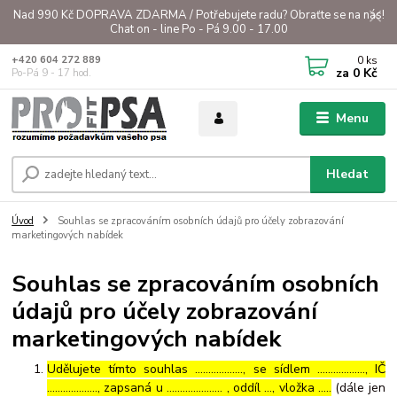
Nad 990 Kč DOPRAVA ZDARMA / Potřebujete radu? Obraťte se na nás!
Chat on - line Po - Pá 9.00 - 17.00
0
ks
+420 604 272 889
za
0 Kč
Po-Pá 9 - 17 hod.
Menu
Hledat
Úvod
Souhlas se zpracováním osobních údajů pro účely zobrazování
marketingových nabídek
Souhlas se zpracováním osobních
údajů pro účely zobrazování
marketingových nabídek
Udělujete tímto souhlas ……………..., se sídlem ………………, IČ
………………., zapsaná u ………………… , oddíl …, vložka …..
(dále jen