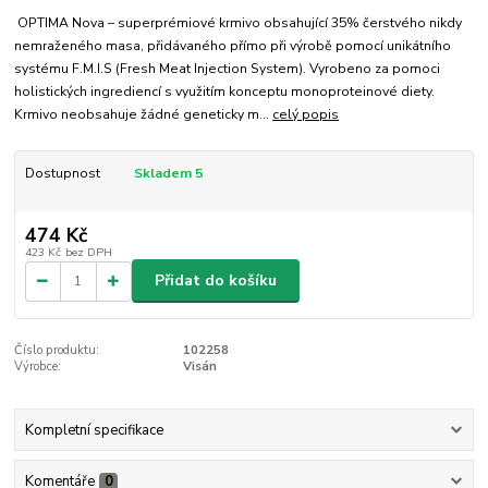
OPTIMA Nova – superprémiové krmivo obsahující 35% čerstvého nikdy
nemraženého masa, přidávaného přímo při výrobě pomocí unikátního
systému F.M.I.S (Fresh Meat Injection System). Vyrobeno za pomoci
holistických ingrediencí s využitím konceptu monoproteinové diety.
Krmivo neobsahuje žádné geneticky m...
celý popis
Dostupnost
Skladem 5
474 Kč
423 Kč
bez DPH
Přidat do košíku
Číslo produktu:
102258
Výrobce:
Visán
Kompletní specifikace
Komentáře
0