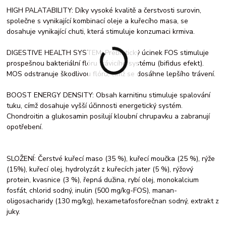
HIGH PALATABILITY: Díky vysoké kvalitě a čerstvosti surovin,
společne s vynikající kombinací oleje a kuřecího masa, se
dosahuje vynikající chuti, která stimuluje konzumaci krmiva.
DIGESTIVE HEALTH SYSTEM: Prebiotický úcinek FOS stimuluje
prospešnou bakteriální flóru trávicího systému (bifidus efekt).
MOS odstranuje škodlivou flóru, címž se dosáhne lepšího trávení.
BOOST ENERGY DENSITY: Obsah karnitinu stimuluje spalování
tuku, címž dosahuje vyšší účinnosti energetický systém.
Chondroitin a glukosamin posilují kloubní chrupavku a zabranují
opotřebení.
SLOŽENÍ: Čerstvé kuřecí maso (35 %), kuřecí moučka (25 %), rýže
(15%), kuřecí olej, hydrolyzát z kuřecích jater (5 %), rýžový
protein, kvasnice (3 %), řepná dužina, rybí olej, monokalcium
fosfát, chlorid sodný, inulin (500 mg/kg-FOS), manan-
oligosacharidy (130 mg/kg), hexametafosforečnan sodný, extrakt z
juky.