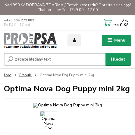
Nad 990 Kč DOPRAVA ZDARMA / Potřebujete radu? Obraťte se na nás!
Chat on - line Po - Pá 9.00 - 17.00
0
ks
+420 604 272 889
za
0 Kč
Po-Pá 9 - 17 hod.
Menu
Hledat
Úvod
Granule
Optima Nova Dog Puppy mini 2kg
Optima Nova Dog Puppy mini 2kg