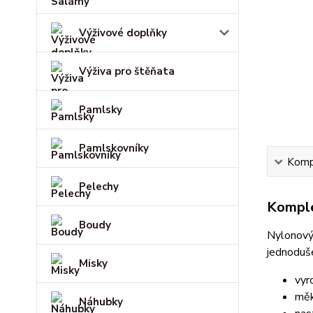
Výživové doplňky
Výživa pro štěňata
Pamlsky
Pamlskovníky
Kompl
Pelechy
Komple
Boudy
Nylonový
jednoduše
Misky
vyr
měk
Náhubky