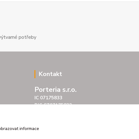
výtvarné potřeby
Kontakt
Porteria s.r.o.
IC 07175833
DIC CZ07175833
Šarochova 103/18
25001 Brandýs nad Labem
tel. +420 604272889
obrazovat informace
email profitpsa@email.cz