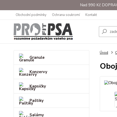
Nad 990 Kč DOPRAVA 
Obchodní podmínky
Ochrana soukromí
Kontakt
Úvod
O
Granule
Oboj
Konzervy
Kapsičky
Paštiky
Salámy