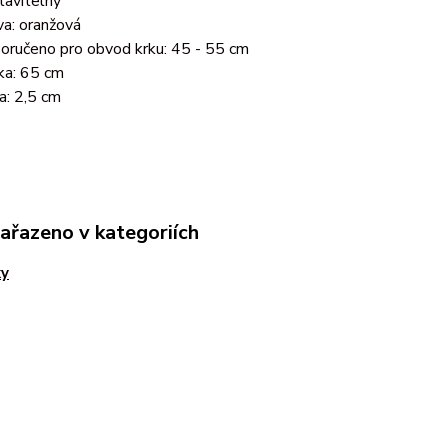
tavitelný
va: oranžová
oručeno pro obvod krku: 45 - 55 cm
ka: 65 cm
ka: 2,5 cm
zařazeno v kategoriích
ky