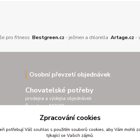
še pro fitness
Bestgreen.cz
- ječmen a chlorella
Artage.cz
- 
Osobní převzetí objednávek
Chovatelské potřeby
prodejna a výdejna objednávek
Šarochova 103/18
25001 Brandýs nad Labem
Zpracování cookies
Po - Pá 9.00 - 17.00
eři potřebují Váš
souhlas
s použitím souborů cookies, aby Vám mohli z
So 9.00 - 11.30
týkající se Vašich zájmů.