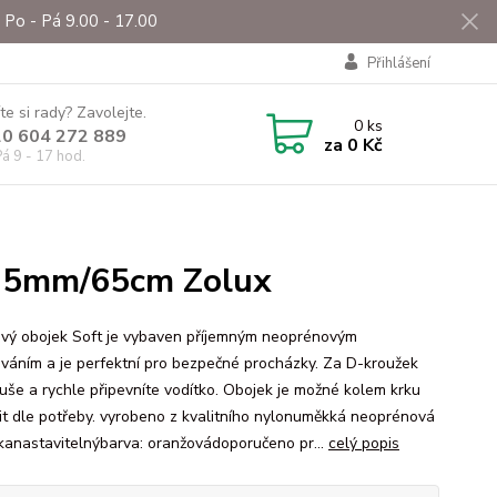
Po - Pá 9.00 - 17.00
Přihlášení
te si rady? Zavolejte.
0
ks
0 604 272 889
za
0 Kč
á 9 - 17 hod.
25mm/65cm Zolux
vý obojek Soft je vybaven příjemným neoprénovým
ováním a je perfektní pro bezpečné procházky. Za D-kroužek
uše a rychle připevníte vodítko. Obojek je možné kolem krku
it dle potřeby. vyrobeno z kvalitního nylonuměkká neoprénová
kanastavitelnýbarva: oranžovádoporučeno pr...
celý popis