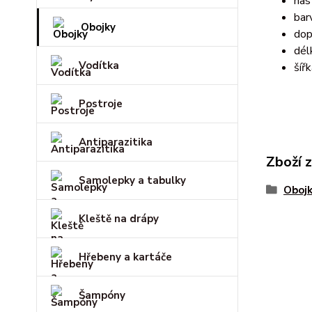
nas
bar
Obojky
dop
dél
Vodítka
šíř
Postroje
Antiparazitika
Zboží 
Samolepky a tabulky
Oboj
Kleště na drápy
Hřebeny a kartáče
Šampóny