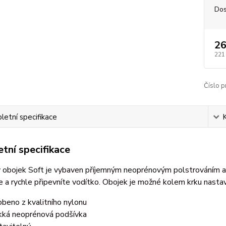
Dos
26
221
Číslo p
etní specifikace
tní specifikace
 obojek Soft je vybaven příjemným neoprénovým polstrováním a 
 a rychle připevníte vodítko. Obojek je možné kolem krku nastav
obeno z kvalitního nylonu
ká neoprénová podšívka