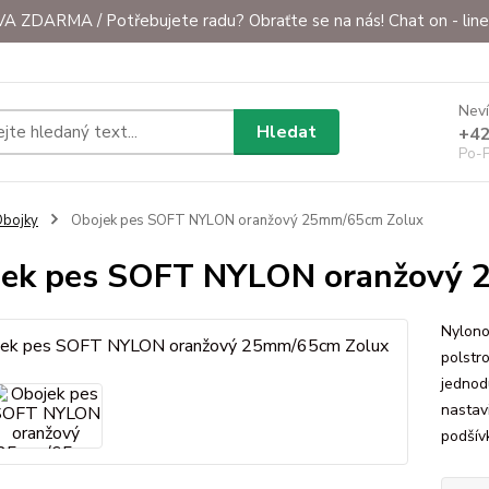
ZDARMA / Potřebujete radu? Obraťte se na nás! Chat on - line 
Neví
Hledat
+42
Po-P
bojky
Obojek pes SOFT NYLON oranžový 25mm/65cm Zolux
ek pes SOFT NYLON oranžový 
Nylono
polstr
jednod
nastav
podšív