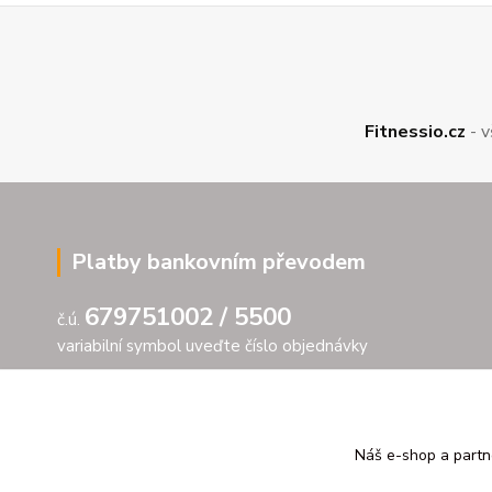
Fitnessio.cz
- v
Platby bankovním převodem
679751002 / 5500
č.ú.
variabilní symbol uveďte číslo objednávky
Náš e-shop a partn