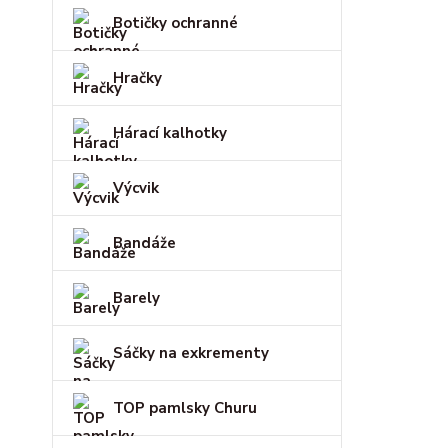
Botičky ochranné
Hračky
Hárací kalhotky
Výcvik
Bandáže
Barely
Sáčky na exkrementy
TOP pamlsky Churu