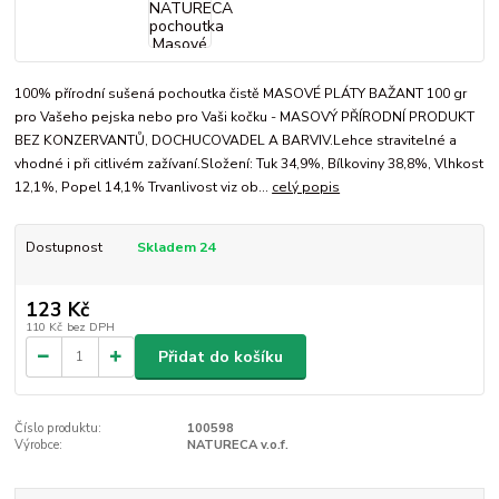
100% přírodní sušená pochoutka čistě MASOVÉ PLÁTY BAŽANT 100 gr
pro Vašeho pejska nebo pro Vaši kočku - MASOVÝ PŘÍRODNÍ PRODUKT
BEZ KONZERVANTŮ, DOCHUCOVADEL A BARVIV.Lehce stravitelné a
vhodné i při citlivém zažívaní.Složení: Tuk 34,9%, Bílkoviny 38,8%, Vlhkost
12,1%, Popel 14,1% Trvanlivost viz ob...
celý popis
Dostupnost
Skladem 24
123 Kč
110 Kč
bez DPH
Přidat do košíku
Číslo produktu:
100598
Výrobce:
NATURECA v.o.f.