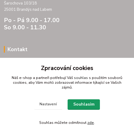
Šarochova 103/18
25001 Brandýs nad Labem
Po - Pá 9.00 - 17.00
So 9.00 - 11.30
Kontakt
Porteria s.r.o.
Zpracování cookies
IC 07175833
DIC CZ07175833
Náš e-shop a partneři potřebují Váš
souhlas
s použitím souborů
Šarochova 103/18
cookies, aby Vám mohli zobrazovat informace týkající se Vašich
zájmů.
25001 Brandýs nad Labem
tel. +420 604272889
email profitpsa@email.cz
Souhlasím
Nastavení
Souhlas můžete odmítnout
zde
.
Vytvořeno na
Eshop-rychle.cz