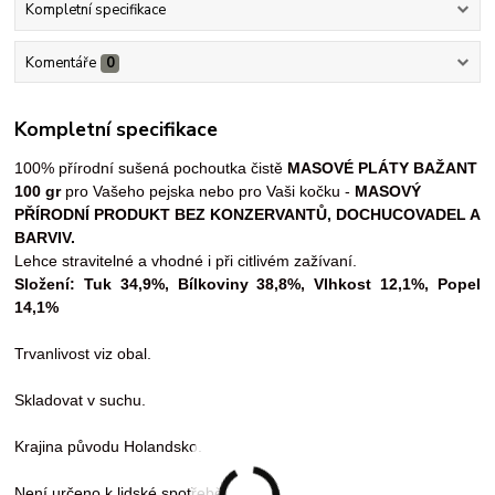
Kompletní specifikace
Komentáře
0
Kompletní specifikace
100% přírodní sušená pochoutka čistě
MASOVÉ PLÁTY BAŽANT
100 gr
pro Vašeho pejska nebo pro Vaši kočku -
MASOVÝ
PŘÍRODNÍ PRODUKT BEZ KONZERVANTŮ, DOCHUCOVADEL A
BARVIV.
Lehce stravitelné a vhodné i při citlivém zažívaní.
Složení: Tuk 34,9%, Bílkoviny 38,8%, Vlhkost 12,1%, Popel
14,1%
Trvanlivost viz obal.
Skladovat v suchu.
Krajina původu Holandsko.
Není určeno k lidské spotřebě.