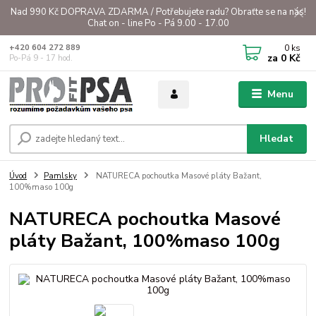
Nad 990 Kč DOPRAVA ZDARMA / Potřebujete radu? Obraťte se na nás!
Chat on - line Po - Pá 9.00 - 17.00
0
ks
+420 604 272 889
za
0 Kč
Po-Pá 9 - 17 hod.
Menu
Hledat
Úvod
Pamlsky
NATURECA pochoutka Masové pláty Bažant,
100%maso 100g
NATURECA pochoutka Masové
pláty Bažant, 100%maso 100g