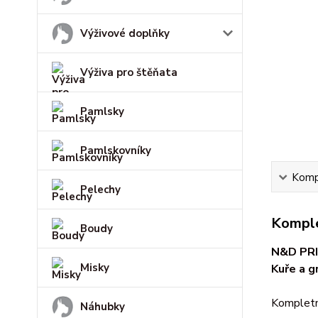
Výživové doplňky
Výživa pro štěňata
Pamlsky
Pamlskovníky
Kompl
Pelechy
Komple
Boudy
N&D PRI
Misky
Kuře
a
gr
Kompletní
Náhubky