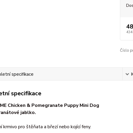
Dos
48
434
Číslo p
etní specifikace
tní specifikace
ME Chicken & Pomegranate Puppy Mini Dog
anátové jablko.
 krmivo pro štěňata a březí nebo kojící feny.