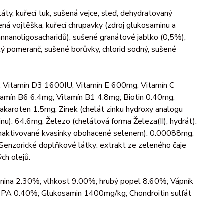
ty, kuřecí tuk, sušená vejce, sleď, dehydratovaný
šená vojtěška, kuřecí chrupavky (zdroj glukosaminu a
 mannanoligosacharidů), sušené granátové jablko (0,5%),
ý pomeranč, sušené borůvky, chlorid sodný, sušené
U; Vitamín D3 1600IU; Vitamín E 600mg; Vitamín C
amín B6 6.4mg; Vitamín B1 4.8mg; Biotin 0.40mg;
akaroten 1.5mg; Zinek (chelát zinku hydroxy analogu
): 64.6mg; Železo (chelátová forma Železa(II), hydrát):
(inaktivované kvasinky obohacené selenem): 0.00088mg;
Senzorické doplňkové látky: extrakt ze zeleného čaje
ch olejů.
nina 2.30%; vlhkost 9.00%; hrubý popel 8.60%; Vápník
A 0.40%; Glukosamin 1400mg/kg; Chondroitin sulfát