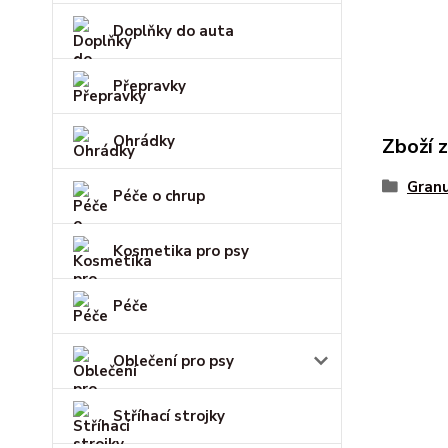
Doplňky do auta
Přepravky
Ohrádky
Zboží 
Gran
Péče o chrup
Kosmetika pro psy
Péče
Oblečení pro psy
Stříhací strojky