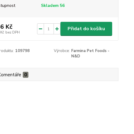
tupnost
Skladem 56
6 Kč
Přidat do košíku
 Kč
bez DPH
roduktu:
109798
Výrobce:
Farmina Pet Foods -
N&D
Komentáře
0