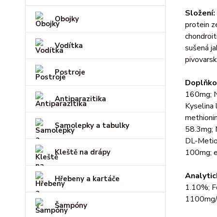
Složení:
Obojky
protein z
chondroit
Vodítka
sušená ja
pivovarsk
Postroje
Doplňko
160mg; N
Antiparazitika
Kyselina 
methionin
Samolepky a tabulky
58.3mg; 
DL-Metion
Kleště na drápy
100mg; ex
Analytic
Hřebeny a kartáče
1.10%; F
1100mg/
Šampóny