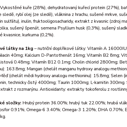
Vykostěné kuře (28%), dehydratovaný kuřecí protein (27%), batá
e sledě, rybí olej (ze sledě), vláknina z hrachu, sušené mrkve, su
in sulfátu), inulin, fruktooligosacharidy, extrakt z kvasnic (zdroj
blka, sušený špenát, semena Psyllium husk (0,3%), sušený sladk
é kvasnice, kurkuma (0,2%).
vé látky na 1kg
– nutriční doplňkové látky: Vitamín A 16000I
iacin 40mg; Kalcium D-Pantothenát 16mg; Vitamín B2 8mg; Vit
listová 0.48mg; Vitamín B12 0.1mg; Cholin chlorid 2800mg; Bet
u): 163.8mg; Mangan (chelát manganu hydroxy analogu methioninu
Měď (chelát mědi hydroxy analogu methioninu): 15.8mg; Selen 
in, technicky čistý 4000mg; Taurin 1000mg; L-karnitin 300mg. 
trakt z rozmarýnu. Antioxidanty: extrakty tokoferolu z rostlinný
ké složky:
Hrubý protein 36.00%; hrubý tuk 22.00%; hrubá vlák
osfor 0.91%; Omega-6 3.40%; Omega-3 1.20%; DHA 0.70%; EP
kg.