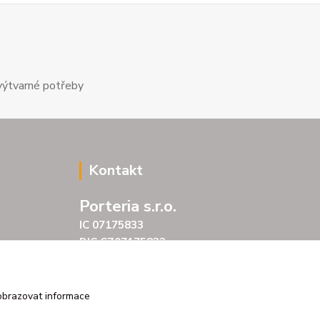
výtvarné potřeby
Kontakt
Porteria s.r.o.
IC 07175833
DIC CZ07175833
Šarochova 103/18
25001 Brandýs nad Labem
tel. +420 604272889
obrazovat informace
email profitpsa@email.cz