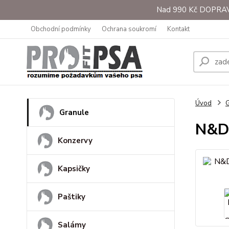
Nad 990 Kč DOPRAVA 
Obchodní podmínky
Ochrana soukromí
Kontakt
Úvod
G
Granule
N&D 
Konzervy
Kapsičky
Paštiky
Salámy