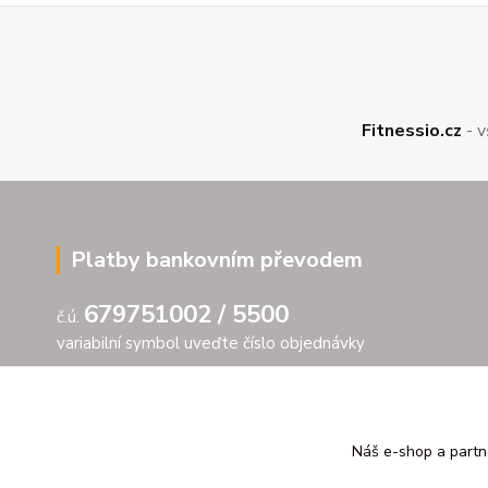
Fitnessio.cz
- v
Platby bankovním převodem
679751002 / 5500
č.ú.
variabilní symbol uveďte číslo objednávky
Náš e-shop a partn