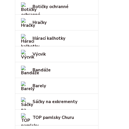
Botičky ochranné
Hračky
Hárací kalhotky
Výcvik
Bandáže
Barely
Sáčky na exkrementy
TOP pamlsky Churu