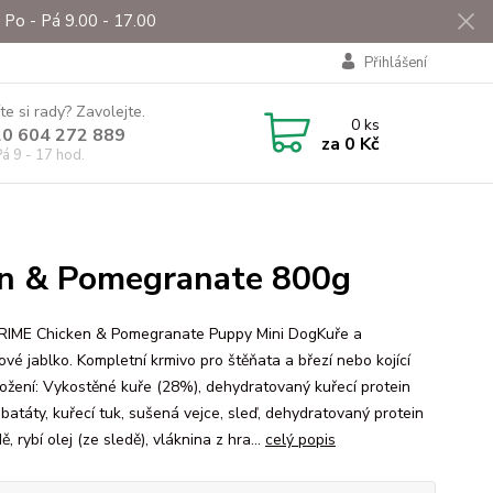
Po - Pá 9.00 - 17.00
Přihlášení
te si rady? Zavolejte.
0
ks
0 604 272 889
za
0 Kč
á 9 - 17 hod.
n & Pomegranate 800g
IME Chicken & Pomegranate Puppy Mini DogKuře a
ové jablko. Kompletní krmivo pro štěňata a březí nebo kojící
ložení: Vykostěné kuře (28%), dehydratovaný kuřecí protein
 batáty, kuřecí tuk, sušená vejce, sleď, dehydratovaný protein
ě, rybí olej (ze sledě), vláknina z hra...
celý popis