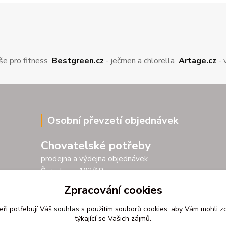
še pro fitness
Bestgreen.cz
- ječmen a chlorella
Artage.cz
- 
Osobní převzetí objednávek
Chovatelské potřeby
prodejna a výdejna objednávek
Šarochova 103/18
25001 Brandýs nad Labem
Zpracování cookies
Po - Pá 9.00 - 17.00
eři potřebují Váš
souhlas
s použitím souborů cookies, aby Vám mohli z
So 9.00 - 11.30
týkající se Vašich zájmů.