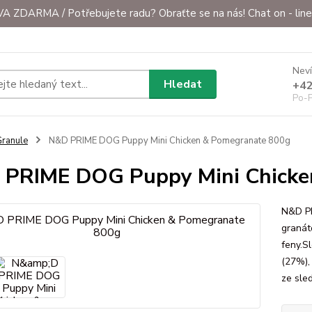
ZDARMA / Potřebujete radu? Obraťte se na nás! Chat on - line 
Neví
Hledat
+42
Po-P
ranule
N&D PRIME DOG Puppy Mini Chicken & Pomegranate 800g
PRIME DOG Puppy Mini Chicke
N&D PR
granát
feny.S
(27%),
ze sled