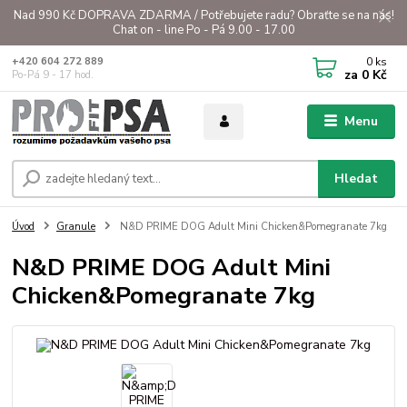
Nad 990 Kč DOPRAVA ZDARMA / Potřebujete radu? Obraťte se na nás!
Chat on - line Po - Pá 9.00 - 17.00
0
ks
+420 604 272 889
za
0 Kč
Po-Pá 9 - 17 hod.
Menu
Hledat
Úvod
Granule
N&D PRIME DOG Adult Mini Chicken&Pomegranate 7kg
N&D PRIME DOG Adult Mini
Chicken&Pomegranate 7kg