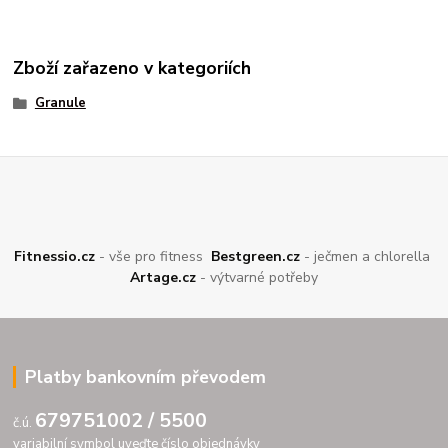
Zboží zařazeno v kategoriích
Granule
Fitnessio.cz
- vše pro fitness
Bestgreen.cz
- ječmen a chlorella
Artage.cz
- výtvarné potřeby
Platby bankovním převodem
679751002 / 5500
č.ú.
variabilní symbol uveďte číslo objednávky