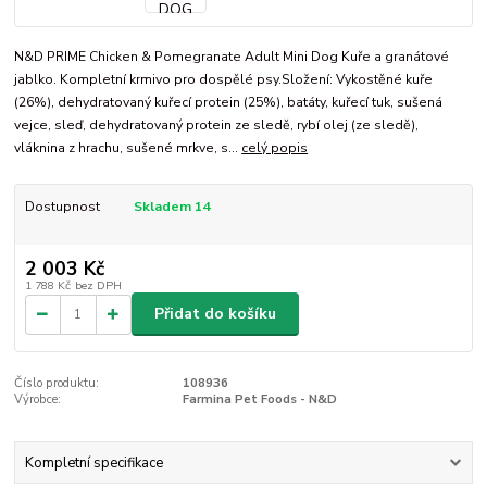
N&D PRIME Chicken & Pomegranate Adult Mini Dog Kuře a granátové
jablko. Kompletní krmivo pro dospělé psy.Složení: Vykostěné kuře
(26%), dehydratovaný kuřecí protein (25%), batáty, kuřecí tuk, sušená
vejce, sleď, dehydratovaný protein ze sledě, rybí olej (ze sledě),
vláknina z hrachu, sušené mrkve, s...
celý popis
Dostupnost
Skladem 14
2 003 Kč
1 788 Kč
bez DPH
Přidat do košíku
Číslo produktu:
108936
Výrobce:
Farmina Pet Foods - N&D
Kompletní specifikace