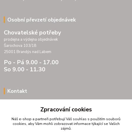
Osobní převzetí objednávek
Chovatelské potřeby
prodejna a výdejna objednávek
Šarochova 103/18
25001 Brandýs nad Labem
Po - Pá 9.00 - 17.00
So 9.00 - 11.30
Kontakt
Porteria s.r.o.
Zpracování cookies
IC 07175833
DIC CZ07175833
Náš e-shop a partneři potřebují Váš
souhlas
s použitím souborů
Šarochova 103/18
cookies, aby Vám mohli zobrazovat informace týkající se Vašich
zájmů.
25001 Brandýs nad Labem