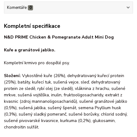
Komentáře
0
Kompletní specifikace
N&D PRIME Chicken & Pomegranate Adult Mini Dog
Kuře
a
granátové jablko.
Kompletní krmivo pro dospělé psy.
Složení:
Vykostěné kuře (26%), dehydratovaný kuřecí protein
(25%), batáty, kuřecí tuk, sušená vejce, sleď, dehydratovaný
protein ze sledě, rybí olej (ze sledě), vláknina z hrachu, sušené
mrkve, sušená vojtěška, inulin, fruktooligosacharidy, extrakt z
kvasnic (zdroj mannanoligosacharidů), sušené granátové jablko
(0,5%), sušená jablka, sušený špenát, semena Psyllium husk
(0,3%), sušený sladký pomeranč, sušené borůvky, chlorid sodný,
sušené pivovarské kvasnice, kurkuma (0,2%), glukosamin,
chondroitin sulfát.