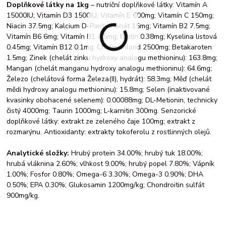
Doplňkové látky na 1kg
– nutriční doplňkové látky: Vitamín A
15000IU; Vitamín D3 1500IU; Vitamín E 600mg; Vitamín C 150mg;
Niacin 37.5mg; Kalcium D-Pantothenát 15mg; Vitamín B2 7.5mg;
Vitamín B6 6mg; Vitamín B1 4.5mg; Biotin 0.38mg; Kyselina listová
0.45mg; Vitamín B12 0.1mg; Cholin chlorid 2500mg; Betakaroten
1.5mg; Zinek (chelát zinku hydroxy analogu methioninu): 163.8mg;
Mangan (chelát manganu hydroxy analogu methioninu): 64.6mg;
Železo (chelátová forma Železa(II), hydrát): 58.3mg; Měď (chelát
mědi hydroxy analogu methioninu): 15.8mg; Selen (inaktivované
kvasinky obohacené selenem): 0.00088mg; DL-Metionin, technicky
čistý 4000mg; Taurin 1000mg; L-karnitin 300mg. Senzorické
doplňkové látky: extrakt ze zeleného čaje 100mg; extrakt z
rozmarýnu. Antioxidanty: extrakty tokoferolu z rostlinných olejů.
Analytické složky:
Hrubý protein 34.00%; hrubý tuk 18.00%;
hrubá vláknina 2.60%; vlhkost 9.00%; hrubý popel 7.80%; Vápník
1.00%; Fosfor 0.80%; Omega-6 3.30%; Omega-3 0.90%; DHA
0.50%; EPA 0.30%; Glukosamin 1200mg/kg; Chondroitin sulfát
900mg/kg.