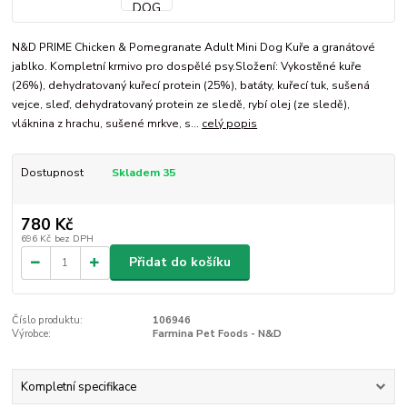
N&D PRIME Chicken & Pomegranate Adult Mini Dog Kuře a granátové
jablko. Kompletní krmivo pro dospělé psy.Složení: Vykostěné kuře
(26%), dehydratovaný kuřecí protein (25%), batáty, kuřecí tuk, sušená
vejce, sleď, dehydratovaný protein ze sledě, rybí olej (ze sledě),
vláknina z hrachu, sušené mrkve, s...
celý popis
Dostupnost
Skladem 35
780 Kč
696 Kč
bez DPH
Přidat do košíku
Číslo produktu:
106946
Výrobce:
Farmina Pet Foods - N&D
Kompletní specifikace