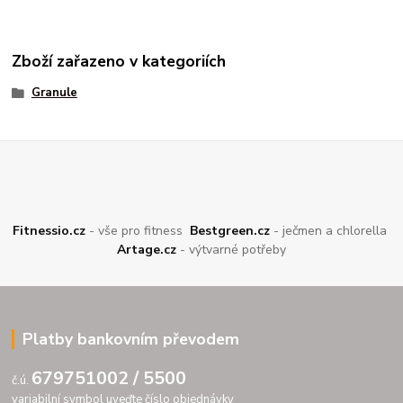
Zboží zařazeno v kategoriích
Granule
Fitnessio.cz
- vše pro fitness
Bestgreen.cz
- ječmen a chlorella
Artage.cz
- výtvarné potřeby
Platby bankovním převodem
679751002 / 5500
č.ú.
variabilní symbol uveďte číslo objednávky