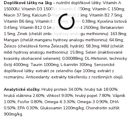
Doplňkové látky na 1kg
– nutriční doplňkové látky: Vitamín A
15000IU; Vitamín D3 1500IU; Vitamín E 600mg; Vitamín C 150mg;
Niacin 37.5mg; Kalcium D-Pantothenát 15mg; Vitamín B2 7.5mg;
Vitamín B6 6mg; Vitamín B1 4.5mg; Biotin 0.38mg; Kyselina listová
0.45mg; Vitamín B12 0.1mg; Cholin chlorid 2500mg; Betakaroten
1.5mg; Zinek (chelát zinku hydroxy analogu methioninu): 163.8mg;
Mangan (chelát manganu hydroxy analogu methioninu): 64.6mg;
Železo (chelátová forma Železa(II), hydrát): 58.3mg; Měď (chelát
mědi hydroxy analogu methioninu): 15.8mg; Selen (inaktivované
kvasinky obohacené selenem): 0.00088mg; DL-Metionin, technicky
čistý 4000mg; Taurin 1000mg; L-karnitin 300mg. Senzorické
doplňkové látky: extrakt ze zeleného čaje 100mg; extrakt z
rozmarýnu. Antioxidanty: extrakty tokoferolu z rostlinných olejů.
Analytické složky:
Hrubý protein 34.00%; hrubý tuk 18.00%;
hrubá vláknina 2.60%; vlhkost 9.00%; hrubý popel 7.80%; Vápník
1.00%; Fosfor 0.80%; Omega-6 3.30%; Omega-3 0.90%; DHA
0.50%; EPA 0.30%; Glukosamin 1200mg/kg; Chondroitin sulfát
900mg/kg.