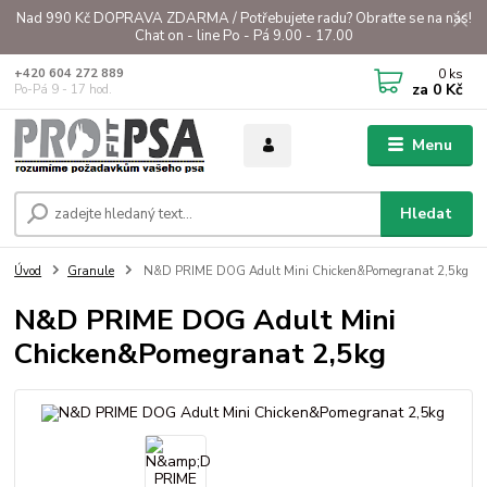
Nad 990 Kč DOPRAVA ZDARMA / Potřebujete radu? Obraťte se na nás!
Chat on - line Po - Pá 9.00 - 17.00
0
ks
+420 604 272 889
za
0 Kč
Po-Pá 9 - 17 hod.
Menu
Hledat
Úvod
Granule
N&D PRIME DOG Adult Mini Chicken&Pomegranat 2,5kg
N&D PRIME DOG Adult Mini
Chicken&Pomegranat 2,5kg