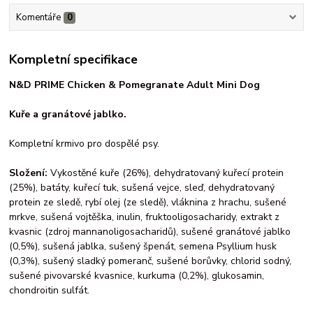
Komentáře
0
Kompletní specifikace
N&D PRIME Chicken & Pomegranate Adult Mini Dog
Kuře
a
granátové jablko.
Kompletní krmivo pro dospělé psy.
Složení:
Vykostěné kuře (26%), dehydratovaný kuřecí protein
(25%), batáty, kuřecí tuk, sušená vejce, sleď, dehydratovaný
protein ze sledě, rybí olej (ze sledě), vláknina z hrachu, sušené
mrkve, sušená vojtěška, inulin, fruktooligosacharidy, extrakt z
kvasnic (zdroj mannanoligosacharidů), sušené granátové jablko
(0,5%), sušená jablka, sušený špenát, semena Psyllium husk
(0,3%), sušený sladký pomeranč, sušené borůvky, chlorid sodný,
sušené pivovarské kvasnice, kurkuma (0,2%), glukosamin,
chondroitin sulfát.