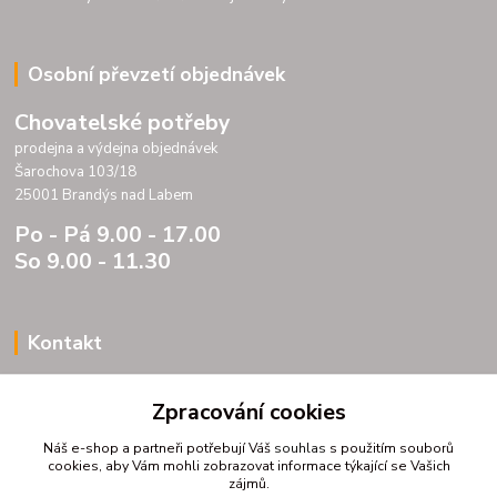
Osobní převzetí objednávek
Chovatelské potřeby
prodejna a výdejna objednávek
Šarochova 103/18
25001 Brandýs nad Labem
Po - Pá 9.00 - 17.00
So 9.00 - 11.30
Kontakt
Porteria s.r.o.
Zpracování cookies
IC 07175833
DIC CZ07175833
Náš e-shop a partneři potřebují Váš
souhlas
s použitím souborů
Šarochova 103/18
cookies, aby Vám mohli zobrazovat informace týkající se Vašich
zájmů.
25001 Brandýs nad Labem