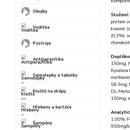
Kompletn
Obojky
Složení:
protein z
Vodítka
kvasnic (
(0,3%), s
chondroiti
Postroje
Doplňko
Antiparazitika
150mg; N
Kyselina 
Samolepky a tabulky
methionin
58.3mg; 
Kleště na drápy
DL-Metion
100mg; ex
Hřebeny a kartáče
Analytic
1.00%; F
Šampóny
900mg/k