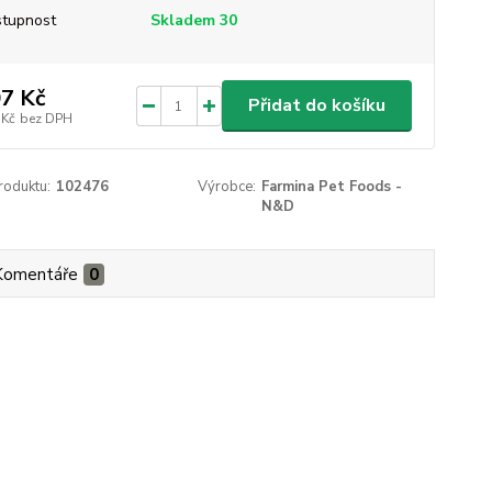
tupnost
Skladem 30
7 Kč
Přidat do košíku
 Kč
bez DPH
roduktu:
102476
Výrobce:
Farmina Pet Foods -
N&D
Komentáře
0