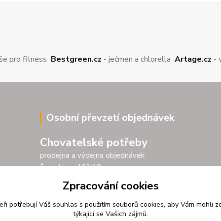
še pro fitness
Bestgreen.cz
- ječmen a chlorella
Artage.cz
- 
Osobní převzetí objednávek
Chovatelské potřeby
prodejna a výdejna objednávek
Šarochova 103/18
25001 Brandýs nad Labem
Zpracování cookies
Po - Pá 9.00 - 17.00
eři potřebují Váš
souhlas
s použitím souborů cookies, aby Vám mohli z
So 9.00 - 11.30
týkající se Vašich zájmů.