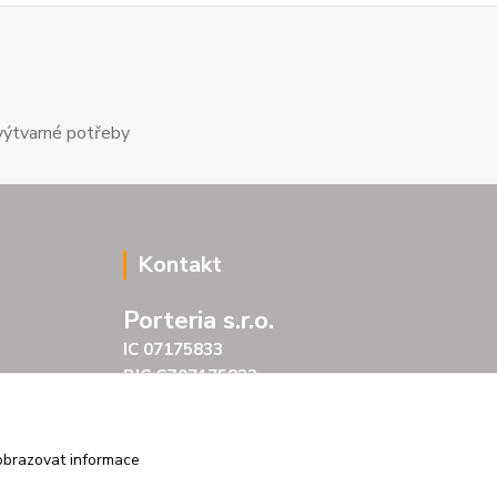
výtvarné potřeby
Kontakt
Porteria s.r.o.
IC 07175833
DIC CZ07175833
Šarochova 103/18
25001 Brandýs nad Labem
tel. +420 604272889
obrazovat informace
email profitpsa@email.cz