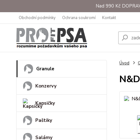
Nad 990 Kč DOPRAVA 
Obchodní podmínky
Ochrana soukromí
Kontakt
Úvod
G
Granule
N&D 
Konzervy
Kapsičky
Paštiky
Salámy