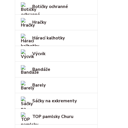
Botičky ochranné
Hračky
Hárací kalhotky
Výcvik
Bandáže
Barely
Sáčky na exkrementy
TOP pamlsky Churu