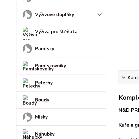
Výživové doplňky
Výživa pro štěňata
Pamlsky
Pamlskovníky
Kompl
Pelechy
Komple
Boudy
N&D PRI
Misky
Kuře
a
gr
Náhubky