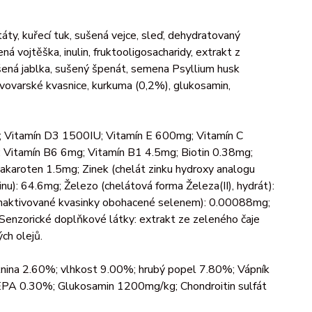
ty, kuřecí tuk, sušená vejce, sleď, dehydratovaný
ná vojtěška, inulin, fruktooligosacharidy, extrakt z
ušená jablka, sušený špenát, semena Psyllium husk
ivovarské kvasnice, kurkuma (0,2%), glukosamin,
U; Vitamín D3 1500IU; Vitamín E 600mg; Vitamín C
 Vitamín B6 6mg; Vitamín B1 4.5mg; Biotin 0.38mg;
akaroten 1.5mg; Zinek (chelát zinku hydroxy analogu
): 64.6mg; Železo (chelátová forma Železa(II), hydrát):
(inaktivované kvasinky obohacené selenem): 0.00088mg;
Senzorické doplňkové látky: extrakt ze zeleného čaje
ch olejů.
nina 2.60%; vlhkost 9.00%; hrubý popel 7.80%; Vápník
A 0.30%; Glukosamin 1200mg/kg; Chondroitin sulfát