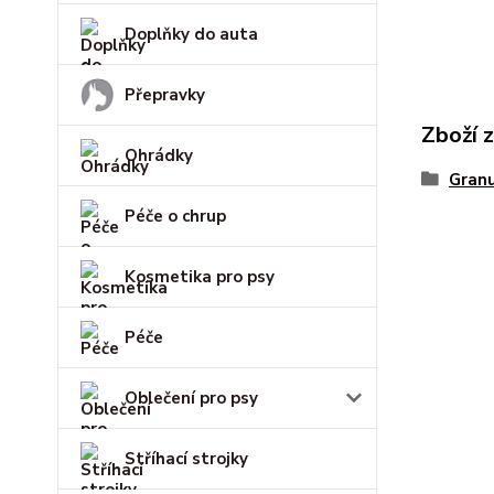
Doplňky do auta
Přepravky
Zboží 
Ohrádky
Gran
Péče o chrup
Kosmetika pro psy
Péče
Oblečení pro psy
Stříhací strojky