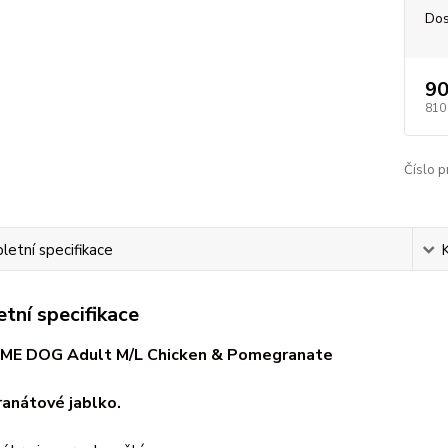
Dos
90
810
Číslo p
etní specifikace
tní specifikace
ME DOG Adult M/L Chicken & Pomegranate
anátové jablko.