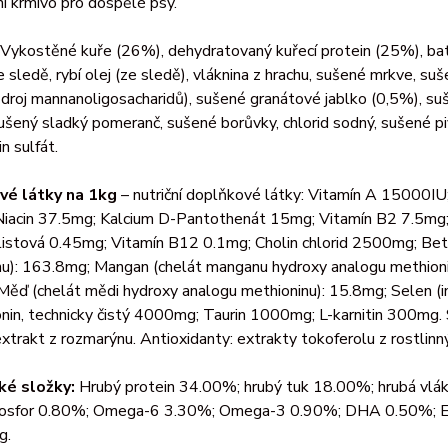
í krmivo pro dospělé psy.
Vykostěné kuře (26%), dehydratovaný kuřecí protein (25%), batá
e sledě, rybí olej (ze sledě), vláknina z hrachu, sušené mrkve, suše
zdroj mannanoligosacharidů), sušené granátové jablko (0,5%), s
ušený sladký pomeranč, sušené borůvky, chlorid sodný, sušené p
n sulfát.
vé látky na 1kg
– nutriční doplňkové látky: Vitamín A 15000I
iacin 37.5mg; Kalcium D-Pantothenát 15mg; Vitamín B2 7.5mg;
listová 0.45mg; Vitamín B12 0.1mg; Cholin chlorid 2500mg; Bet
u): 163.8mg; Mangan (chelát manganu hydroxy analogu methioninu
Měď (chelát mědi hydroxy analogu methioninu): 15.8mg; Selen 
in, technicky čistý 4000mg; Taurin 1000mg; L-karnitin 300mg. 
trakt z rozmarýnu. Antioxidanty: extrakty tokoferolu z rostlinný
ké složky:
Hrubý protein 34.00%; hrubý tuk 18.00%; hrubá vlák
osfor 0.80%; Omega-6 3.30%; Omega-3 0.90%; DHA 0.50%; EP
g.