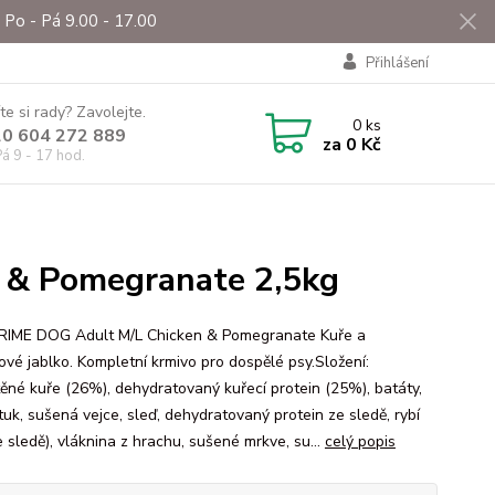
Po - Pá 9.00 - 17.00
Přihlášení
te si rady? Zavolejte.
0
ks
0 604 272 889
za
0 Kč
á 9 - 17 hod.
 & Pomegranate 2,5kg
IME DOG Adult M/L Chicken & Pomegranate Kuře a
ové jablko. Kompletní krmivo pro dospělé psy.Složení:
ěné kuře (26%), dehydratovaný kuřecí protein (25%), batáty,
tuk, sušená vejce, sleď, dehydratovaný protein ze sledě, rybí
e sledě), vláknina z hrachu, sušené mrkve, su...
celý popis