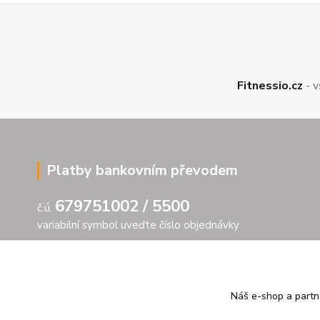
Fitnessio.cz
- v
Platby bankovním převodem
679751002 / 5500
č.ú.
variabilní symbol uveďte číslo objednávky
Náš e-shop a partn