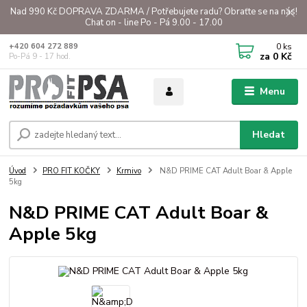
Nad 990 Kč DOPRAVA ZDARMA / Potřebujete radu? Obraťte se na nás!
Chat on - line Po - Pá 9.00 - 17.00
0
ks
+420 604 272 889
za
0 Kč
Po-Pá 9 - 17 hod.
Menu
Hledat
Úvod
PRO FIT KOČKY
Krmivo
N&D PRIME CAT Adult Boar & Apple
5kg
N&D PRIME CAT Adult Boar &
Apple 5kg