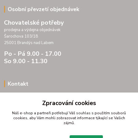
Osobní převzetí objednávek
Chovatelské potřeby
prodejna a výdejna objednávek
Šarochova 103/18
25001 Brandýs nad Labem
Po - Pá 9.00 - 17.00
So 9.00 - 11.30
Kontakt
Porteria s.r.o.
Zpracování cookies
IC 07175833
DIC CZ07175833
Náš e-shop a partneři potřebují Váš
souhlas
s použitím souborů
Šarochova 103/18
cookies, aby Vám mohli zobrazovat informace týkající se Vašich
zájmů.
25001 Brandýs nad Labem
tel. +420 604272889
email profitpsa@email.cz