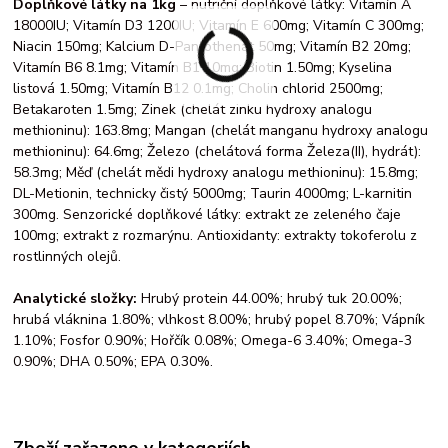
Doplňkové látky na 1kg
– nutriční doplňkové látky: Vitamín A
18000IU; Vitamín D3 1200IU; Vitamín E 600mg; Vitamín C 300mg;
Niacin 150mg; Kalcium D-Pantothenát 50mg; Vitamín B2 20mg;
Vitamín B6 8.1mg; Vitamín B1 10mg; Biotin 1.50mg; Kyselina
listová 1.50mg; Vitamín B12 0.1mg; Cholin chlorid 2500mg;
Betakaroten 1.5mg; Zinek (chelát zinku hydroxy analogu
methioninu): 163.8mg; Mangan (chelát manganu hydroxy analogu
methioninu): 64.6mg; Železo (chelátová forma Železa(II), hydrát):
58.3mg; Měď (chelát mědi hydroxy analogu methioninu): 15.8mg;
DL-Metionin, technicky čistý 5000mg; Taurin 4000mg; L-karnitin
300mg. Senzorické doplňkové látky: extrakt ze zeleného čaje
100mg; extrakt z rozmarýnu. Antioxidanty: extrakty tokoferolu z
rostlinných olejů.
Analytické složky:
Hrubý protein 44.00%; hrubý tuk 20.00%;
hrubá vláknina 1.80%; vlhkost 8.00%; hrubý popel 8.70%; Vápník
1.10%; Fosfor 0.90%; Hořčík 0.08%; Omega-6 3.40%; Omega-3
0.90%; DHA 0.50%; EPA 0.30%.