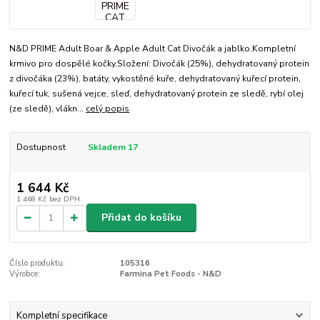
N&D PRIME Adult Boar & Apple Adult Cat Divočák a jablko.Kompletní
krmivo pro dospělé kočky.Složení: Divočák (25%), dehydratovaný protein
z divočáka (23%), batáty, vykostěné kuře, dehydratovaný kuřecí protein,
kuřecí tuk, sušená vejce, sleď, dehydratovaný protein ze sledě, rybí olej
(ze sledě), vlákn...
celý popis
Dostupnost
Skladem 17
1 644 Kč
1 468 Kč
bez DPH
Přidat do košíku
Číslo produktu:
105316
Výrobce:
Farmina Pet Foods - N&D
Kompletní specifikace