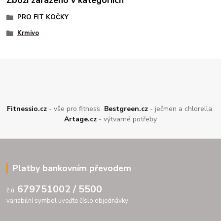
Zboží zařazeno v kategoriích
PRO FIT KOČKY
Krmivo
Fitnessio.cz
- vše pro fitness
Bestgreen.cz
- ječmen a chlorella
Artage.cz
- výtvarné potřeby
Platby bankovním převodem
679751002 / 5500
č.ú.
variabilní symbol uveďte číslo objednávky