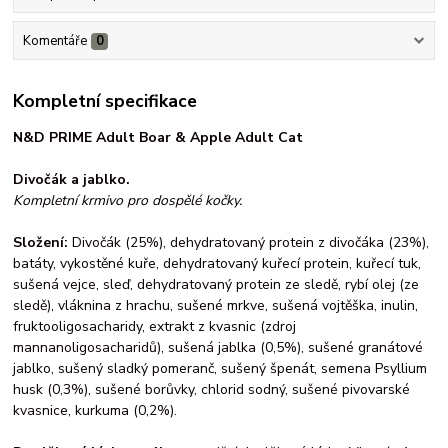
Komentáře
0
Kompletní specifikace
N&D PRIME Adult Boar & Apple Adult Cat
Divočák
a jablko.
Kompletní krmivo pro
dospělé kočky.
Složení:
Divočák (25%), dehydratovaný protein z divočáka (23%),
batáty, vykostěné kuře, dehydratovaný kuřecí protein, kuřecí tuk,
sušená vejce, sleď, dehydratovaný protein ze sledě, rybí olej (ze
sledě), vláknina z hrachu, sušené mrkve, sušená vojtěška, inulin,
fruktooligosacharidy, extrakt z kvasnic (zdroj
mannanoligosacharidů), sušená jablka (0,5%), sušené granátové
jablko, sušený sladký pomeranč, sušený špenát, semena Psyllium
husk (0,3%), sušené borůvky, chlorid sodný, sušené pivovarské
kvasnice, kurkuma (0,2%).