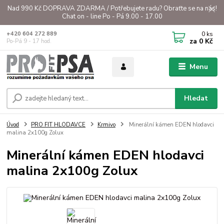
Nad 990 Kč DOPRAVA ZDARMA / Potřebujete radu? Obraťte se na nás!
Chat on - line Po - Pá 9.00 - 17.00
0
ks
+420 604 272 889
za
0 Kč
Po-Pá 9 - 17 hod.
Menu
Hledat
Úvod
PRO FIT HLODAVCE
Krmivo
Minerální kámen EDEN hlodavci
malina 2x100g Zolux
Minerální kámen EDEN hlodavci
malina 2x100g Zolux