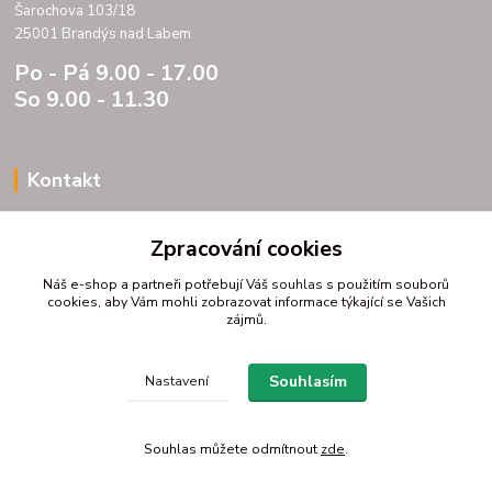
Šarochova 103/18
25001 Brandýs nad Labem
Po - Pá 9.00 - 17.00
So 9.00 - 11.30
Kontakt
Porteria s.r.o.
Zpracování cookies
IC 07175833
DIC CZ07175833
Náš e-shop a partneři potřebují Váš
souhlas
s použitím souborů
Šarochova 103/18
cookies, aby Vám mohli zobrazovat informace týkající se Vašich
zájmů.
25001 Brandýs nad Labem
tel. +420 604272889
email profitpsa@email.cz
Souhlasím
Nastavení
Souhlas můžete odmítnout
zde
.
Vytvořeno na
Eshop-rychle.cz