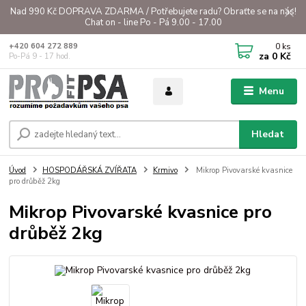
Nad 990 Kč DOPRAVA ZDARMA / Potřebujete radu? Obraťte se na nás!
Chat on - line Po - Pá 9.00 - 17.00
0
ks
+420 604 272 889
za
0 Kč
Po-Pá 9 - 17 hod.
Menu
Hledat
Úvod
HOSPODÁŘSKÁ ZVÍŘATA
Krmivo
Mikrop Pivovarské kvasnice
pro drůběž 2kg
Mikrop Pivovarské kvasnice pro
drůběž 2kg