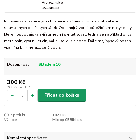
Pivovarské kvasnice jsou bílkovinná krmná surovina s obsahem
stravitelných dusíkatých látek. Obsahují životně důležité aminokyseliny,
které hospodářská zvířata neumí syntetizovat. Jedná se například o lysin,
methionin, cystin, leucin, valin, izoleucin apod. Dále mají vysoký obsah
vitamínu B, minerál...
celý popis
Dostupnost
Skladem 10
300 Kč
268 Kč
bez DPH
Přidat do košíku
Číslo produktu:
102218
Výrobce:
Mikrop ČEBÍN a.s.
Kompletní specifikace