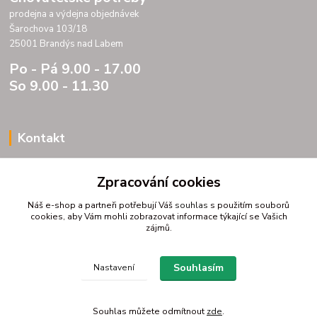
prodejna a výdejna objednávek
Šarochova 103/18
25001 Brandýs nad Labem
Po - Pá 9.00 - 17.00
So 9.00 - 11.30
Kontakt
Porteria s.r.o.
Zpracování cookies
IC 07175833
DIC CZ07175833
Náš e-shop a partneři potřebují Váš
souhlas
s použitím souborů
Šarochova 103/18
cookies, aby Vám mohli zobrazovat informace týkající se Vašich
zájmů.
25001 Brandýs nad Labem
tel. +420 604272889
email profitpsa@email.cz
Souhlasím
Nastavení
Souhlas můžete odmítnout
zde
.