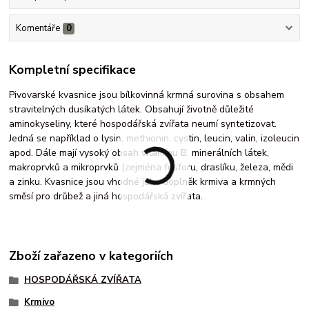
Komentáře
0
Kompletní specifikace
Pivovarské kvasnice jsou bílkovinná krmná surovina s obsahem
stravitelných dusíkatých látek. Obsahují životně důležité
aminokyseliny, které hospodářská zvířata neumí syntetizovat.
Jedná se například o lysin, methionin, cystin, leucin, valin, izoleucin
apod. Dále mají vysoký obsah vitamínu B, minerálních látek,
makroprvků a mikroprvků (zejména fosforu, draslíku, železa, mědi
a zinku. Kvasnice jsou vhodné jako doplněk krmiva a krmných
směsí pro drůbež a jiná hospodářská zvířata.
Zboží zařazeno v kategoriích
HOSPODÁŘSKÁ ZVÍŘATA
Krmivo