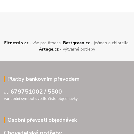
Fitnessio.cz
- vše pro fitness
Bestgreen.cz
- ječmen a chlorella
Artage.cz
- výtvarné potřeby
Platby bankovním převodem
679751002 / 5500
č.ú.
variabilní symbol uveďte číslo objednávky
Osobní převzetí objednávek
Chovatelské potřeby