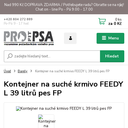
Nad 990 Kč DOPRAVA ZDARMA / Potřebujete radu? Obraťte se na nás!
Chat on - line Po - Pá 9.00 - 17.00
0
ks
+420 604 272 889
za
0 Kč
Po-Pá 9 - 17 hod.
Menu
Hledat
Úvod
Barely
Kontejner na suché krmivo FEEDY L 39 litrů pes FP
Kontejner na suché krmivo FEEDY
L 39 litrů pes FP