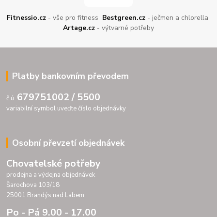
Fitnessio.cz
- vše pro fitness
Bestgreen.cz
- ječmen a chlorella
Artage.cz
- výtvarné potřeby
Platby bankovním převodem
679751002 / 5500
č.ú.
variabilní symbol uveďte číslo objednávky
Osobní převzetí objednávek
Chovatelské potřeby
prodejna a výdejna objednávek
Šarochova 103/18
25001 Brandýs nad Labem
Po - Pá 9.00 - 17.00