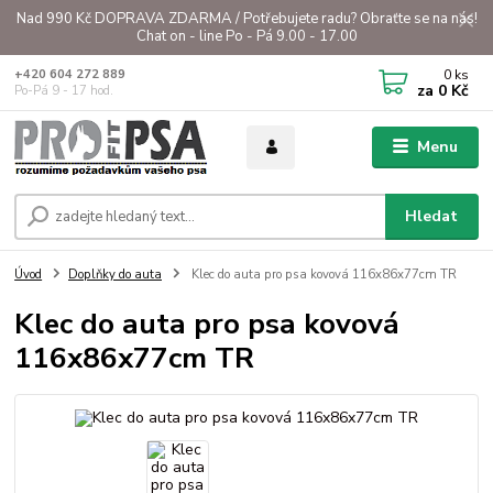
Nad 990 Kč DOPRAVA ZDARMA / Potřebujete radu? Obraťte se na nás!
Chat on - line Po - Pá 9.00 - 17.00
0
ks
+420 604 272 889
za
0 Kč
Po-Pá 9 - 17 hod.
Menu
Hledat
Úvod
Doplňky do auta
Klec do auta pro psa kovová 116x86x77cm TR
Klec do auta pro psa kovová
116x86x77cm TR