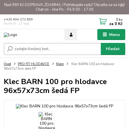
Nad 990 Kč DOPRAVA ZDARMA / Potřebujete radu? Obraťte se na nás!
Chat on - line Po - Pá 9.00 - 17.00
0
ks
+420 604 272 889
za
0 Kč
Po-Pá 9 - 17 hod.
Menu
Hledat
Úvod
PRO FIT HLODAVCE
Klece
Klec BARN 100 pro hlodavce
96x57x73cm šedá FP
Klec BARN 100 pro hlodavce
96x57x73cm šedá FP