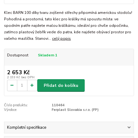
Klec BARN 100 díky tvaru zvýšené střechy připomíná americkou stodolu!
Pohodlná a prostorná, tato klec pro králíky má spoustu místa: ve
spodním patře najdete malou králíkárnu, ideální pro chvíle odpočinku,
zatímco plastový žebřík vede do patra, kde najdete obývací prostor pro
vašeho mazlíčka. Stanovi...
celý popis
Dostupnost
Skladem 1
2 653 Kč
2 193 Kč
bez DPH
Přidat do košíku
Číslo produktu:
110464
Výrobce:
Ferplast Slovakia s.r.o. (FP)
Kompletní specifikace