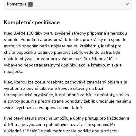
Komentáře
0
Kompletní specifikace
Klec BARN 100 díky tvaru zvýšené střechy připomíná americkou
stodolu! Pohodlná a prostorná, tato klec pro králíky má spoustu
místa: ve spodním patře najdete malou králíkárnu, ideální pro
chvíle odpočinku, zatímco plastový žebřík vede do patra, kde
najdete obývací prostor pro vašeho mazlíčka. Stanoviště je
vybaveno nepostradatelnými doplňky jako je krmítko, miska a
napáječka.
Klec, kterou lze zcela rozebrat, zachovává zmenšený objem a je
vyrobena z pevné lakované kovové síťoviny na bázi
termoplastické pryskyřice, která účinně zadržuje nečistoty, stelivo
a zbytky jídla. Na přední straně pohodlný žebřík umožňuje malému
zvířeti vycházet a vstupovat samostatně.
Plně otevíratelná střecha umožňuje úplný přístup pro každodenní
údržbu a je vybavena pohodlnými uzavíracími sponami. Pro
důkladnější čištění je pak možné zcela oddělit dno a střechu