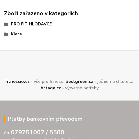
Zboží zařazeno v kategoriích
PRO FIT HLODAVCE
Klece
Fitnessio.cz
- vše pro fitness
Bestgreen.cz
- ječmen a chlorella
Artage.cz
- výtvarné potřeby
Platby bankovním převodem
679751002 / 5500
č.ú.