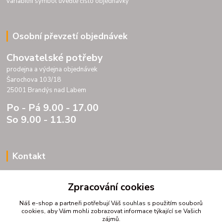
variabilní symbol uveďte číslo objednávky
Osobní převzetí objednávek
Chovatelské potřeby
prodejna a výdejna objednávek
Šarochova 103/18
25001 Brandýs nad Labem
Po - Pá 9.00 - 17.00
So 9.00 - 11.30
Kontakt
Porteria s.r.o.
Zpracování cookies
IC 07175833
DIC CZ07175833
Náš e-shop a partneři potřebují Váš
souhlas
s použitím souborů
Šarochova 103/18
cookies, aby Vám mohli zobrazovat informace týkající se Vašich
zájmů.
25001 Brandýs nad Labem