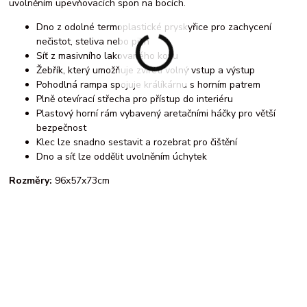
uvolněním upevňovacích spon na bocích.
Dno z odolné termoplastické pryskyřice pro zachycení
nečistot, steliva nebo pilin
Síť z masivního lakovaného kovu
Žebřík, který umožňuje zvířeti volný vstup a výstup
Pohodlná rampa spojuje králíkárnu s horním patrem
Plně otevírací střecha pro přístup do interiéru
Plastový horní rám vybavený aretačními háčky pro větší
bezpečnost
Klec lze snadno sestavit a rozebrat pro čištění
Dno a síť lze oddělit uvolněním úchytek
Rozměry:
96x57x73cm