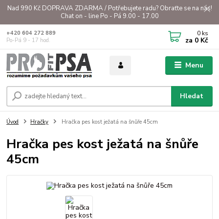
Nad 990 Kč DOPRAVA ZDARMA / Potřebujete radu? Obraťte se na nás!
Chat on - line Po - Pá 9.00 - 17.00
0
ks
+420 604 272 889
za
0 Kč
Po-Pá 9 - 17 hod.
Menu
Hledat
Úvod
Hračky
Hračka pes kost ježatá na šnůře 45cm
Hračka pes kost ježatá na šnůře
45cm