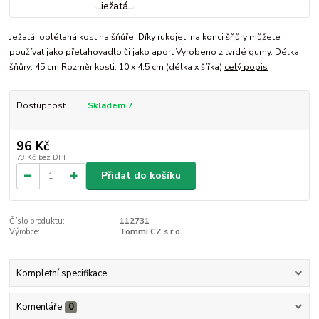
Ježatá, oplétaná kost na šňůře. Díky rukojeti na konci šňůry můžete
používat jako přetahovadlo či jako aport Vyrobeno z tvrdé gumy. Délka
šňůry: 45 cm Rozměr kosti: 10 x 4,5 cm (délka x šířka)
celý popis
Dostupnost
Skladem 7
96 Kč
79 Kč
bez DPH
Přidat do košíku
Číslo produktu:
112731
Výrobce:
Tommi CZ s.r.o.
Kompletní specifikace
Komentáře
0