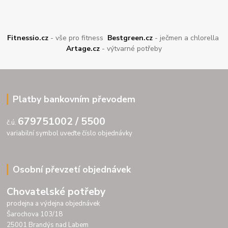
Fitnessio.cz
- vše pro fitness
Bestgreen.cz
- ječmen a chlorella
Artage.cz
- výtvarné potřeby
Platby bankovním převodem
679751002 / 5500
č.ú.
variabilní symbol uveďte číslo objednávky
Osobní převzetí objednávek
Chovatelské potřeby
prodejna a výdejna objednávek
Šarochova 103/18
25001 Brandýs nad Labem