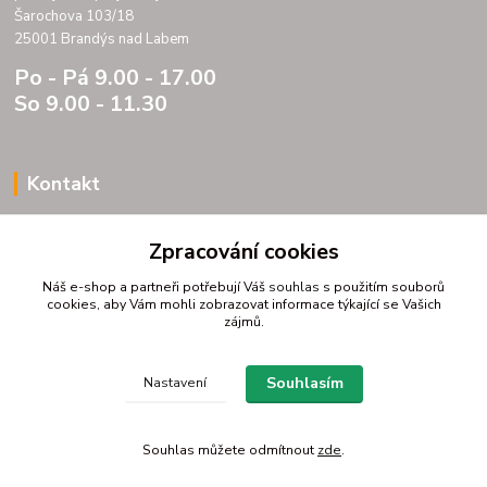
Šarochova 103/18
25001 Brandýs nad Labem
Po - Pá 9.00 - 17.00
So 9.00 - 11.30
Kontakt
Porteria s.r.o.
Zpracování cookies
IC 07175833
DIC CZ07175833
Náš e-shop a partneři potřebují Váš
souhlas
s použitím souborů
Šarochova 103/18
cookies, aby Vám mohli zobrazovat informace týkající se Vašich
zájmů.
25001 Brandýs nad Labem
tel. +420 604272889
email profitpsa@email.cz
Souhlasím
Nastavení
Souhlas můžete odmítnout
zde
.
Vytvořeno na
Eshop-rychle.cz