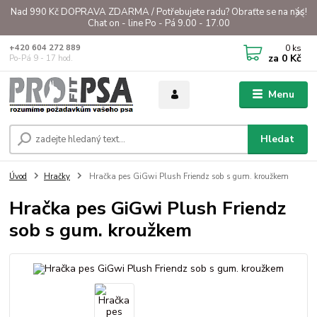
Nad 990 Kč DOPRAVA ZDARMA / Potřebujete radu? Obraťte se na nás!
Chat on - line Po - Pá 9.00 - 17.00
0
ks
+420 604 272 889
za
0 Kč
Po-Pá 9 - 17 hod.
Menu
Hledat
Úvod
Hračky
Hračka pes GiGwi Plush Friendz sob s gum. kroužkem
Hračka pes GiGwi Plush Friendz
sob s gum. kroužkem