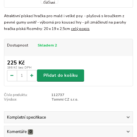
Atraktivní pískací hračka pro malé i velké psy. - plyšová s kroužkem z
pevné gumy uvnitř - výborná pro kousací hry - při zmáčknutí na parohy
hračka píská Rozměry: 20 x 19 x 2,5cm
celý popis
Dostupnost
Skladem 2
225 Kč
186 Kč
bez DPH
Přidat do košíku
Číslo produktu:
112737
Výrobce:
Tommi CZ s.r.o.
Kompletní specifikace
Komentáře
0