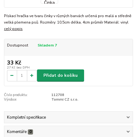
Pískací hračka ve tvaru činky v různých barvách určená pro malá a středně
velká plemena psů. Rozměry: 10,5cm délka, 4cm průměr Materiál: vinyl
celý popis
Dostupnost
Skladem 7
33 Kč
27 Kč
bez DPH
Přidat do košíku
Číslo produktu:
112708
Výrobce:
Tommi CZ s.r.o.
Kompletní specifikace
Komentáře
0