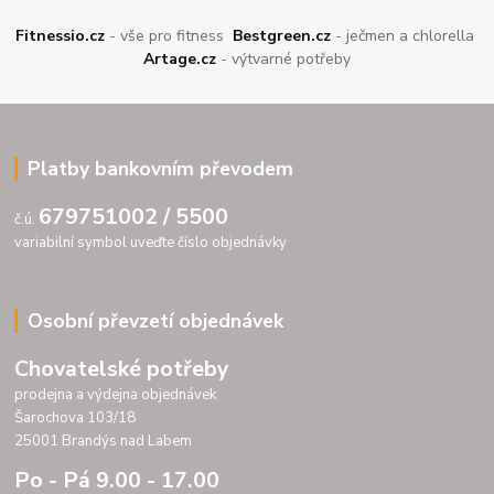
Fitnessio.cz
- vše pro fitness
Bestgreen.cz
- ječmen a chlorella
Artage.cz
- výtvarné potřeby
Platby bankovním převodem
679751002 / 5500
č.ú.
variabilní symbol uveďte číslo objednávky
Osobní převzetí objednávek
Chovatelské potřeby
prodejna a výdejna objednávek
Šarochova 103/18
25001 Brandýs nad Labem
Po - Pá 9.00 - 17.00