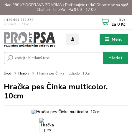
Nad 990 Kč DOPRAVA ZDARMA / Potřebujete radu? Obraťte se na nás!
Chat on - line Po - Pá 9.00 - 17.00
0
ks
+420 604 272 889
za
0 Kč
Po-Pá 9 - 17 hod.
Menu
Hledat
Úvod
Hračky
Hračka pes Činka multicolor, 10cm
Hračka pes Činka multicolor,
10cm