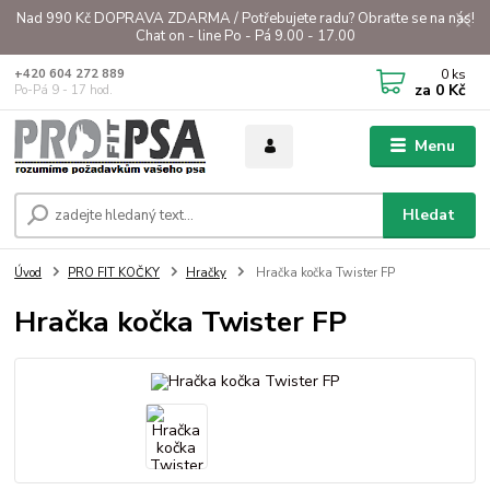
Nad 990 Kč DOPRAVA ZDARMA / Potřebujete radu? Obraťte se na nás!
Chat on - line Po - Pá 9.00 - 17.00
0
ks
+420 604 272 889
za
0 Kč
Po-Pá 9 - 17 hod.
Menu
Hledat
Úvod
PRO FIT KOČKY
Hračky
Hračka kočka Twister FP
Hračka kočka Twister FP