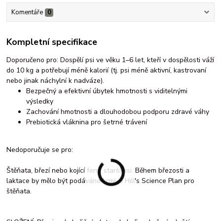
Komentáře
0
Kompletní specifikace
Doporučeno pro: Dospělí psi ve věku 1–6 let, kteří v dospělosti váží
do 10 kg a potřebují méně kalorií (tj. psi méně aktivní, kastrovaní
nebo jinak náchylní k nadváze).
Bezpečný a efektivní úbytek hmotnosti s viditelnými
výsledky
Zachování hmotnosti a dlouhodobou podporu zdravé váhy
Prebiotická vláknina pro šetrné trávení
Nedoporučuje se pro:
Štěňata, březí nebo kojící feny, starší psi. Během březosti a
laktace by mělo být podáváno krmivo Hill's Science Plan pro
štěňata.