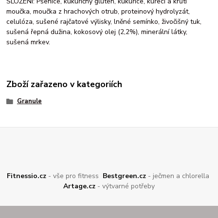
SLOŽENÍ: Pšenice, kukuřičný gluten, kukuřice, kuřecí a krůtí
moučka, moučka z hrachových otrub, proteinový hydrolyzát,
celulóza, sušené rajčatové výlisky, lněné semínko, živočišný tuk,
sušená řepná dužina, kokosový olej (2,2%), minerální látky,
sušená mrkev.
Zboží zařazeno v kategoriích
Granule
Fitnessio.cz
- vše pro fitness
Bestgreen.cz
- ječmen a chlorella
Artage.cz
- výtvarné potřeby