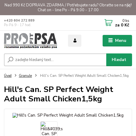
Nad 990 Kč DOPRAVA ZDARMA / Potřebujete radu? Obraťte se na nás!
Chat on - line Po - Pá 9.00 - 17.00
0
ks
+420 604 272 889
za
0 Kč
Po-Pá 9 - 17 hod.
Menu
Hledat
Úvod
Granule
Hill's Can. SP Perfect Weight Adult Small Chicken1,5kg
Hill's Can. SP Perfect Weight
Adult Small Chicken1,5kg