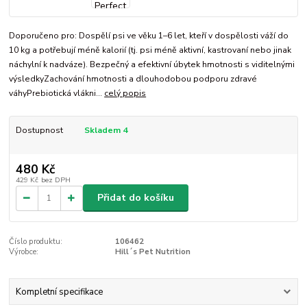
Doporučeno pro: Dospělí psi ve věku 1–6 let, kteří v dospělosti váží do
10 kg a potřebují méně kalorií (tj. psi méně aktivní, kastrovaní nebo jinak
náchylní k nadváze). Bezpečný a efektivní úbytek hmotnosti s viditelnými
výsledkyZachování hmotnosti a dlouhodobou podporu zdravé
váhyPrebiotická vlákni...
celý popis
Dostupnost
Skladem 4
480 Kč
429 Kč
bez DPH
Přidat do košíku
Číslo produktu:
106462
Výrobce:
Hill´s Pet Nutrition
Kompletní specifikace