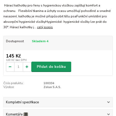
Hárací kalhotky pro feny s hygienickou vložkou zajišťují komfort a
ochranu. Flexibilní tkanina a úchyty ocasu umožňují pohodlné a snadné
nasazení, kalhotky je možné přizpůsobit tělu psaFunkční umístění pro
absorpční hygienické vložkyHygienické: hygienické vložky lze prát do
30°. Hárací kalhotky j...
celý popis
Dostupnost
Skladem 4
145 Kč
120 Kč
bez DPH
Přidat do košíku
Číslo produktu:
100334
Výrobce:
Zolux S.A.S.
Kompletní specifikace
Komentáře
0