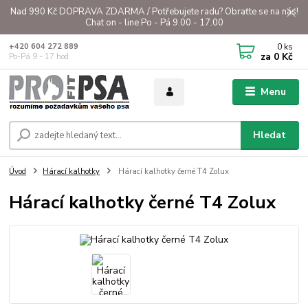
Nad 990 Kč DOPRAVA ZDARMA / Potřebujete radu? Obraťte se na nás!
Chat on - line Po - Pá 9.00 - 17.00
0
ks
+420 604 272 889
za
0 Kč
Po-Pá 9 - 17 hod.
Menu
Hledat
Úvod
Hárací kalhotky
Hárací kalhotky černé T4 Zolux
Hárací kalhotky černé T4 Zolux