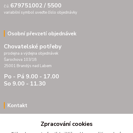
679751002 / 5500
č.ú.
variabilní symbol uveďte číslo objednávky
Osobní převzetí objednávek
Chovatelské potřeby
prodejna a výdejna objednávek
Šarochova 103/18
25001 Brandýs nad Labem
Po - Pá 9.00 - 17.00
So 9.00 - 11.30
Kontakt
Porteria s.r.o.
Zpracování cookies
IC 07175833
DIC CZ07175833