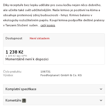
Díky receptuře bez lepku uděláte pro svou kočku nejen něco dobrého,
ale učiníte také svět udržitelnějším. Naše krmivo je pozitivní na klima a
obsahuje proteinový zdroj budoucnosti - hmyz. Krmivo baleno v
ekologicky rozložitelném papíru. Koupí krmiva podpoříte deštné pralesy
v Tanzanii.Složení: sušen...
celý popis
Dostupnost
Není skladem
1 238 Kč
1 105 Kč
bez DPH
Momentálně není k dispozici
Číslo produktu:
106731
Výrobce:
Foodforplanet GmbH & Co. KG
Kompletní specifikace
Komentáře
0