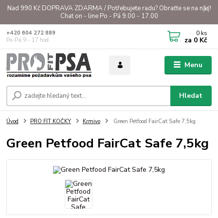
Nad 990 Kč DOPRAVA ZDARMA / Potřebujete radu? Obraťte se na nás!
Chat on - line Po - Pá 9.00 - 17.00
0
ks
+420 604 272 889
za
0 Kč
Po-Pá 9 - 17 hod.
Menu
Hledat
Úvod
PRO FIT KOČKY
Krmivo
Green Petfood FairCat Safe 7,5kg
Green Petfood FairCat Safe 7,5kg