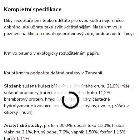
Kompletní specifikace
Díky receptuře bez lepku uděláte pro svou kočku nejen něco
dobrého, ale učiníte také svět udržitelnějším. Naše krmivo je
pozitivní na klima a obsahuje proteinový zdroj budoucnosti - hmyz.
Krmivo baleno v ekologicky rozložitelném papíru.
Koupí krmiva podpoříte deštné pralesy v Tanzanii.
Složení:
sušené kuřecí bílkoviny z vhodného druhu 21,0%, rýže,
sušené brambory, kuřecí tuk z vhodného druhu 11,2%,
bramborový protein, hmyz 6,0%, řepné řízky, částečně
hydrolyzované kvasnice, minerální látky, byliny, ovoce, prášek z
cikorky (inulin).
Analytické složky:
protein 30,0%, obsah tuku 15,0%, hrubá
vláknina 2,1%, hrubý popel 7,6%, vápník 1,50%, fosfor 1,15%,
hořčík 0,11%.