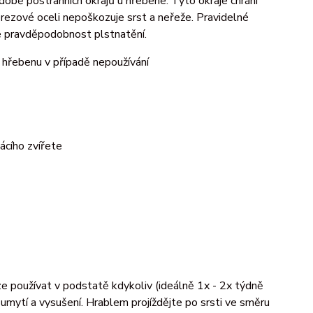
době postranních okrajů u hřebene. Tyto okraje chrání
erezové oceli nepoškozuje srst a neřeže. Pravidelné
uje pravděpodobnost plstnatění.
ů hřebenu v případě nepoužívání
ácího zvířete
e používat v podstatě kdykoliv (ideálně 1x - 2x týdně
 umytí a vysušení. Hrablem projíždějte po srsti ve směru