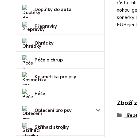
růstu chl
Doplňky do auta
nohou, ge
konečky. 
FUReject
Přepravky
Ohrádky
Péče o chrup
Kosmetika pro psy
Péče
Zboží 
Oblečení pro psy
Hřebe
Stříhací strojky