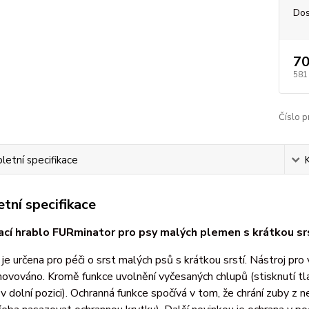
Dos
70
581
Číslo p
etní specifikace
tní specifikace
cí hrablo FURminator pro psy malých plemen s krátkou srs
e určena pro péči o srst malých psů s krátkou srstí. Nástroj pro 
inovováno. Kromě funkce uvolnění vyčesaných chlupů (stisknutí tlač
 v dolní pozici). Ochranná funkce spočívá v tom, že chrání zuby z