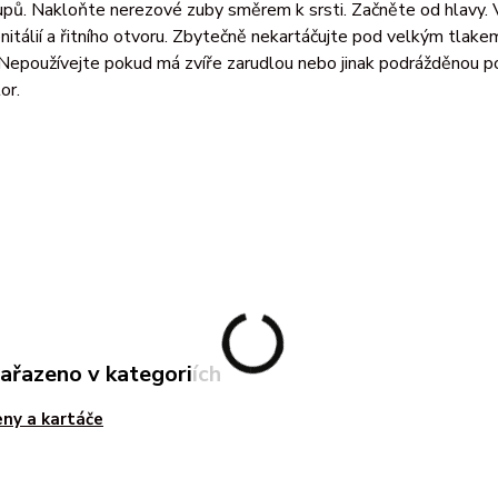
upů. Nakloňte nerezové zuby směrem k srsti. Začněte od hlavy. 
nitálií a řitního otvoru. Zbytečně nekartáčujte pod velkým tlake
Nepoužívejte pokud má zvíře zarudlou nebo jinak podrážděnou pok
or.
zařazeno v kategoriích
ny a kartáče