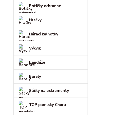
Botičky ochranné
Hračky
Hárací kalhotky
Výcvik
Bandáže
Barely
Sáčky na exkrementy
TOP pamlsky Churu