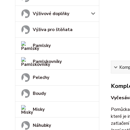
Výživové doplňky
Výživa pro štěňata
Pamlsky
Pamlskovníky
Kompl
Pelechy
Komple
Boudy
Vyčesáva
Pomůcka j
Misky
které je 
zatlačení
Náhubky