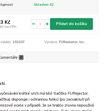
tupnost
Skladem 42
3 Kč
Přidat do košíku
 Kč
bez DPH
roduktu:
101507
Výrobce:
FURminator, Inc.
Komentáře
0
tí.
vyčesávání krátké srsti má bílé tlačítko FURejector,
ítka) disponuje i ochrannou funkcí (po zacvaknutí při
 nerezové ocele v případě, že se hrablo zrovna nepoužívá