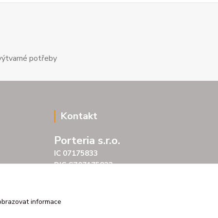
výtvarné potřeby
Kontakt
Porteria s.r.o.
IC 07175833
DIC CZ07175833
Šarochova 103/18
25001 Brandýs nad Labem
tel. +420 604272889
obrazovat informace
email profitpsa@email.cz