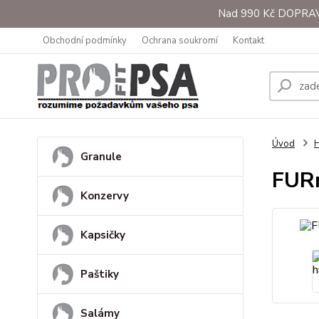
Nad 990 Kč DOPRAVA 
Obchodní podmínky
Ochrana soukromí
Kontakt
Úvod
H
Granule
FURm
Konzervy
Kapsičky
Paštiky
Salámy