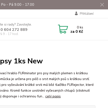
Po - Pá 9.00 - 17.00
Přihlášení
te si rady? Zavolejte.
0
ks
0 604 272 889
za
0 Kč
á 9 - 17 hod.
 psy 1ks New
vací hrablo FURminator pro psy malých plemen s krátkou
omůcka je určena pro péči o srst malých psů s krátkou srstí.
 pro vyčesávání krátké srsti má bílé tlačítko FURejector, které
vováno. Kromě funkce uvolnění vyčesaných chlupů (stisknutí
a) disponuje i ochrannou fun...
celý popis