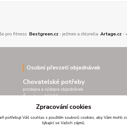
še pro fitness
Bestgreen.cz
- ječmen a chlorella
Artage.cz
- 
Osobní převzetí objednávek
Chovatelské potřeby
prodejna a výdejna objednávek
Šarochova 103/18
25001 Brandýs nad Labem
Zpracování cookies
Po - Pá 9.00 - 17.00
eři potřebují Váš
souhlas
s použitím souborů cookies, aby Vám mohli z
So 9.00 - 11.30
týkající se Vašich zájmů.