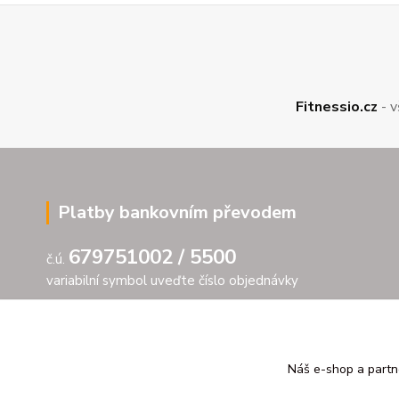
Fitnessio.cz
- v
Platby bankovním převodem
679751002 / 5500
č.ú.
variabilní symbol uveďte číslo objednávky
Náš e-shop a partn