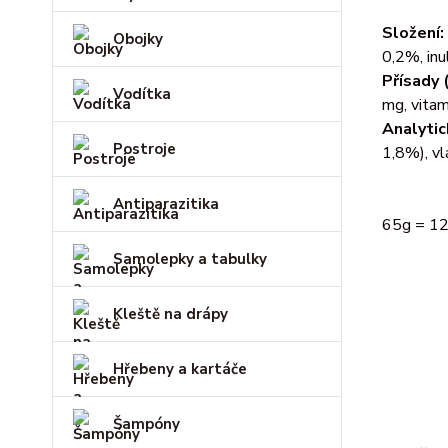
Složení:
Obojky
0,2%, inu
Přísady (
Vodítka
mg, vitam
Analytic
Postroje
1,8%), vl
Antiparazitika
65g = 1
Samolepky a tabulky
Kleště na drápy
Hřebeny a kartáče
Šampóny