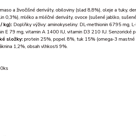
maso a živočišné deriváty, obiloviny (slad 8,8%), oleje a tuky, d
lin 0,3%), mléko a mléčné deriváty, ovoce (sušené jablko, sušené 
/ kg):
Doplňky výživy: aminokyseliny: DL-methionin 6795 mg, L-k
in E 79 mg, vitamin A 1400 IU, vitamin D3 210 IU. Senzorické přís
ké složky:
protein 25%, popel 8%, tuk 15% (omega-3 mastné k
áknina 1,2%, obsah vlhkosti 9%.
20ks