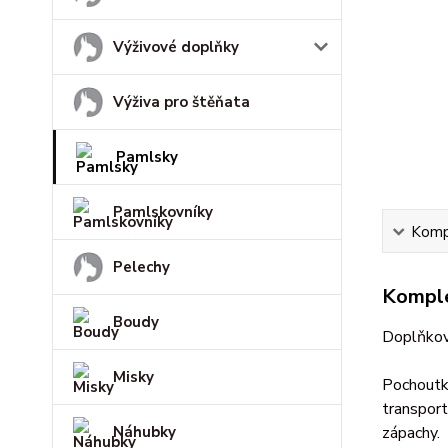
Výživové doplňky
Výživa pro štěňata
Pamlsky
Pamlskovníky
Kompl
Pelechy
Komple
Boudy
Doplňkové
Misky
Pochoutky
transport
Náhubky
zápachy.