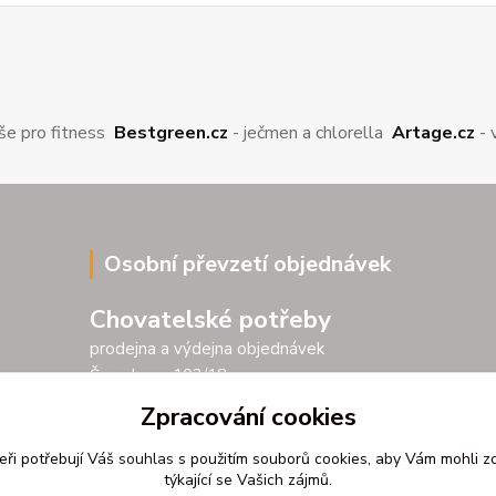
še pro fitness
Bestgreen.cz
- ječmen a chlorella
Artage.cz
- 
Osobní převzetí objednávek
Chovatelské potřeby
prodejna a výdejna objednávek
Šarochova 103/18
25001 Brandýs nad Labem
Zpracování cookies
Po - Pá 9.00 - 17.00
eři potřebují Váš
souhlas
s použitím souborů cookies, aby Vám mohli z
So 9.00 - 11.30
týkající se Vašich zájmů.