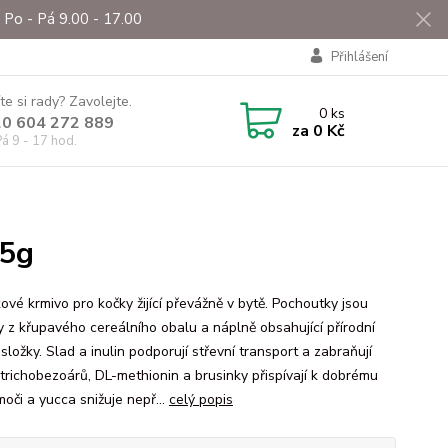
Po - Pá 9.00 - 17.00
Přihlášení
te si rady? Zavolejte.
0
ks
0 604 272 889
za
0 Kč
á 9 - 17 hod.
65g
ové krmivo pro kočky žijící převážně v bytě. Pochoutky jsou
y z křupavého cereálního obalu a náplně obsahující přírodní
 složky. Slad a inulin podporují střevní transport a zabraňují
 trichobezoárů, DL-methionin a brusinky přispívají k dobrému
oči a yucca snižuje nepř...
celý popis