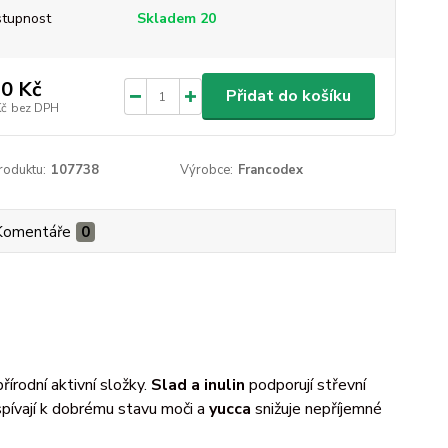
tupnost
Skladem 20
0 Kč
Přidat do košíku
Kč
bez DPH
roduktu:
107738
Výrobce:
Francodex
Komentáře
0
írodní aktivní složky.
Slad a inulin
podporují střevní
spívají k dobrému stavu moči a
yucca
snižuje nepříjemné