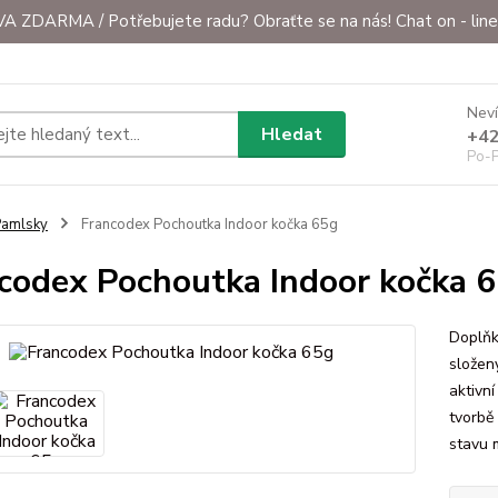
ZDARMA / Potřebujete radu? Obraťte se na nás! Chat on - line 
Neví
Hledat
+42
Po-P
Pamlsky
Francodex Pochoutka Indoor kočka 65g
codex Pochoutka Indoor kočka 
Doplňk
složen
aktivní
tvorbě
stavu m