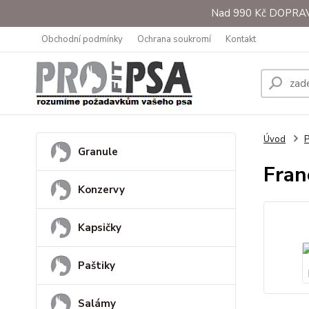
Nad 990 Kč DOPRAVA 
Obchodní podmínky
Ochrana soukromí
Kontakt
Úvod
Granule
Fran
Konzervy
Kapsičky
Paštiky
Salámy