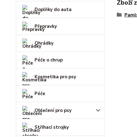
Zboží 
Doplňky do auta
Paml
Přepravky
Ohrádky
Péče o chrup
Kosmetika pro psy
Péče
Oblečení pro psy
Stříhací strojky