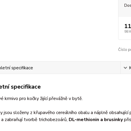
Dos
11
98 
Číslo p
etní specifikace
tní specifikace
 krmivo pro kočky žijící převážně v bytě.
 jsou složeny z křupavého cereálního obalu a náplně obsahující př
 a zabraňují tvorbě trichobezoárů,
DL-methionin a brusinky
při