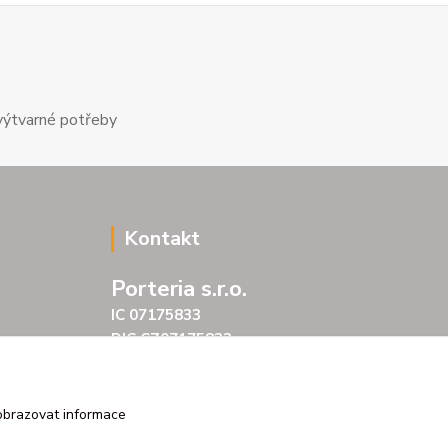
výtvarné potřeby
Kontakt
Porteria s.r.o.
IC 07175833
DIC CZ07175833
Šarochova 103/18
25001 Brandýs nad Labem
tel. +420 604272889
obrazovat informace
email profitpsa@email.cz