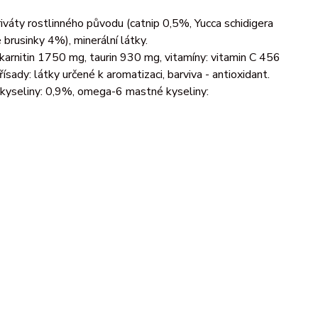
eriváty rostlinného původu (catnip 0,5%, Yucca schidigera
brusinky 4%), minerální látky.
arnitin 1750 mg, taurin 930 mg, vitamíny: vitamin C 456
ady: látky určené k aromatizaci, barviva - antioxidant.
yseliny: 0,9%, omega-6 mastné kyseliny: