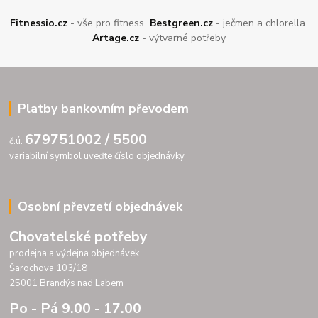
Fitnessio.cz
- vše pro fitness
Bestgreen.cz
- ječmen a chlorella
Artage.cz
- výtvarné potřeby
Platby bankovním převodem
679751002 / 5500
č.ú.
variabilní symbol uveďte číslo objednávky
Osobní převzetí objednávek
Chovatelské potřeby
prodejna a výdejna objednávek
Šarochova 103/18
25001 Brandýs nad Labem
Po - Pá 9.00 - 17.00