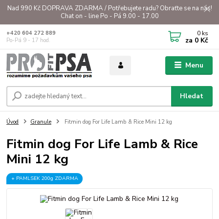
Nad 990 Kč DOPRAVA ZDARMA / Potřebujete radu? Obraťte se na nás!
Chat on - line Po - Pá 9.00 - 17.00
0
ks
+420 604 272 889
za
0 Kč
Po-Pá 9 - 17 hod.
Menu
Hledat
Úvod
Granule
Fitmin dog For Life Lamb & Rice Mini 12 kg
Fitmin dog For Life Lamb & Rice
Mini 12 kg
+ PAMLSEK 200g ZDARMA