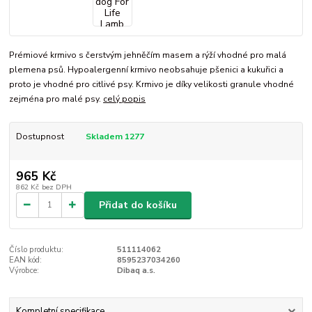
Prémiové krmivo s čerstvým jehněčím masem a rýží vhodné pro malá
plemena psů. Hypoalergenní krmivo neobsahuje pšenici a kukuřici a
proto je vhodné pro citlivé psy. Krmivo je díky velikosti granule vhodné
zejména pro malé psy.
celý popis
Dostupnost
Skladem 1277
965 Kč
862 Kč
bez DPH
Přidat do košíku
Číslo produktu:
511114062
EAN kód:
8595237034260
Výrobce:
Dibaq a.s.
Kompletní specifikace