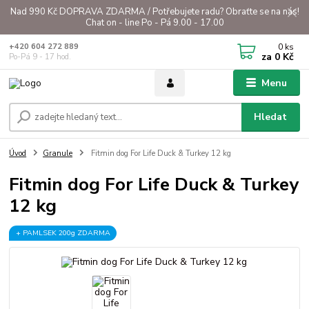
Nad 990 Kč DOPRAVA ZDARMA / Potřebujete radu? Obraťte se na nás!
Chat on - line Po - Pá 9.00 - 17.00
0
ks
+420 604 272 889
za
0 Kč
Po-Pá 9 - 17 hod.
Menu
Hledat
Úvod
Granule
Fitmin dog For Life Duck & Turkey 12 kg
Fitmin dog For Life Duck & Turkey
12 kg
+ PAMLSEK 200g ZDARMA