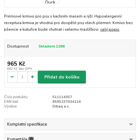
Prémiové krmivo pro psy s kachním masem a rýží. Hypoalergenní
receptura krmiva je vhodná pro dospělé psy všech plemen. Krmivo bez
pšenice a kukuřice bude chutnat i vašemu mazlíčkovi.
celý popis
Dostupnost
Skladem 1266
965 Kč
862 Kč
bez DPH
Přidat do košíku
Číslo produktu:
511114057
EAN kód:
8595237034116
Výrobce:
Dibaq a.s.
Kompletní specifikace
Komentáře
0