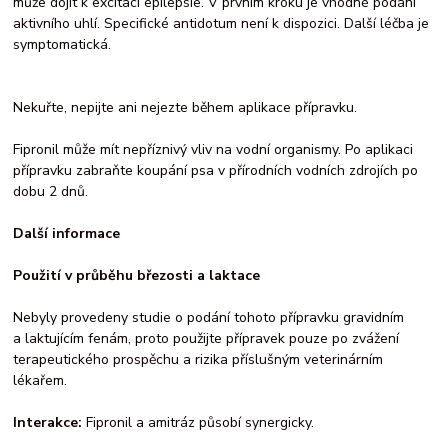
může dojít k excitaci epilepsie. V prvním kroku je vhodné podání
aktivního uhlí. Specifické antidotum není k dispozici. Další léčba je
symptomatická.
Nekuřte, nepijte ani nejezte během aplikace přípravku.
Fipronil může mít nepříznivý vliv na vodní organismy. Po aplikaci
přípravku zabraňte koupání psa v přírodních vodních zdrojích po
dobu 2 dnů.
Další informace
Použití v průběhu březosti a laktace
Nebyly provedeny studie o podání tohoto přípravku gravidním
a laktujícím fenám, proto použijte přípravek pouze po zvážení
terapeutického prospěchu a rizika příslušným veterinárním
lékařem.
Interakce:
Fipronil a amitráz působí synergicky.