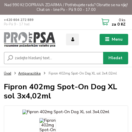
Nad 990 Kč DOPRAVA ZDARMA / Potřebujete radu? Obraťte se na nás!
Chat on - line Po - Pá 9.00 - 17.00
0
ks
+420 604 272 889
za
0 Kč
Po-Pá 9 - 17 hod.
Menu
Hledat
Úvod
Antiparazitika
Fipron 402mg Spot-On Dog XL sol 3x4,02ml
Fipron 402mg Spot-On Dog XL
sol 3x4,02ml