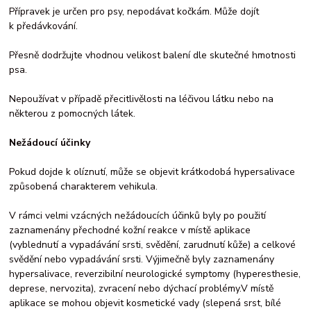
Přípravek je určen pro psy, nepodávat kočkám. Může dojít
k předávkování.
Přesně dodržujte vhodnou velikost balení dle skutečné hmotnosti
psa.
Nepoužívat v případě přecitlivělosti na léčivou látku nebo na
některou z pomocných látek.
Nežádoucí účinky
Pokud dojde k olíznutí, může se objevit krátkodobá hypersalivace
způsobená charakterem vehikula.
V rámci velmi vzácných nežádoucích účinků byly po použití
zaznamenány přechodné kožní reakce v místě aplikace
(vyblednutí a vypadávání srsti, svědění, zarudnutí kůže) a celkové
svědění nebo vypadávání srsti. Výjimečně byly zaznamenány
hypersalivace, reverzibilní neurologické symptomy (hyperesthesie,
deprese, nervozita), zvracení nebo dýchací problémy.V místě
aplikace se mohou objevit kosmetické vady (slepená srst, bílé