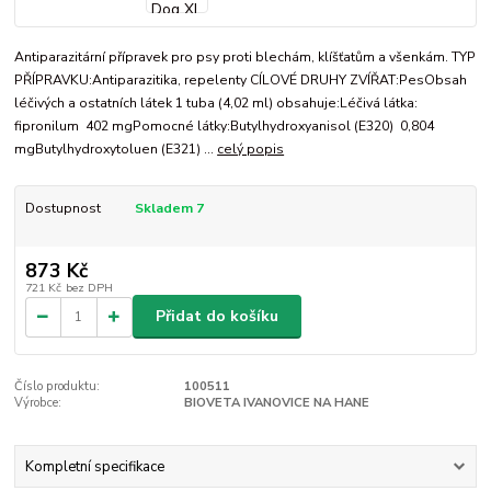
Antiparazitární přípravek pro psy proti blechám, klíšťatům a všenkám. TYP
PŘÍPRAVKU:Antiparazitika, repelenty CÍLOVÉ DRUHY ZVÍŘAT:PesObsah
léčivých a ostatních látek 1 tuba (4,02 ml) obsahuje:Léčivá látka:
fipronilum 402 mgPomocné látky:Butylhydroxyanisol (E320) 0,804
mgButylhydroxytoluen (E321) ...
celý popis
Dostupnost
Skladem 7
873 Kč
721 Kč
bez DPH
Přidat do košíku
Číslo produktu:
100511
Výrobce:
BIOVETA IVANOVICE NA HANE
Kompletní specifikace