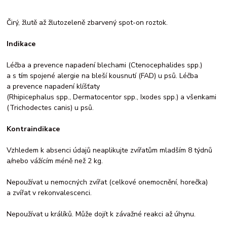
Čirý, žlutě až žlutozeleně zbarvený spot-on roztok.
Indikace
Léčba a prevence napadení blechami (Ctenocephalides spp.)
a s tím spojené alergie na bleší kousnutí (FAD) u psů. Léčba
a prevence napadení klíšťaty
(Rhipicephalus spp., Dermatocentor spp., Ixodes spp.) a všenkami
(Trichodectes canis) u psů.
Kontraindikace
Vzhledem k absenci údajů neaplikujte zvířatům mladším 8 týdnů
a/nebo vážícím méně než 2 kg.
Nepoužívat u nemocných zvířat (celkové onemocnění, horečka)
a zvířat v rekonvalescenci.
Nepoužívat u králíků. Může dojít k závažné reakci až úhynu.