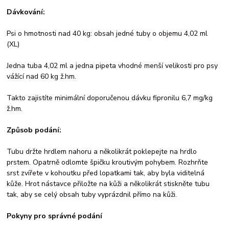
Dávkování:
Psi o hmotnosti nad 40 kg: obsah jedné tuby o objemu 4,02 ml
(XL)
Jedna tuba 4,02 ml a jedna pipeta vhodné menší velikosti pro psy
vážící nad 60 kg ž.hm.
Takto zajistíte minimální doporučenou dávku fipronilu 6,7 mg/kg
ž.hm.
Způsob podání:
Tubu držte hrdlem nahoru a několikrát poklepejte na hrdlo
prstem. Opatrně odlomte špičku kroutivým pohybem. Rozhrňte
srst zvířete v kohoutku před lopatkami tak, aby byla viditelná
kůže. Hrot nástavce přiložte na kůži a několikrát stiskněte tubu
tak, aby se celý obsah tuby vyprázdnil přímo na kůži.
Pokyny pro správné podání