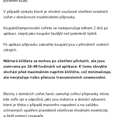
poranění kůže).
V případě výskytu blech je vhodné současné ošetření ostatních
zvířat v domácnosti insekticidními přípravky.
Koupání/šamponování zvířete se nedoporučuje během 2 dnů po
aplikaci, stejně jako koupání častější než jedenkrát týdně.
Po aplikaci přípravku zabraňte koupání psa v přírodních vodních
zdrojích.
Některá klíšťata se mohou po ošetření přichytit, ale jsou
usmrcena po 24–48 hodinách od aplikace. K tomu obvykle
dochází před maximálním napitím klíštěte, což minimalizuje,
ale nevylučuje riziko přenosu transmisivních onemocnění.
Blechy z domácích zvířat často zamořují zvířecí přepravky, místa,
kde zvíře spí a odpočívá, jako jsou koberce a domácí vybavení,
které je třeba v případě masivního napadení a na začátku
ochranných opatření pravidelně ošetřovat vhodnými insekticidy
a čistit pomocí vysavače.