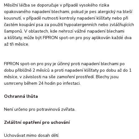
Měsíční léčba se doporučuje v případě vysokého rizika
opakovaného napadení blechami, pokud je pes alergický na bleší
kousnutí, v případě nutnosti kontroly napadení klíšťaty nebo při
častém koupání psa za použití hypoalergenních nebo zvláčňujících
šamponů. V oblastech, kde nehrozí vážné napadení blechami
a klíšťaty, může být FIPRON spot-on pro psy aplikován každé dva
až tři měsíce.
FIPRON spot-on pro psy je účinný proti napadení blechami po
dobu přibližně 2 měsíců a proti napadení klíšťaty po dobu až do 1
měsíce, v závislosti na síle zamoření prostředí. Blechy jsou
usmrceny během 24 hodin po infestaci.
Ochranná lhůta
Není určeno pro potravinová zvířata.
Zvláštní opatření pro uchování
Uchovávat mimo dosah dětí.