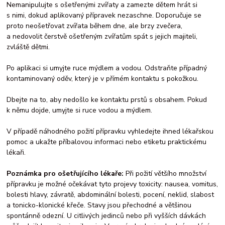
Nemanipulujte s ošetřenými zvířaty a zamezte dětem hrát si
s nimi, dokud aplikovaný přípravek nezaschne. Doporučuje se
proto neošetřovat zvířata během dne, ale brzy zvečera,
a nedovolit čerstvě ošetřeným zvířatům spát s jejich majiteli,
zvláště dětmi.
Po aplikaci si umyjte ruce mýdlem a vodou. Odstraňte případný
kontaminovaný oděv, který je v přímém kontaktu s pokožkou.
Dbejte na to, aby nedošlo ke kontaktu prstů s obsahem. Pokud
k němu dojde, umyjte si ruce vodou a mýdlem.
V případě náhodného požití přípravku vyhledejte ihned lékařskou
pomoc a ukažte příbalovou informaci nebo etiketu praktickému
lékaři.
Poznámka pro ošetřujícího lékaře:
Při požití většího množství
přípravku je možné očekávat tyto projevy toxicity: nausea, vomitus,
bolesti hlavy, závratě, abdominální bolesti, pocení, neklid, slabost
a tonicko-klonické křeče. Stavy jsou přechodné a většinou
spontánně odezní. U citlivých jedinců nebo při vyšších dávkách