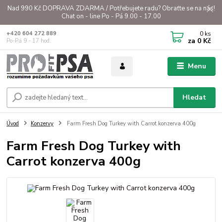
Nad 990 Kč DOPRAVA ZDARMA / Potřebujete radu? Obraťte se na nás!
Chat on - line Po - Pá 9.00 - 17.00
0
ks
+420 604 272 889
za
0 Kč
Po-Pá 9 - 17 hod.
Menu
Hledat
Úvod
Konzervy
Farm Fresh Dog Turkey with Carrot konzerva 400g
Farm Fresh Dog Turkey with
Carrot konzerva 400g