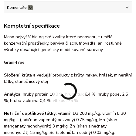
Komentáře
0
Kompletní specifikace
Maso nejvyšší biologické kvality které neobsahuje umělé
konzervační prostředky, barviva či zchutňovadla, ani rostlinné
výrobky obsahující geneticky modifikované suroviny.
Grain-Free
Složení:
krůta a vedlejší produkty z krůty, mrkev, hrášek, minerální
látky, slunečnicový olej
Analýza:
hrubý protein 10,0 %, hrubý tuk 6,4 %, hrubý popel 2,5
%, hrubá vláknina 0,4 %, vlhkost 75 %
Nutriční doplňkové látky:
vitamín D3 200 m.j./kg, vitamín E 30
mg/kg, I (jodičnan vápenatý bezvodý) 0,75 mg/kg, Mn (síran
manganatý monohydrát) 3 mg/kg, Zn (síran zinečnatý
monohydrát) 15 mg/kg, Se (seleničitan sodný) 0,03 mg/kg.