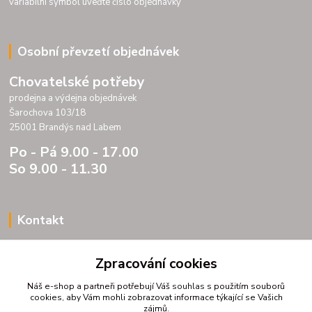
variabilní symbol uveďte číslo objednávky
Osobní převzetí objednávek
Chovatelské potřeby
prodejna a výdejna objednávek
Šarochova 103/18
25001 Brandýs nad Labem
Po - Pá 9.00 - 17.00
So 9.00 - 11.30
Kontakt
Porteria s.r.o.
Zpracování cookies
IC 07175833
DIC CZ07175833
Náš e-shop a partneři potřebují Váš
souhlas
s použitím souborů
Šarochova 103/18
cookies, aby Vám mohli zobrazovat informace týkající se Vašich
zájmů.
25001 Brandýs nad Labem