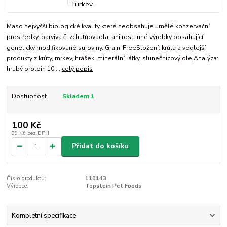
Maso nejvyšší biologické kvality které neobsahuje umělé konzervační
prostředky, barviva či zchutňovadla, ani rostlinné výrobky obsahující
geneticky modifikované suroviny. Grain-FreeSložení: krůta a vedlejší
produkty z krůty, mrkev, hrášek, minerální látky, slunečnicový olejAnalýza:
hrubý protein 10,...
celý popis
Dostupnost
Skladem 1
100 Kč
89 Kč
bez DPH
Přidat do košíku
Číslo produktu:
110143
Výrobce:
Topstein Pet Foods
Kompletní specifikace