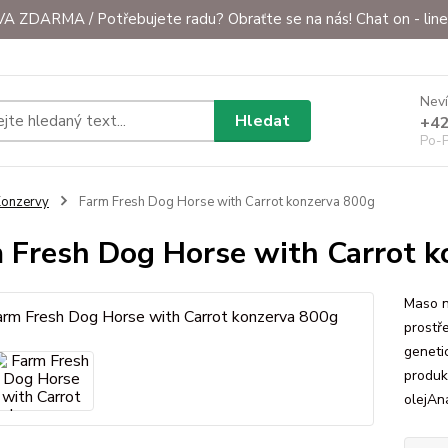
ZDARMA / Potřebujete radu? Obraťte se na nás! Chat on - line 
Neví
Hledat
+42
Po-P
onzervy
Farm Fresh Dog Horse with Carrot konzerva 800g
 Fresh Dog Horse with Carrot 
Maso n
prostře
geneti
produkt
olejAna