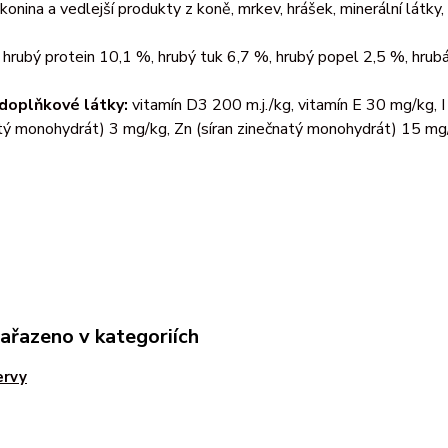
konina a vedlejší produkty z koně, mrkev, hrášek, minerální látky,
hrubý protein 10,1 %, hrubý tuk 6,7 %, hrubý popel 2,5 %, hrub
 doplňkové látky:
vitamín D3 200 m.j./kg, vitamín E 30 mg/kg, I
 monohydrát) 3 mg/kg, Zn (síran zinečnatý monohydrát) 15 mg/k
zařazeno v kategoriích
ervy