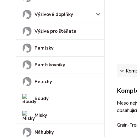
Výživové doplňky
Výživa pro štěňata
Pamlsky
Pamlskovníky
Kompl
Pelechy
Komple
Boudy
Maso nejv
obsahujíc
Misky
Grain-Fre
Náhubky