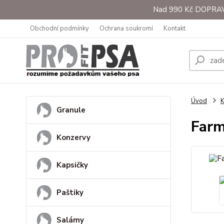
Nad 990 Kč DOPRAVA 
Obchodní podmínky
Ochrana soukromí
Kontakt
Úvod
K
Granule
Farm
Konzervy
Kapsičky
Paštiky
Salámy