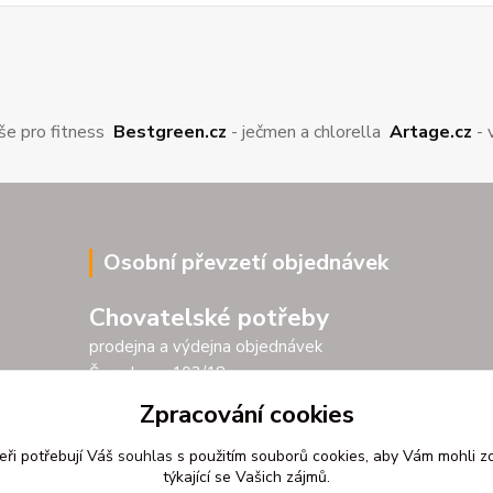
še pro fitness
Bestgreen.cz
- ječmen a chlorella
Artage.cz
- 
Osobní převzetí objednávek
Chovatelské potřeby
prodejna a výdejna objednávek
Šarochova 103/18
25001 Brandýs nad Labem
Zpracování cookies
Po - Pá 9.00 - 17.00
eři potřebují Váš
souhlas
s použitím souborů cookies, aby Vám mohli z
So 9.00 - 11.30
týkající se Vašich zájmů.