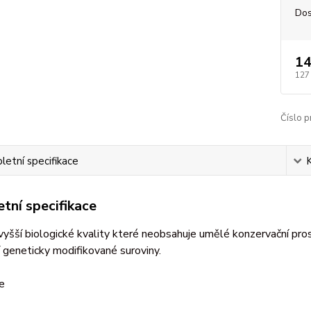
Dos
14
127
Číslo p
etní specifikace
tní specifikace
yšší biologické kvality které neobsahuje umělé konzervační prost
í geneticky modifikované suroviny.
e