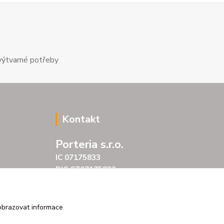
výtvarné potřeby
Kontakt
Porteria s.r.o.
IC 07175833
DIC CZ07175833
Šarochova 103/18
25001 Brandýs nad Labem
tel. +420 604272889
obrazovat informace
email profitpsa@email.cz