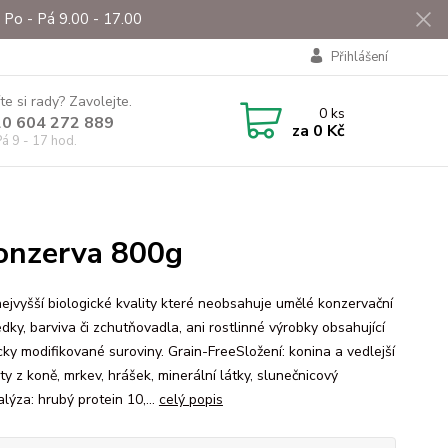
Po - Pá 9.00 - 17.00
Přihlášení
te si rady? Zavolejte.
0
ks
0 604 272 889
za
0 Kč
á 9 - 17 hod.
konzerva 800g
ejvyšší biologické kvality které neobsahuje umělé konzervační
dky, barviva či zchutňovadla, ani rostlinné výrobky obsahující
cky modifikované suroviny. Grain-FreeSložení: konina a vedlejší
y z koně, mrkev, hrášek, minerální látky, slunečnicový
lýza: hrubý protein 10,...
celý popis