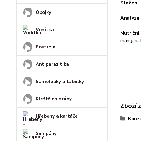
Složení:
Obojky
Analýza:
Vodítka
Nutriční
manganatý
Postroje
Antiparazitika
Samolepky a tabulky
Kleště na drápy
Zboží 
Hřebeny a kartáče
Konz
Šampóny