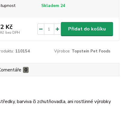
tupnost
Skladem 24
2 Kč
Přidat do košíku
 Kč
bez DPH
roduktu:
110154
Výrobce:
Topstein Pet Foods
Komentáře
0
ředky, barviva či zchutňovadla, ani rostlinné výrobky