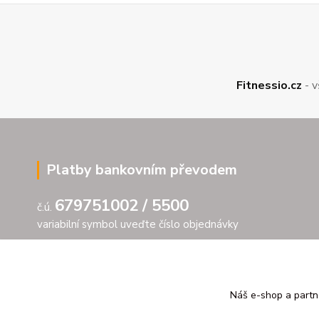
Fitnessio.cz
- v
Platby bankovním převodem
679751002 / 5500
č.ú.
variabilní symbol uveďte číslo objednávky
Náš e-shop a partn