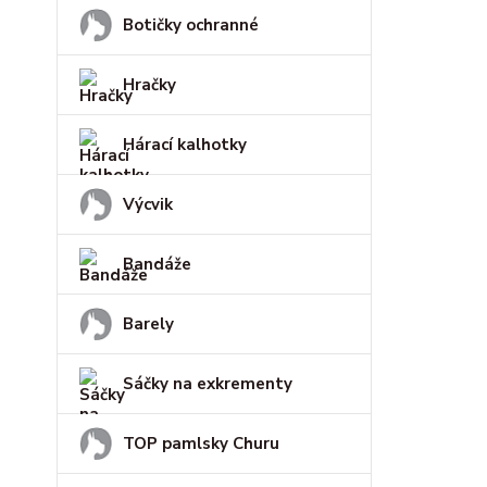
Botičky ochranné
Hračky
Hárací kalhotky
Výcvik
Bandáže
Barely
Sáčky na exkrementy
TOP pamlsky Churu