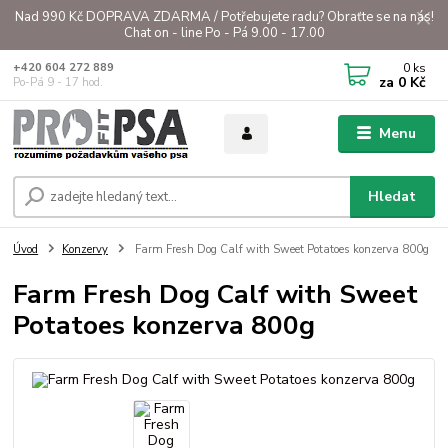
Nad 990 Kč DOPRAVA ZDARMA / Potřebujete radu? Obraťte se na nás!
Chat on - line Po - Pá 9.00 - 17.00
0
ks
+420 604 272 889
za
0 Kč
Po-Pá 9 - 17 hod.
Menu
Hledat
Úvod
Konzervy
Farm Fresh Dog Calf with Sweet Potatoes konzerva 800g
Farm Fresh Dog Calf with Sweet
Potatoes konzerva 800g