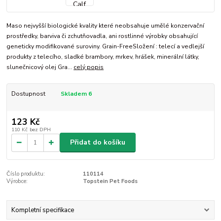
Maso nejvyšší biologické kvality které neobsahuje umělé konzervační
prostředky, barviva či zchutňovadla, ani rostlinné výrobky obsahující
geneticky modifikované suroviny. Grain-FreeSložení : telecí a vedlejší
produkty z telecího, sladké brambory, mrkev, hrášek, minerální látky,
slunečnicový olej Gra...
celý popis
Dostupnost
Skladem 6
123 Kč
110 Kč
bez DPH
Přidat do košíku
Číslo produktu:
110114
Výrobce:
Topstein Pet Foods
Kompletní specifikace