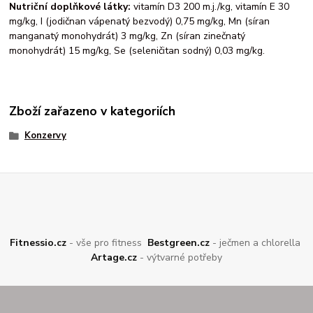
Nutriční doplňkové látky:
vitamín D3 200 m.j./kg, vitamín E 30
mg/kg, I (jodičnan vápenatý bezvodý) 0,75 mg/kg, Mn (síran
manganatý monohydrát) 3 mg/kg, Zn (síran zinečnatý
monohydrát) 15 mg/kg, Se (seleničitan sodný) 0,03 mg/kg.
Zboží zařazeno v kategoriích
Konzervy
Fitnessio.cz
- vše pro fitness
Bestgreen.cz
- ječmen a chlorella
Artage.cz
- výtvarné potřeby