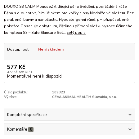
DOUXO S3 CALM MousseZklidňující pěna Svědění, podrážděná kůže
Pěna s dlouhotrvajícím účinkem pro kočky a psy Nedráždivé složení. Bez
parabenů, barviv a nanočástic. Hypoalergenní vůně, pH přizpůsobené
pokožce.Obsahuje ophytrium, čištěnou přírodní složku vysoce účinného
komplexu S3 – Safe Skincare Sel...
celý popis
Dostupnost
Není skladem
577 Kč
477 Kč
bez DPH
Momentálně není k dispozici
Číslo produktu:
109323
Výrobce:
CEVA ANIMAL HEALTH Slovakia, s.r.o.
Kompletní specifikace
Komentáře
0