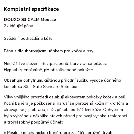
Kompletní specifikace
DOUXO S3 CALM Mousse
Zklidňující pěna
Svědění, podrážděná kůže
Pěna s dlouhotrvajícím účinkem pro kočky a psy
Nedráždivé složení. Bez parabenů, barviv a nanočástic.
Hypoalergenní vůně, pH přizpůsobené pokožce.
Obsahuje ophytrium, čištěnou přírodní složku vysoce účinného
komplexu S3 – Safe Skincare Selection.
Vlivy vnějšího prostředí oslabují ekosystém pokožky koček a psů.
Kožní bariéra je poškozená, naruší se přirozená kožní mikroflóra a
aktivuje se její obrana, což způsobí podráždění kůže. Ophytrium
bylo vybráno z několika stovek přísad pro svoji vysokou toleranci
a trojnásobný podpůrný účinek:
• Posiluje mechanickou bariéru pro zajištění pružné, trvale