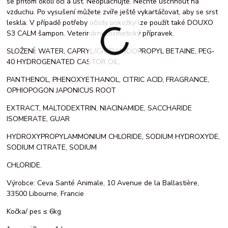
se přitom okolí očí a úst. Neoplachujte. Nechte uschnout na
vzduchu. Po vysušení můžete zvíře ještě vykartáčovat, aby se srst
leskla. V případě potřeby očisty pokožky lze použít také DOUXO
S3 CALM šampon. Veterinární kosmetický přípravek.
SLOŽENÍ: WATER, CAPRYL/CAPRAMIDOPROPYL BETAINE, PEG-
40 HYDROGENATED CASTOR OIL,
PANTHENOL, PHENOXYETHANOL, CITRIC ACID, FRAGRANCE,
OPHIOPOGON JAPONICUS ROOT
EXTRACT, MALTODEXTRIN, NIACINAMIDE, SACCHARIDE
ISOMERATE, GUAR
HYDROXYPROPYLAMMONIUM CHLORIDE, SODIUM HYDROXYDE,
SODIUM CITRATE, SODIUM
CHLORIDE.
Výrobce: Ceva Santé Animale, 10 Avenue de la Ballastière,
33500 Libourne, Francie
Kočka/ pes ≤ 6kg