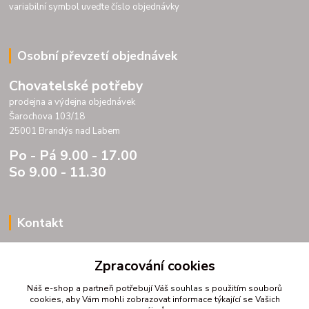
variabilní symbol uveďte číslo objednávky
Osobní převzetí objednávek
Chovatelské potřeby
prodejna a výdejna objednávek
Šarochova 103/18
25001 Brandýs nad Labem
Po - Pá 9.00 - 17.00
So 9.00 - 11.30
Kontakt
Porteria s.r.o.
Zpracování cookies
IC 07175833
DIC CZ07175833
Náš e-shop a partneři potřebují Váš
souhlas
s použitím souborů
Šarochova 103/18
cookies, aby Vám mohli zobrazovat informace týkající se Vašich