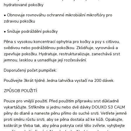
hydratované pokožky
• Obnovuje rovnováhu ochranné mikrobiální mikroflóry pro
zdravou pokožku
• Snižuje podráždění pokožky
Pěna s vysokou koncentrací ophytria pro kočky a psy s citlivou,
svědivou nebo podrážděnou pokožkou. Zklidňuje, vyrovnává a
zpevňuje pokožku. Hydratuje, restrukturalizuje, zanechává srst
jemnou, lesklou a usnadňuje její rozčesávání.
Doporučený počet pumpiček:
Používejte 3krát týdně. Jedna lahvička vystačí na 200 dávek.
ZPŮSOB POUŽITÍ:
Pouze pro vnější použití. Před použitím přípravku srst důkladně
vykartáčujte. Stříkněte si jednu nebo dvě dávky DOUXO S3 CALM
pěny do dlaně a naneste pěnu přímo do suché srsti. Vetřete jemně
proti směru růstu srsti, aby se pěna dostala až ke kůži. Opakujte,
kolikrát je třeba tak, aby pěna pokryla celé tělo zvířete, vyhýbejte