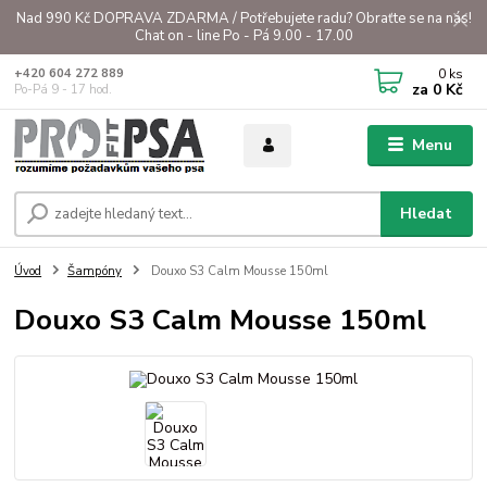
Nad 990 Kč DOPRAVA ZDARMA / Potřebujete radu? Obraťte se na nás!
Chat on - line Po - Pá 9.00 - 17.00
0
ks
+420 604 272 889
za
0 Kč
Po-Pá 9 - 17 hod.
Menu
Hledat
Úvod
Šampóny
Douxo S3 Calm Mousse 150ml
Douxo S3 Calm Mousse 150ml