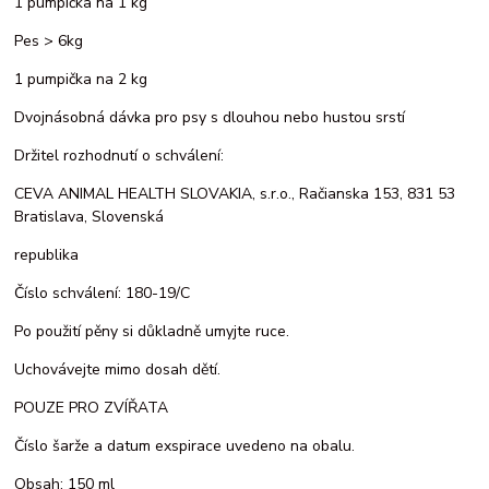
1 pumpička na 1 kg
Pes > 6kg
1 pumpička na 2 kg
Dvojnásobná dávka pro psy s dlouhou nebo hustou srstí
Držitel rozhodnutí o schválení:
CEVA ANIMAL HEALTH SLOVAKIA, s.r.o., Račianska 153, 831 53
Bratislava, Slovenská
republika
Číslo schválení: 180-19/C
Po použití pěny si důkladně umyjte ruce.
Uchovávejte mimo dosah dětí.
POUZE PRO ZVÍŘATA
Číslo šarže a datum exspirace uvedeno na obalu.
Obsah: 150 ml