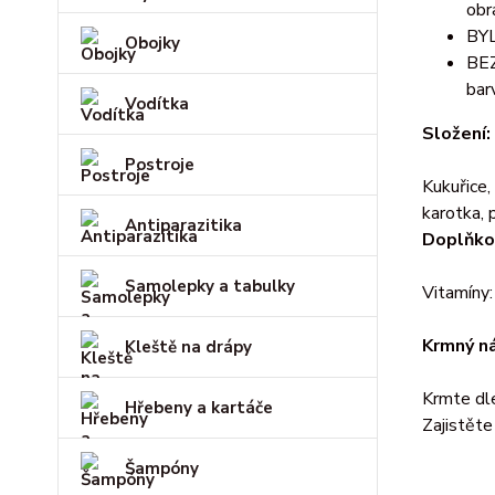
obr
BYL
Obojky
BEZ
bar
Vodítka
Složení:
Postroje
Kukuřice,
karotka, 
Antiparazitika
Doplňkov
Samolepky a tabulky
Vitamíny:
Krmný n
Kleště na drápy
Krmte dle
Hřebeny a kartáče
Zajistěte
Šampóny