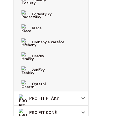
Toalety
Podestýlky
Klece
Hřebeny a kartáče
Hračky
Žebříky
Ostatní
PRO FIT PTÁKY
PRO FIT KONĚ