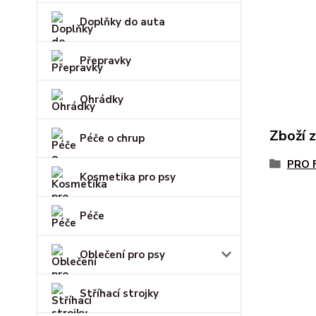
Doplňky do auta
Přepravky
Ohrádky
Zboží 
Péče o chrup
PRO 
Kosmetika pro psy
Péče
Oblečení pro psy
Stříhací strojky