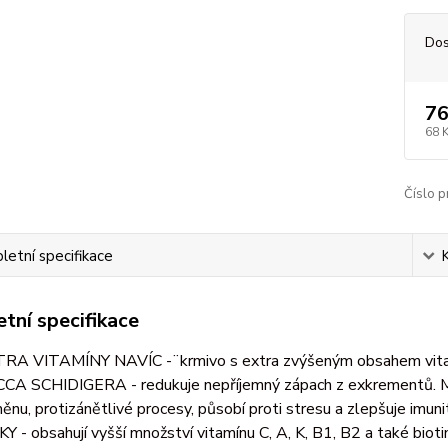
Dos
76
68 
Číslo p
etní specifikace
tní specifikace
RA VITAMÍNY NAVÍC -¨krmivo s extra zvýšeným obsahem vitamínů 
CA SCHIDIGERA - redukuje nepříjemný zápach z exkrementů. Má d
ěnu, protizánětlivé procesy, působí proti stresu a zlepšuje imuni
KY - obsahují vyšší množství vitamínu C, A, K, B1, B2 a také biot