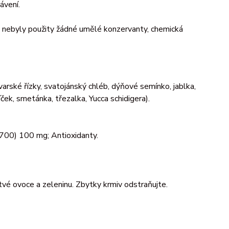
ávení.
yly použity žádné umělé konzervanty, chemická
rovarské řízky, svatojánský chléb, dýňové semínko, jablka,
ček, smetánka, třezalka, Yucca schidigera).
3a700) 100 mg; Antioxidanty.
tvé ovoce a zeleninu. Zbytky krmiv odstraňujte.