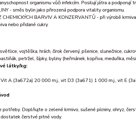
anyschopnost organismu vůči infekcím. Posilují játra a podporují tr
INY - směs bylin jako přirozená podpora vitality organismu.
 CHEMICKÝCH BARVIV A KONZERVANTŮ - při výrobě krmiva neb
viva nebo přidané cukry.
 světlice, vojtěška, hrách, čirok červený, pšenice, slunečnice, cuk
pastiňák, petržel, šípky, byliny (heřmánek, kopřiva, meduňka, měsí
é látky/kg:
 Vit A (3a672a) 20 000 m.j., vit D3 (3a671) 1 000 m.j., vit E (
ávod
 potřeby. Doplňujte o zelené krmivo, sušené pícniny, ohryz, čers
 dostatek čerstvé pitné vody.