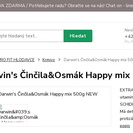
ZDARMA / Potřebujete radu? Obraťte se na nás! Chat on - line 
Neví
Hledat
+42
Po-P
PRO FIT HLODAVCE
Krmivo
Darwin's Činčila&Osmák Happy mix 5
in's Činčila&Osmák Happy mi
EXTRA 
vitamín
SCHIDI
Má det
protizá
popis