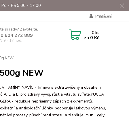
Po - Pá 9.00 - 17.00
Přihlášení
te si rady? Zavolejte.
0
ks
0 604 272 889
za
0 Kč
á 9 - 17 hod.
00g NEW
x 500g NEW
VITAMÍNY NAVÍC -¨krmivo s extra zvýšeným obsahem
ů A, D a E, pro zdravý vývoj, růst a vitalitu zvířete.YUCCA
GERA - redukuje nepříjemný zápach z exkrementů.
oxikační a antioxidační účinky, podporuje látkovou výměnu,
nětlivé procesy, působí proti stresu a zlepšuje imun...
celý