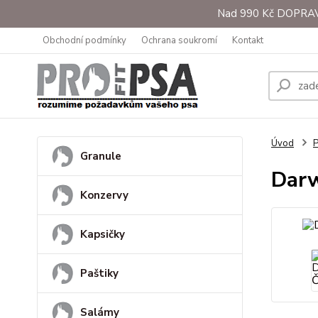
Nad 990 Kč DOPRAVA 
Obchodní podmínky
Ochrana soukromí
Kontakt
Úvod
Granule
Darw
Konzervy
Kapsičky
Paštiky
Salámy