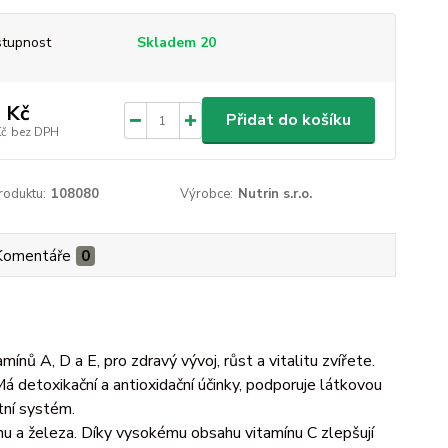
tupnost
Skladem 20
 Kč
Přidat do košíku
Kč
bez DPH
roduktu:
108080
Výrobce:
Nutrin s.r.o.
Komentáře
0
A, D a E, pro zdravý vývoj, růst a vitalitu zvířete.
etoxikační a antioxidační účinky, podporuje látkovou
tní systém.
inu a železa. Díky vysokému obsahu vitamínu C zlepšují