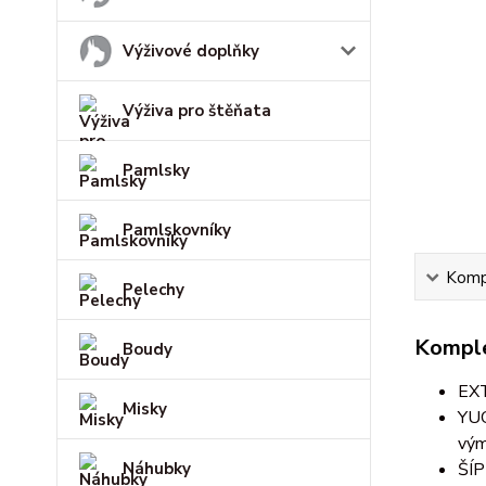
Výživové doplňky
Výživa pro štěňata
Pamlsky
Pamlskovníky
Kompl
Pelechy
Komple
Boudy
EXT
Misky
YUC
vým
Náhubky
ŠÍP