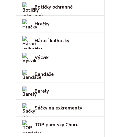
Botičky ochranné
Hračky
Hárací kalhotky
Výcvik
Bandáže
Barely
Sáčky na exkrementy
TOP pamlsky Churu