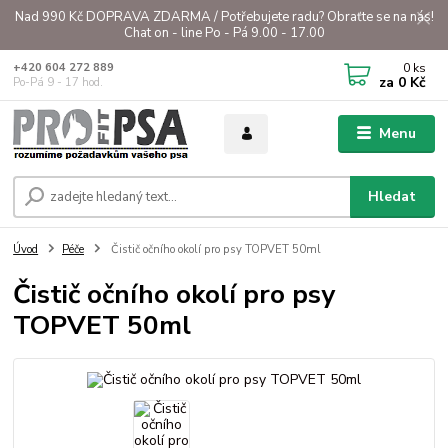
Nad 990 Kč DOPRAVA ZDARMA / Potřebujete radu? Obraťte se na nás!
Chat on - line Po - Pá 9.00 - 17.00
0
ks
+420 604 272 889
za
0 Kč
Po-Pá 9 - 17 hod.
Menu
Hledat
Úvod
Péče
Čistič očního okolí pro psy TOPVET 50ml
Čistič očního okolí pro psy
TOPVET 50ml