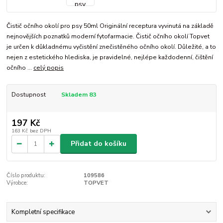
Čistič očního okolí pro psy 50ml Originální receptura vyvinutá na základě
nejnovějších poznatků moderní fytofarmacie. Čistič očního okolí Topvet
je určen k důkladnému vyčistění znečistěného očního okolí. Důležité, a to
nejen z estetického hlediska, je pravidelné, nejlépe každodenní, čištění
očního ...
celý popis
Dostupnost
Skladem 83
197 Kč
163 Kč
bez DPH
Přidat do košíku
Číslo produktu:
109586
Výrobce:
TOPVET
Kompletní specifikace