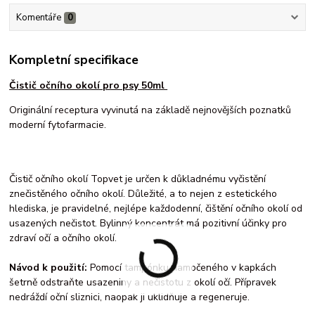
Komentáře
0
Kompletní specifikace
Čistič očního okolí pro psy 50ml
Originální receptura vyvinutá na základě nejnovějších poznatků
moderní fytofarmacie.
Čistič očního okolí Topvet je určen k důkladnému vyčistění
znečistěného očního okolí. Důležité, a to nejen z estetického
hlediska, je pravidelné, nejlépe každodenní, čištění očního okolí od
usazených nečistot. Bylinný koncentrát má pozitivní účinky pro
zdraví očí a očního okolí.
Návod k použití:
Pomocí tampónku namočeného v kapkách
šetrně odstraňte usazeniny a nečistotu z okolí očí. Přípravek
nedráždí oční sliznici, naopak ji uklidňuje a regeneruje.