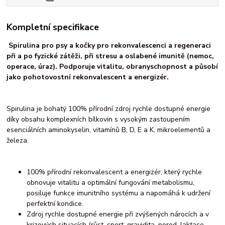
Kompletní specifikace
Spirulina pro psy a kočky pro rekonvalescenci a regeneraci
při a po fyzické zátěži, při stresu a oslabené imunitě (nemoc,
operace, úraz). Podporuje vitalitu, obranyschopnost a působí
jako pohotovostní rekonvalescent a energizér.
Spirulina je bohatý 100% přírodní zdroj rychle dostupné energie
díky obsahu komplexních bílkovin s vysokým zastoupením
esenciálních aminokyselin, vitamínů B, D, E a K, mikroelementů a
železa.
100% přírodní rekonvalescent a energizér, který rychle
obnovuje vitalitu a optimální fungování metabolismu,
posiluje funkce imunitního systému a napomáhá k udržení
perfektní kondice.
Zdroj rychle dostupné energie při zvýšených nárocích a v
krizových situacích (růst, sport, gravidita, porod, laktace,