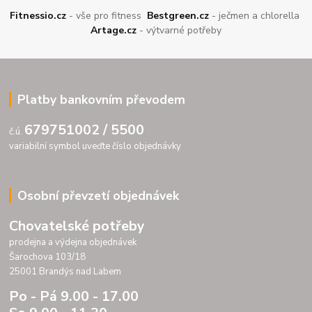
Fitnessio.cz
- vše pro fitness
Bestgreen.cz
- ječmen a chlorella
Artage.cz
- výtvarné potřeby
Platby bankovním převodem
679751002 / 5500
č.ú.
variabilní symbol uveďte číslo objednávky
Osobní převzetí objednávek
Chovatelské potřeby
prodejna a výdejna objednávek
Šarochova 103/18
25001 Brandýs nad Labem
Po - Pá 9.00 - 17.00