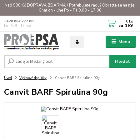
Nad 990 Kč DOPRAVA ZDARMA / Potřebujete radu? Obraťte se na nás!
Chat on - line Po - Pá 9.00 - 17.00
0
ks
+420 604 272 889
za
0 Kč
Po-Pá 9 - 17 hod.
Menu
Hledat
Úvod
Výživové doplňky
Canvit BARF Spirulina 90g
Canvit BARF Spirulina 90g