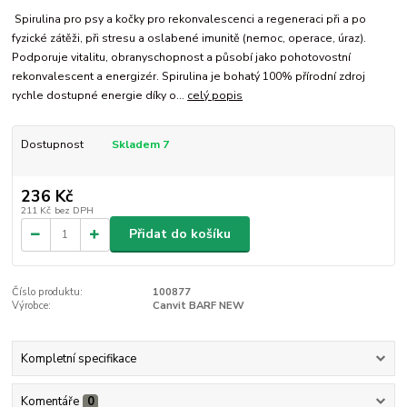
Spirulina pro psy a kočky pro rekonvalescenci a regeneraci při a po
fyzické zátěži, při stresu a oslabené imunitě (nemoc, operace, úraz).
Podporuje vitalitu, obranyschopnost a působí jako pohotovostní
rekonvalescent a energizér. Spirulina je bohatý 100% přírodní zdroj
rychle dostupné energie díky o...
celý popis
Dostupnost
Skladem 7
236 Kč
211 Kč
bez DPH
Přidat do košíku
Číslo produktu:
100877
Výrobce:
Canvit BARF NEW
Kompletní specifikace
Komentáře
0