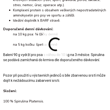
stres, nemoc, úraz, operace atp.).
Komplexní protein s obsahem veškerých nepostradatelných
aminokyselin pro psy ve sportu a zátěži.
Ideální doplněk k BARF stravě.
Doporučené denní dávkování:
na 10 kg psa: ¼ lžičky denně
na 5 kg kočku: špetka denně
Balení 90 g vydrží pro psa s váhou do 10 kg na 3 měsíce. Spirulina
se podává zamíchaná do krmiva dle doporučeného dávkování.
Pozor při použití u výstavních jedinců s bíle zbarvenou srstí může
dojít k nežádoucímu zabarvení srsti.
Složení:
100 % Spirulina Platensis.